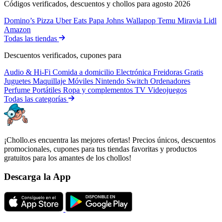
Códigos verificados, descuentos y chollos para agosto 2026
Domino’s Pizza
Uber Eats
Papa Johns
Wallapop
Temu
Miravia
Lidl
Amazon
Todas las tiendas
Descuentos verificados, cupones para
Audio & Hi-Fi
Comida a domicilio
Electrónica
Freidoras
Gratis
Juguetes
Maquillaje
Móviles
Nintendo Switch
Ordenadores
Perfume
Portátiles
Ropa y complementos
TV
Videojuegos
Todas las categorías
¡Chollo.es encuentra las mejores ofertas! Precios únicos, descuentos
promocionales, cupones para tus tiendas favoritas y productos
gratuitos para los amantes de los chollos!
Descarga la App