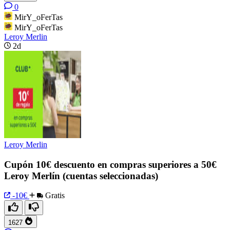
0
MirY_oFerTas
MirY_oFerTas
Leroy Merlin
2d
Leroy Merlin
Cupón 10€ descuento en compras superiores a 50€
Leroy Merlín (cuentas seleccionadas)
-10€
Gratis
1627