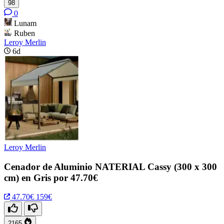
98
0
Lunam
Ruben
Leroy Merlin
6d
Leroy Merlin
Cenador de Aluminio NATERIAL Cassy (300 x 300
cm) en Gris por 47.70€
47.70€
159€
2165