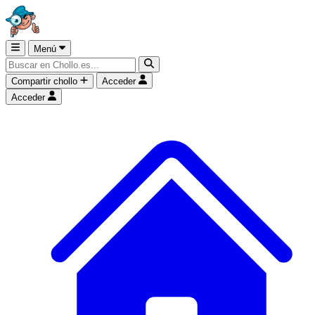
Menú
Compartir chollo
Acceder
Acceder