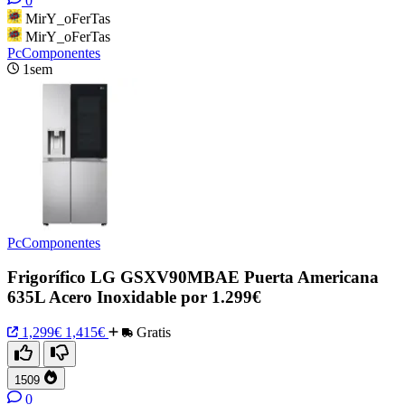
0
MirY_oFerTas
MirY_oFerTas
PcComponentes
1sem
PcComponentes
Frigorífico LG GSXV90MBAE Puerta Americana
635L Acero Inoxidable por 1.299€
1,299€
1,415€
Gratis
1509
0