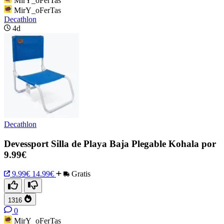
MirY_oFerTas
MirY_oFerTas
Decathlon
4d
Decathlon
Devessport Silla de Playa Baja Plegable Kohala por
9.99€
9.99€
14.99€
Gratis
1316
0
MirY_oFerTas