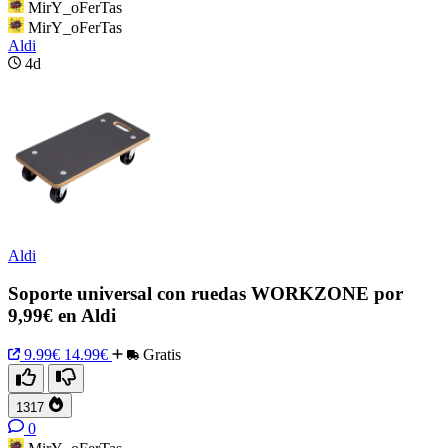
MirY_oFerTas
MirY_oFerTas
Aldi
4d
Aldi
Soporte universal con ruedas WORKZONE por
9,99€ en Aldi
9.99€
14.99€
Gratis
1317
0