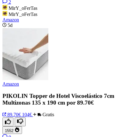
2
MirY_oFerTas
MirY_oFerTas
Amazon
5d
Amazon
PIKOLIN Topper de Hotel Viscoelástico 7cm
Multizonas 135 x 190 cm por 89.70€
89.70€
104€
Gratis
1552