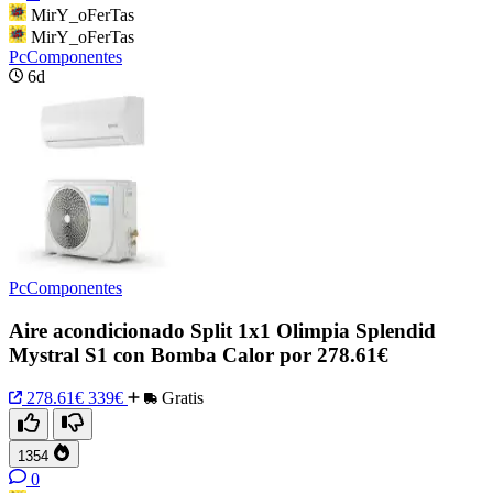
MirY_oFerTas
MirY_oFerTas
PcComponentes
6d
PcComponentes
Aire acondicionado Split 1x1 Olimpia Splendid
Mystral S1 con Bomba Calor por 278.61€
278.61€
339€
Gratis
1354
0