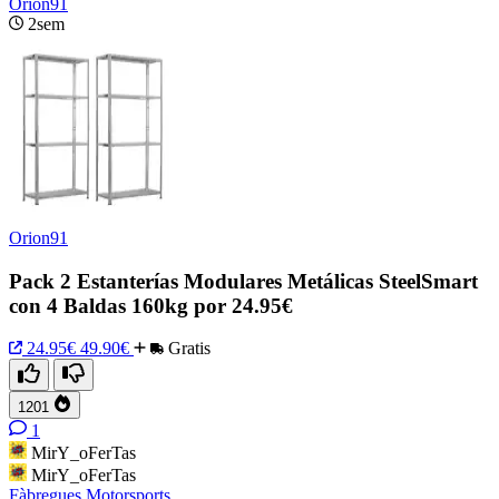
Orion91
2sem
Orion91
Pack 2 Estanterías Modulares Metálicas SteelSmart
con 4 Baldas 160kg por 24.95€
24.95€
49.90€
Gratis
1201
1
MirY_oFerTas
MirY_oFerTas
Fàbregues Motorsports