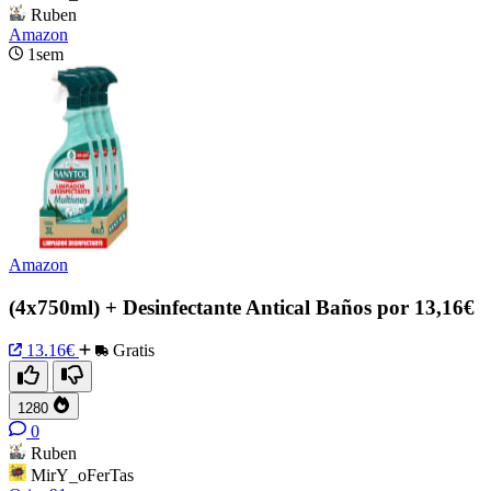
Ruben
Amazon
1sem
Amazon
(4x750ml) + Desinfectante Antical Baños por 13,16€
13.16€
Gratis
1280
0
Ruben
MirY_oFerTas