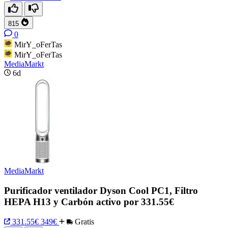
815
0
MirY_oFerTas
MirY_oFerTas
MediaMarkt
6d
MediaMarkt
Purificador ventilador Dyson Cool PC1, Filtro
HEPA H13 y Carbón activo por 331.55€
331.55€
349€
Gratis