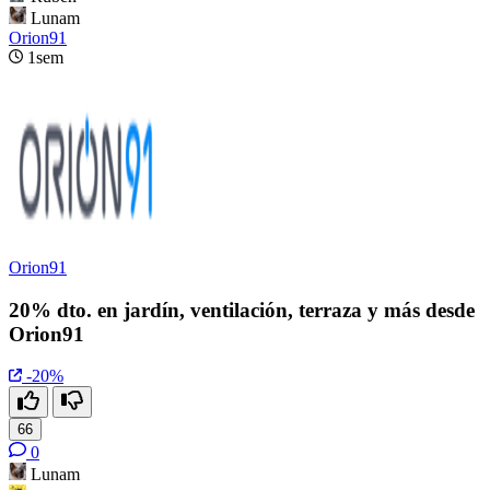
Lunam
Orion91
1sem
Orion91
20% dto. en jardín, ventilación, terraza y más desde
Orion91
-20%
66
0
Lunam