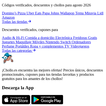
Códigos verificados, descuentos y chollos para agosto 2026
Domino’s Pizza
Uber Eats
Papa Johns
Wallapop
Temu
Miravia
Lidl
Amazon
Todas las tiendas
Descuentos verificados, cupones para
Audio & Hi-Fi
Comida a domicilio
Electrónica
Freidoras
Gratis
Juguetes
Maquillaje
Móviles
Nintendo Switch
Ordenadores
Perfume
Portátiles
Ropa y complementos
TV
Videojuegos
Todas las categorías
¡Chollo.es encuentra las mejores ofertas! Precios únicos, descuentos
promocionales, cupones para tus tiendas favoritas y productos
gratuitos para los amantes de los chollos!
Descarga la App