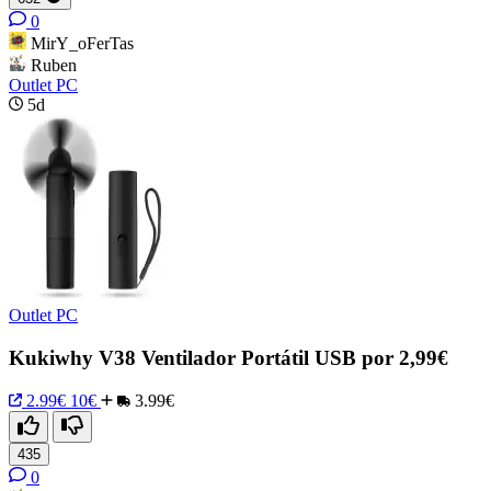
0
MirY_oFerTas
Ruben
Outlet PC
5d
Outlet PC
Kukiwhy V38 Ventilador Portátil USB por 2,99€
2.99€
10€
3.99€
435
0