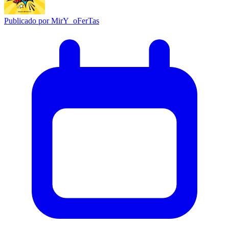
Publicado por
MirY_oFerTas