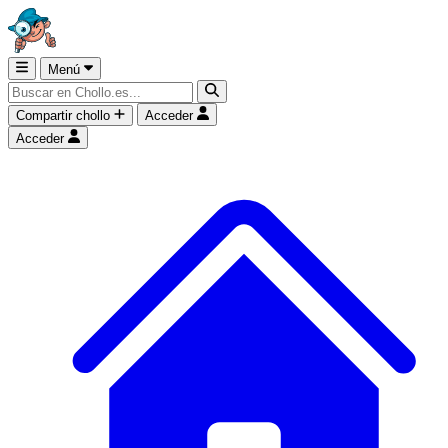
Menú
Compartir chollo
Acceder
Acceder