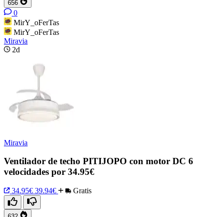
656
0
MirY_oFerTas
MirY_oFerTas
Miravia
2d
Miravia
Ventilador de techo PITIJOPO con motor DC 6
velocidades por 34.95€
34.95€
39.94€
Gratis
632