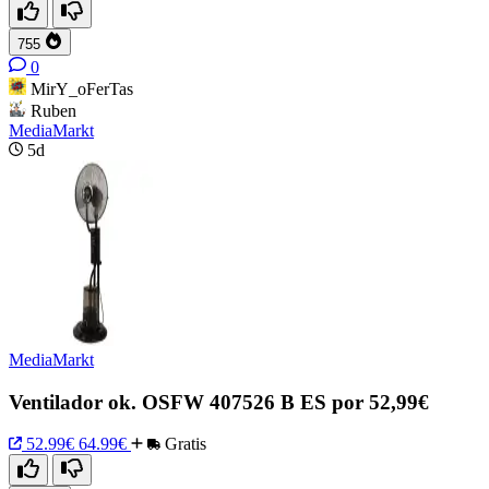
755
0
MirY_oFerTas
Ruben
MediaMarkt
5d
MediaMarkt
Ventilador ok. OSFW 407526 B ES por 52,99€
52.99€
64.99€
Gratis