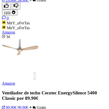
29.88€
34.90€
Gratis
1101
0
MirY_oFerTas
MirY_oFerTas
Amazon
3d
Amazon
Ventilador de techo Cecotec EnergySilence 5400
Classic por 89.90€
89.90€
99.90€
Gratis