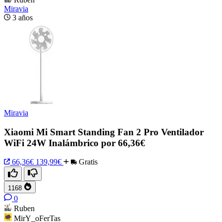
Miravia
3 años
Miravia
Xiaomi Mi Smart Standing Fan 2 Pro Ventilador
WiFi 24W Inalámbrico por 66,36€
66,36€
139,99€
Gratis
1168
0
Ruben
MirY_oFerTas