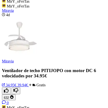
MirY_oFerTas
MirY_oFerTas
Miravia
4d
Miravia
Ventilador de techo PITIJOPO con motor DC 6
velocidades por 34.95€
34.95€
39.94€
Gratis
632
0
MirY_oFerTas