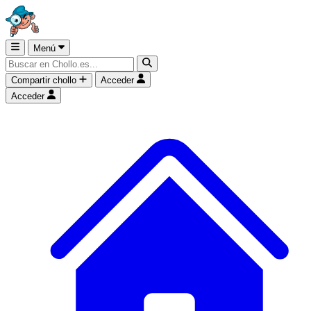
Menú
Compartir chollo
Acceder
Acceder