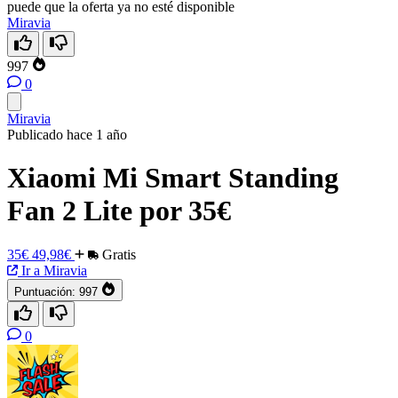
puede que la oferta ya no esté disponible
Miravia
997
0
Miravia
Publicado hace 1 año
Xiaomi Mi Smart Standing
Fan 2 Lite por 35€
35€
49,98€
Gratis
Ir a Miravia
Puntuación:
997
0