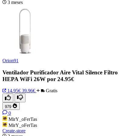
3 meses
Orion91
Ventilador Purificador Aire Vital Silence Filtro
HEPA WiFi 26W por 24.95€
14.95€
39.96€
Gratis
979
0
MirY_oFerTas
MirY_oFerTas
Create-store