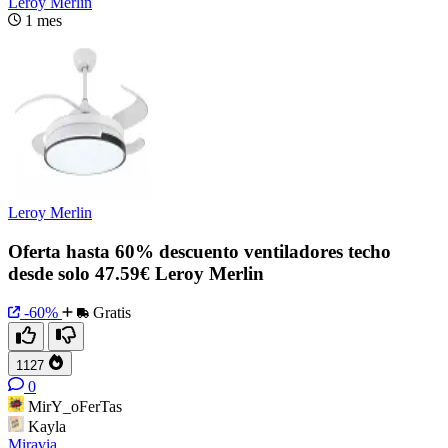
Leroy Merlin
1 mes
Leroy Merlin
Oferta hasta 60% descuento ventiladores techo
desde solo 47.59€ Leroy Merlin
-60%
Gratis
1127
0
MirY_oFerTas
Kayla
Miravia