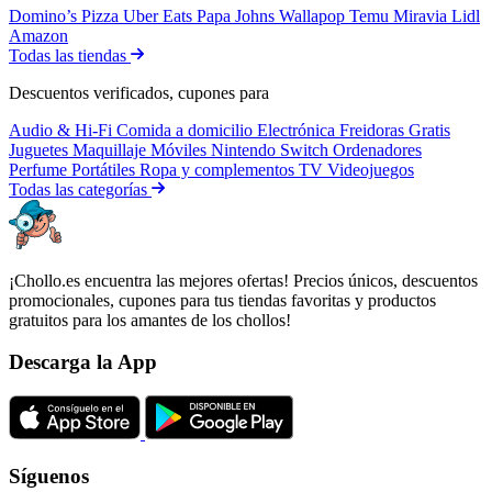
Domino’s Pizza
Uber Eats
Papa Johns
Wallapop
Temu
Miravia
Lidl
Amazon
Todas las tiendas
Descuentos verificados, cupones para
Audio & Hi-Fi
Comida a domicilio
Electrónica
Freidoras
Gratis
Juguetes
Maquillaje
Móviles
Nintendo Switch
Ordenadores
Perfume
Portátiles
Ropa y complementos
TV
Videojuegos
Todas las categorías
¡Chollo.es encuentra las mejores ofertas! Precios únicos, descuentos
promocionales, cupones para tus tiendas favoritas y productos
gratuitos para los amantes de los chollos!
Descarga la App
Síguenos