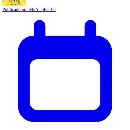
Publicado por
MirY_oFerTas