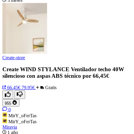
3 meses
Create-store
Create WIND STYLANCE Ventilador techo 40W
silencioso con aspas ABS técnico por 66,45€
66.45€
79.95€
Gratis
955
0
MirY_oFerTas
MirY_oFerTas
Miravia
1 año