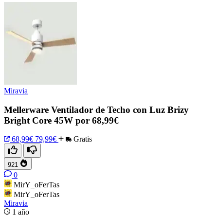
Miravia
Mellerware Ventilador de Techo con Luz Brizy
Bright Core 45W por 68,99€
68,99€
79,99€
Gratis
921
0
MirY_oFerTas
MirY_oFerTas
Miravia
1 año