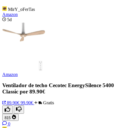
MirY_oFerTas
Amazon
5d
Amazon
Ventilador de techo Cecotec EnergySilence 5400
Classic por 89.90€
89.90€
99.90€
Gratis
815
0