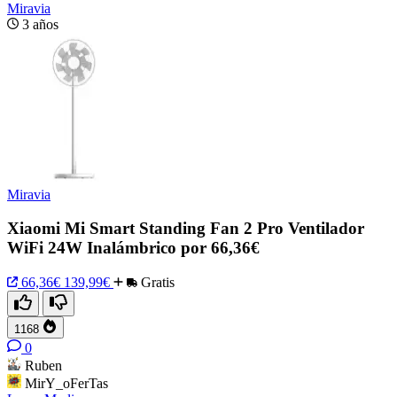
Miravia
3 años
Miravia
Xiaomi Mi Smart Standing Fan 2 Pro Ventilador
WiFi 24W Inalámbrico por 66,36€
66,36€
139,99€
Gratis
1168
0
Ruben
MirY_oFerTas