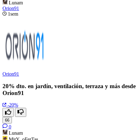
Lunam
Orion91
1sem
Orion91
20% dto. en jardín, ventilación, terraza y más desde
Orion91
-20%
66
0
Lunam
MirY_oFerTas