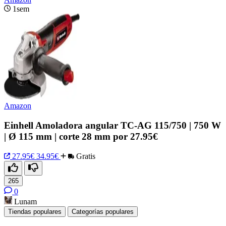
1sem
Amazon
Einhell Amoladora angular TC-AG 115/750 | 750 W
| Ø 115 mm | corte 28 mm por 27.95€
27.95€
34.95€
Gratis
265
0
Lunam
Tiendas populares
Categorías populares