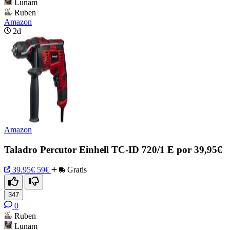
Lunam
Ruben
Amazon
2d
Amazon
Taladro Percutor Einhell TC-ID 720/1 E por 39,95€
39.95€
59€
Gratis
347
0
Ruben
Lunam