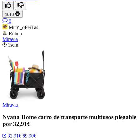
1010
0
MirY_oFerTas
Ruben
Miravia
1sem
Miravia
Nyana Home carro de transporte multiusos plegable
por 32,91€
32.91€
69.90€