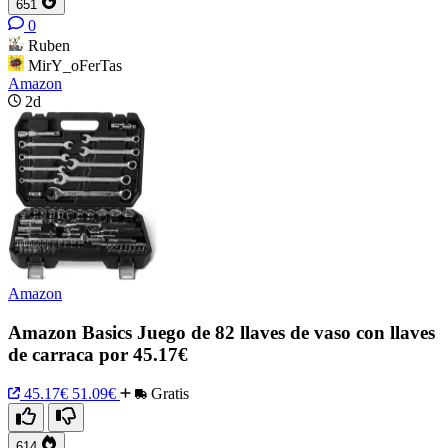
651
0
Ruben
MirY_oFerTas
Amazon
2d
Amazon
Amazon Basics Juego de 82 llaves de vaso con llaves
de carraca por 45.17€
45.17€
51.09€
Gratis
614