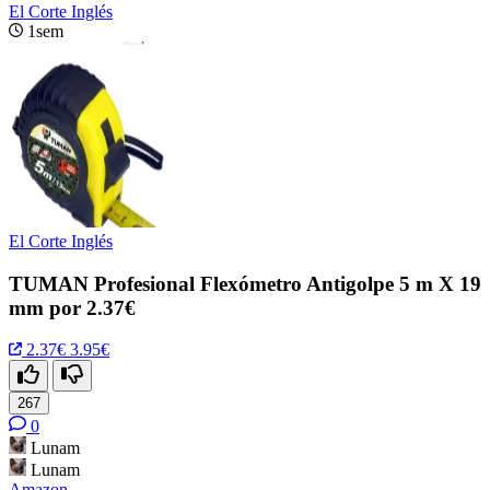
El Corte Inglés
1sem
El Corte Inglés
TUMAN Profesional Flexómetro Antigolpe 5 m X 19
mm por 2.37€
2.37€
3.95€
267
0
Lunam
Lunam
Amazon