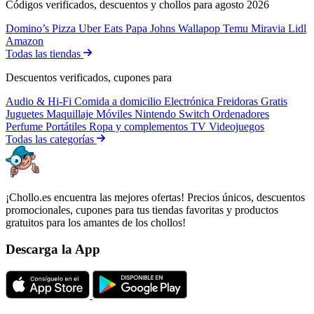
Códigos verificados, descuentos y chollos para agosto 2026
Domino’s Pizza
Uber Eats
Papa Johns
Wallapop
Temu
Miravia
Lidl
Amazon
Todas las tiendas
Descuentos verificados, cupones para
Audio & Hi-Fi
Comida a domicilio
Electrónica
Freidoras
Gratis
Juguetes
Maquillaje
Móviles
Nintendo Switch
Ordenadores
Perfume
Portátiles
Ropa y complementos
TV
Videojuegos
Todas las categorías
¡Chollo.es encuentra las mejores ofertas! Precios únicos, descuentos
promocionales, cupones para tus tiendas favoritas y productos
gratuitos para los amantes de los chollos!
Descarga la App