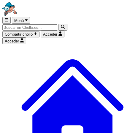
Menú
Compartir chollo
Acceder
Acceder