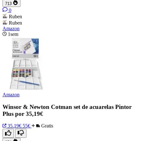
713
0
Ruben
Ruben
Amazon
1sem
Amazon
Winsor & Newton Cotman set de acuarelas Pintor
Plus por 35,19€
35.19€
55€
Gratis