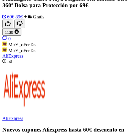
360º Bolsa para Protección por 69€
69€
89€
Gratis
1130
0
MirY_oFerTas
MirY_oFerTas
AliExpress
5d
AliExpress
Nuevos cupones Aliexpress hasta 60€ descuento en