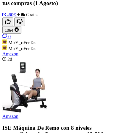
tus compras (1 Agosto)
-60€
Gratis
1064
0
MirY_oFerTas
MirY_oFerTas
Amazon
2d
Amazon
ISE Máquina De Remo con 8 niveles