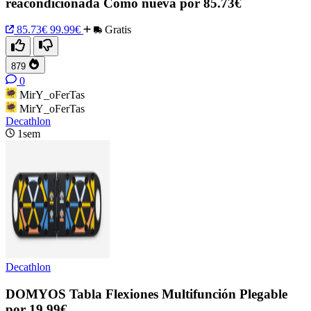
reacondicionada Como nueva por 85.73€
85.73€
99.99€
Gratis
879
0
MirY_oFerTas
MirY_oFerTas
Decathlon
1sem
Decathlon
DOMYOS Tabla Flexiones Multifunción Plegable
por 19.99€