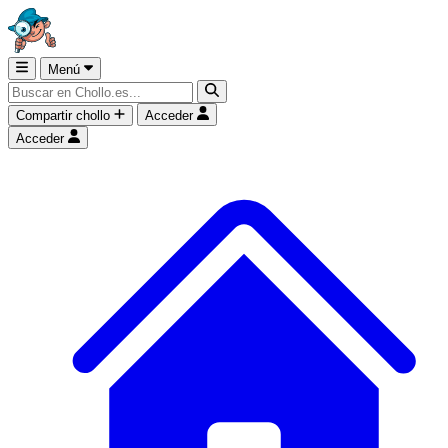
Menú
Compartir chollo
Acceder
Acceder