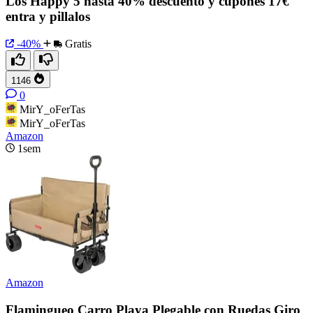
Los Happy 5 hasta 40% descuento y cupones 17€
entra y pillalos
-40%
Gratis
1146
0
MirY_oFerTas
MirY_oFerTas
Amazon
1sem
Amazon
Flamingueo Carro Playa Plegable con Ruedas Giro