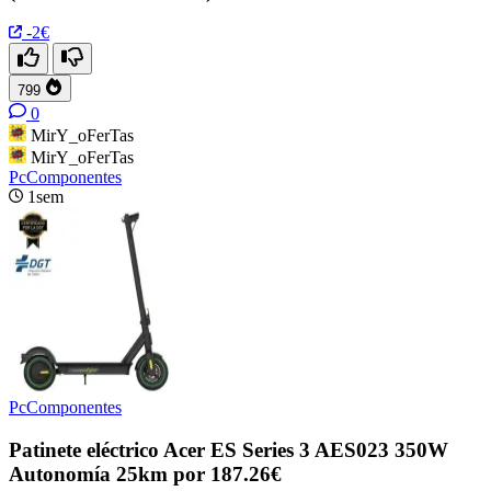
-2€
799
0
MirY_oFerTas
MirY_oFerTas
PcComponentes
1sem
PcComponentes
Patinete eléctrico Acer ES Series 3 AES023 350W
Autonomía 25km por 187.26€