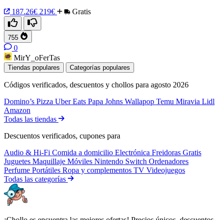
187.26€
219€
Gratis
755
0
MirY_oFerTas
Tiendas populares
Categorías populares
Códigos verificados, descuentos y chollos para agosto 2026
Domino’s Pizza
Uber Eats
Papa Johns
Wallapop
Temu
Miravia
Lidl
Amazon
Todas las tiendas
Descuentos verificados, cupones para
Audio & Hi-Fi
Comida a domicilio
Electrónica
Freidoras
Gratis
Juguetes
Maquillaje
Móviles
Nintendo Switch
Ordenadores
Perfume
Portátiles
Ropa y complementos
TV
Videojuegos
Todas las categorías
¡Chollo.es encuentra las mejores ofertas! Precios únicos, descuentos