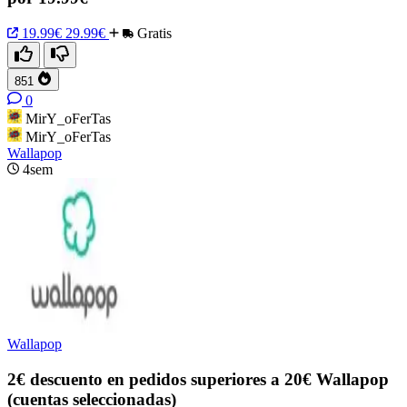
19.99€
29.99€
Gratis
851
0
MirY_oFerTas
MirY_oFerTas
Wallapop
4sem
Wallapop
2€ descuento en pedidos superiores a 20€ Wallapop
(cuentas seleccionadas)