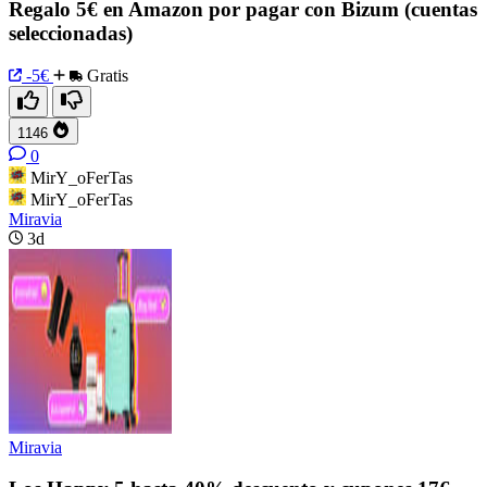
Regalo 5€ en Amazon por pagar con Bizum (cuentas
seleccionadas)
-5€
Gratis
1146
0
MirY_oFerTas
MirY_oFerTas
Miravia
3d
Miravia