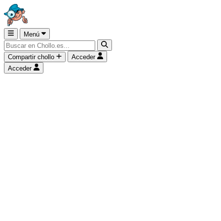
Menú
Compartir chollo
Acceder
Acceder