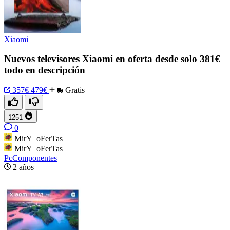
Xiaomi
Nuevos televisores Xiaomi en oferta desde solo 381€
todo en descripción
357€
479€
Gratis
1251
0
MirY_oFerTas
MirY_oFerTas
PcComponentes
2 años