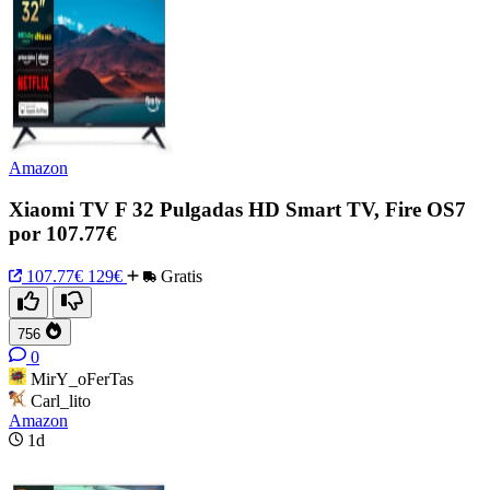
Amazon
Xiaomi TV F 32 Pulgadas HD Smart TV, Fire OS7
por 107.77€
107.77€
129€
Gratis
756
0
MirY_oFerTas
Carl_lito
Amazon
1d