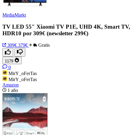
MediaMarkt
TV LED 55" Xiaomi TV P1E, UHD 4K, Smart TV,
HDR10 por 309€ (newsletter 299€)
309€
379€
Gratis
1179
0
MirY_oFerTas
MirY_oFerTas
Amazon
1 año