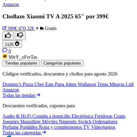
Amazon
Chollazo Xiaomi TV A 2025 65" por 399€
399€
470,32€
Gratis
1125
0
MirY_oFerTas
Tiendas populares
Categorías populares
Códigos verificados, descuentos y chollos para agosto 2026
Domino’s Pizza
Uber Eats
Papa Johns
Wallapop
Temu
Miravia
Lidl
Amazon
Todas las tiendas
Descuentos verificados, cupones para
Audio & Hi-Fi
Comida a domicilio
Electrónica
Freidoras
Gratis
Juguetes
Maquillaje
Móviles
Nintendo Switch
Ordenadores
Perfume
Portátiles
Ropa y complementos
TV
Videojuegos
Todas las categorías