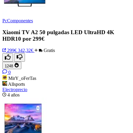
PcComponentes
Xiaomi TV A2 50 pulgadas LED UltraHD 4K
HDR10 por 299€
299€
342,32€
Gratis
1248
0
MirY_oFerTas
Allsports
Electroprecio
4 años