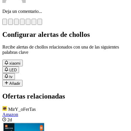
Deja un comentario...
Configurar alertas de chollos
Recibe alertas de chollos relacionados con una de las siguientes
palabras clave
xiaomi
LED
tv
Añadir
Ofertas relacionadas
MirY_oFerTas
Amazon
2d