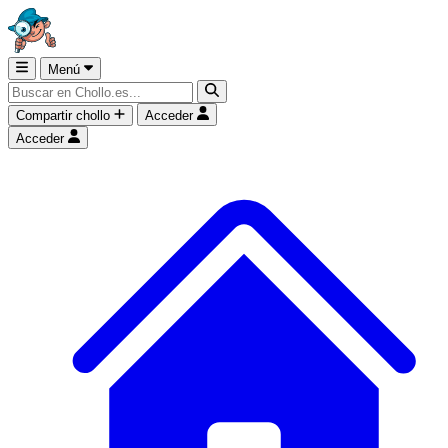
Menú
Compartir chollo
Acceder
Acceder