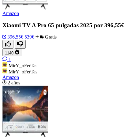
Amazon
Xiaomi TV A Pro 65 pulgadas 2025 por 396,55€
396,55€
539€
Gratis
1140
1
MirY_oFerTas
MirY_oFerTas
Amazon
2 años