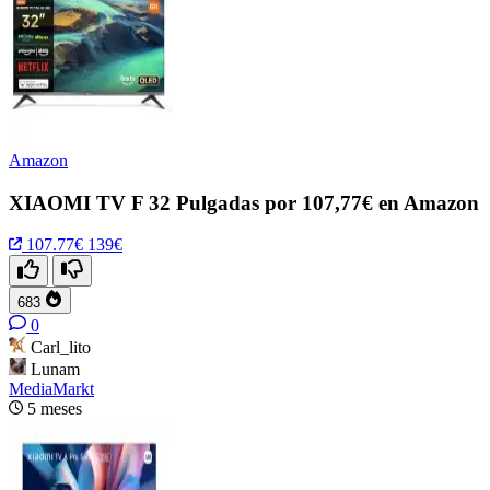
Amazon
XIAOMI TV F 32 Pulgadas por 107,77€ en Amazon
107.77€
139€
683
0
Carl_lito
Lunam
MediaMarkt
5 meses