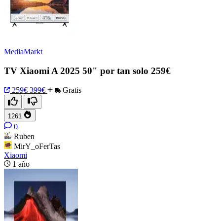
MediaMarkt
TV Xiaomi A 2025 50" por tan solo 259€
259€
399€
Gratis
1261
0
Ruben
MirY_oFerTas
Xiaomi
1 año