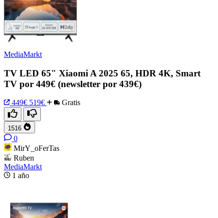
MediaMarkt
TV LED 65" Xiaomi A 2025 65, HDR 4K, Smart
TV por 449€ (newsletter por 439€)
449€
519€
Gratis
1516
0
MirY_oFerTas
Ruben
MediaMarkt
1 año