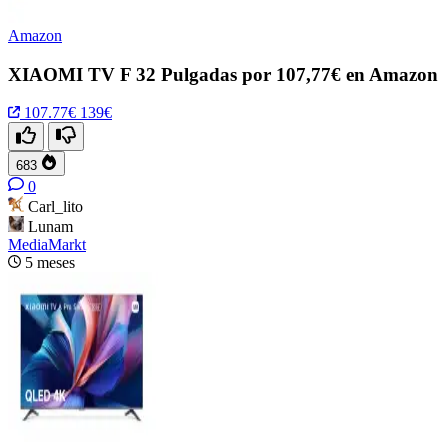
Amazon
XIAOMI TV F 32 Pulgadas por 107,77€ en Amazon
107.77€
139€
683
0
Carl_lito
Lunam
MediaMarkt
5 meses