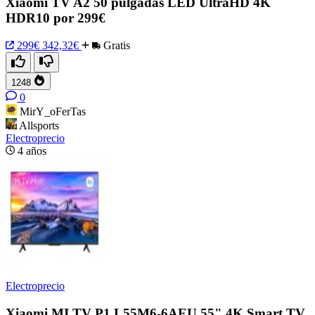
Xiaomi TV A2 50 pulgadas LED UltraHD 4K
HDR10 por 299€
299€
342,32€
Gratis
1248
0
MirY_oFerTas
Allsports
Electroprecio
4 años
Electroprecio
Xiaomi MI TV P1 L55M6-6AEU 55" 4K Smart TV