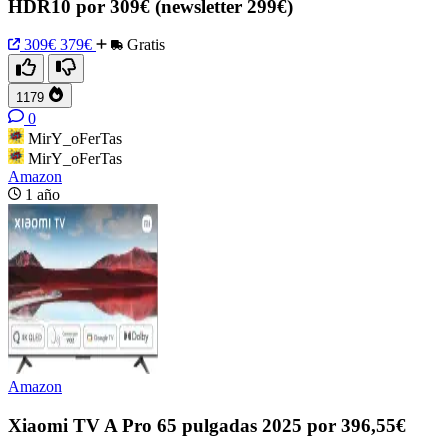
HDR10 por 309€ (newsletter 299€)
309€
379€
Gratis
1179
0
MirY_oFerTas
MirY_oFerTas
Amazon
1 año
Amazon
Xiaomi TV A Pro 65 pulgadas 2025 por 396,55€