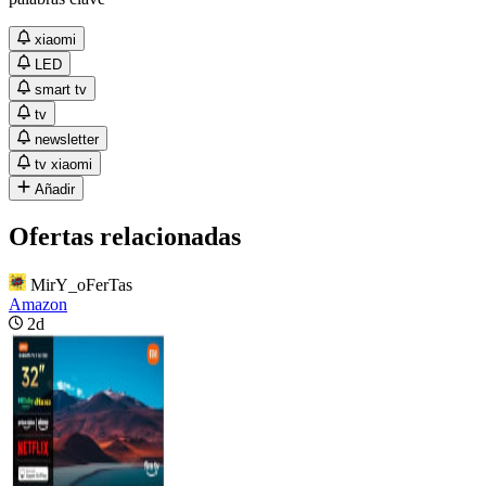
xiaomi
LED
smart tv
tv
newsletter
tv xiaomi
Añadir
Ofertas relacionadas
MirY_oFerTas
Amazon
2d