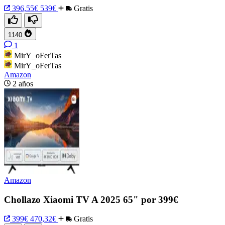
396,55€
539€
Gratis
1140
1
MirY_oFerTas
MirY_oFerTas
Amazon
2 años
Amazon
Chollazo Xiaomi TV A 2025 65" por 399€
399€
470,32€
Gratis