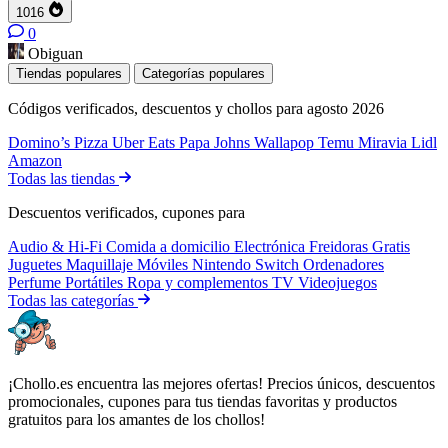
1016
0
Obiguan
Tiendas populares
Categorías populares
Códigos verificados, descuentos y chollos para agosto 2026
Domino’s Pizza
Uber Eats
Papa Johns
Wallapop
Temu
Miravia
Lidl
Amazon
Todas las tiendas
Descuentos verificados, cupones para
Audio & Hi-Fi
Comida a domicilio
Electrónica
Freidoras
Gratis
Juguetes
Maquillaje
Móviles
Nintendo Switch
Ordenadores
Perfume
Portátiles
Ropa y complementos
TV
Videojuegos
Todas las categorías
¡Chollo.es encuentra las mejores ofertas! Precios únicos, descuentos
promocionales, cupones para tus tiendas favoritas y productos
gratuitos para los amantes de los chollos!