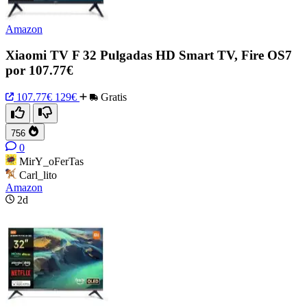
Amazon
Xiaomi TV F 32 Pulgadas HD Smart TV, Fire OS7
por 107.77€
107.77€
129€
Gratis
756
0
MirY_oFerTas
Carl_lito
Amazon
2d