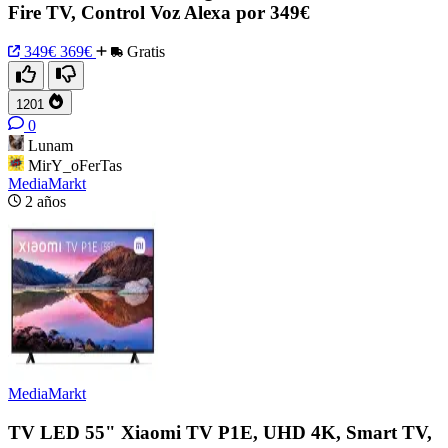
Fire TV, Control Voz Alexa por 349€
349€
369€
Gratis
1201
0
Lunam
MirY_oFerTas
MediaMarkt
2 años
MediaMarkt
TV LED 55" Xiaomi TV P1E, UHD 4K, Smart TV,