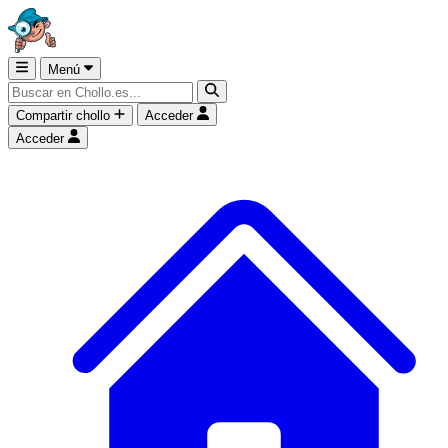
Menú
Compartir chollo
Acceder
Acceder