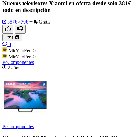
Nuevos televisores Xiaomi en oferta desde solo 381€
todo en descripción
357€
479€
Gratis
1251
0
MirY_oFerTas
MirY_oFerTas
PcComponentes
2 años
PcComponentes