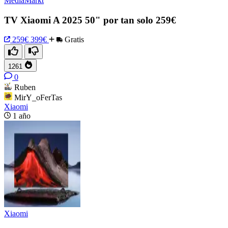
MediaMarkt
TV Xiaomi A 2025 50" por tan solo 259€
259€
399€
Gratis
1261
0
Ruben
MirY_oFerTas
Xiaomi
1 año
Xiaomi