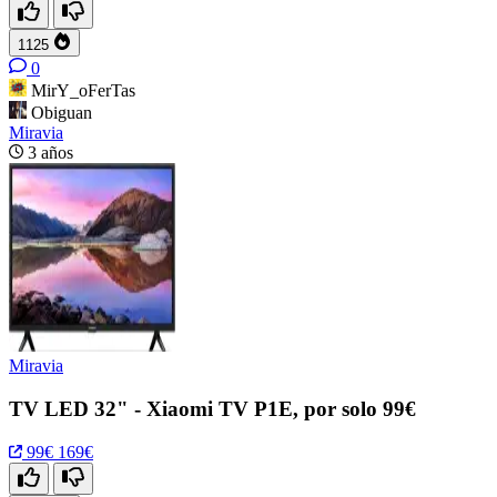
1125
0
MirY_oFerTas
Obiguan
Miravia
3 años
Miravia
TV LED 32" - Xiaomi TV P1E, por solo 99€
99€
169€