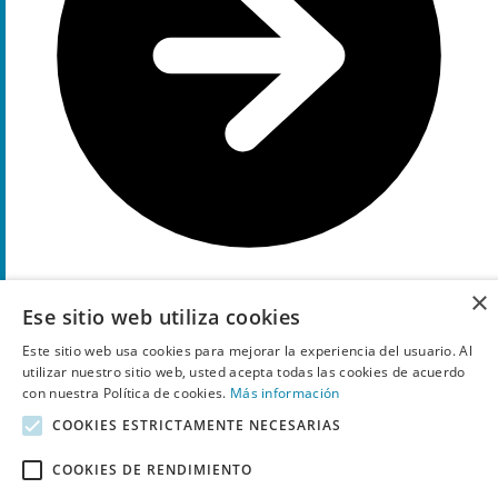
×
Ese sitio web utiliza cookies
Muestra el código
L40
10%
Este sitio web usa cookies para mejorar la experiencia del usuario. Al
Descuento
utilizar nuestro sitio web, usted acepta todas las cookies de acuerdo
cupón
con nuestra Política de cookies.
Más información
Obtén descuento de
10%
EXTRA en todo en Allianz
COOKIES ESTRICTAMENTE NECESARIAS
Assitance con código descuento
COOKIES DE RENDIMIENTO
5
Utilizado