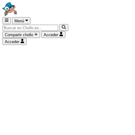
Menú
Compartir chollo
Acceder
Acceder