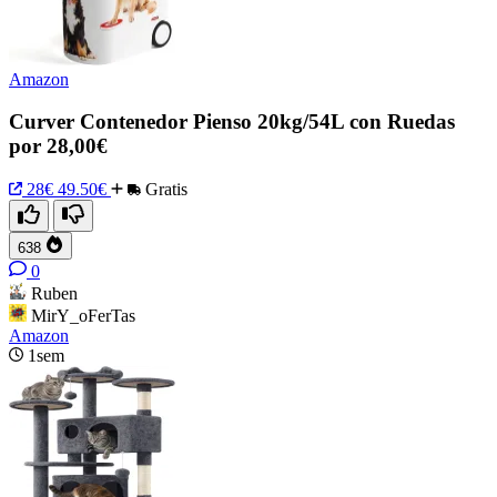
Amazon
Curver Contenedor Pienso 20kg/54L con Ruedas
por 28,00€
28€
49.50€
Gratis
638
0
Ruben
MirY_oFerTas
Amazon
1sem