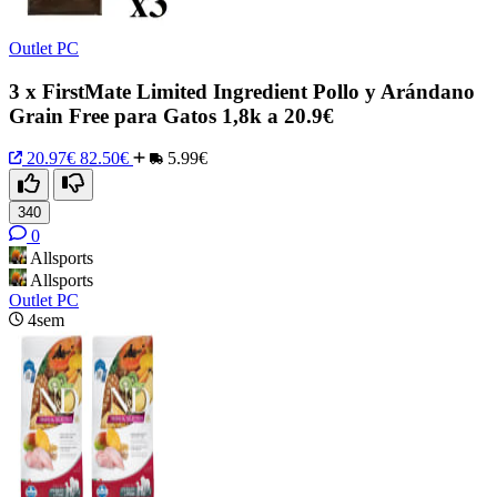
Outlet PC
3 x FirstMate Limited Ingredient Pollo y Arándano
Grain Free para Gatos 1,8k a 20.9€
20.97€
82.50€
5.99€
340
0
Allsports
Allsports
Outlet PC
4sem