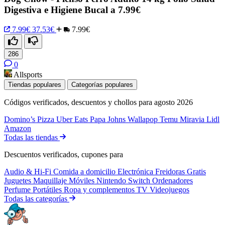
Digestiva e Higiene Bucal a 7.99€
7.99€
37.53€
7.99€
286
0
Allsports
Tiendas populares
Categorías populares
Códigos verificados, descuentos y chollos para agosto 2026
Domino’s Pizza
Uber Eats
Papa Johns
Wallapop
Temu
Miravia
Lidl
Amazon
Todas las tiendas
Descuentos verificados, cupones para
Audio & Hi-Fi
Comida a domicilio
Electrónica
Freidoras
Gratis
Juguetes
Maquillaje
Móviles
Nintendo Switch
Ordenadores
Perfume
Portátiles
Ropa y complementos
TV
Videojuegos
Todas las categorías