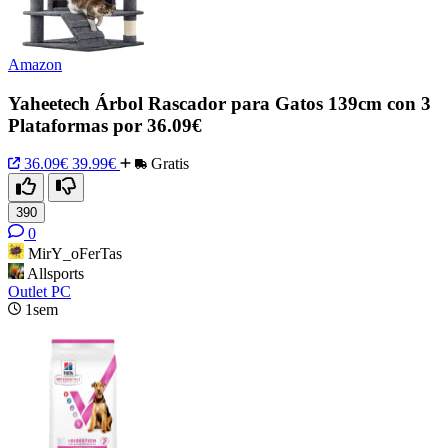
Amazon
Yaheetech Árbol Rascador para Gatos 139cm con 3
Plataformas por 36.09€
36.09€
39.99€
Gratis
390
0
MirY_oFerTas
Allsports
Outlet PC
1sem