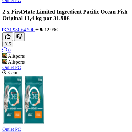
Outlet PC
2 x FirstMate Limited Ingredient Pacific Ocean Fish
Original 11,4 kg por 31.98€
31.98€
64.59€
12.99€
315
0
Allsports
Allsports
Outlet PC
3sem
Outlet PC