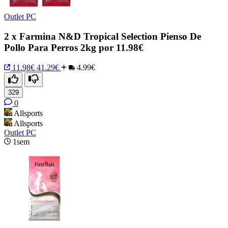
Outlet PC
2 x Farmina N&D Tropical Selection Pienso De
Pollo Para Perros 2kg por 11.98€
11.98€
41.29€
4.99€
329
0
Allsports
Allsports
Outlet PC
1sem