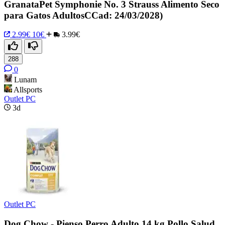
GranataPet Symphonie No. 3 Strauss Alimento Seco
para Gatos AdultosCCad: 24/03/2028)
2.99€
10€
3.99€
288
0
Lunam
Allsports
Outlet PC
3d
Outlet PC
Dog Chow - Pienso Perro Adulto 14 kg Pollo Salud