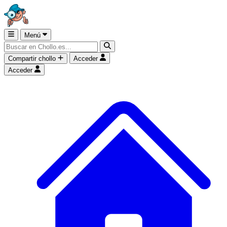
Menú
Compartir chollo
Acceder
Acceder