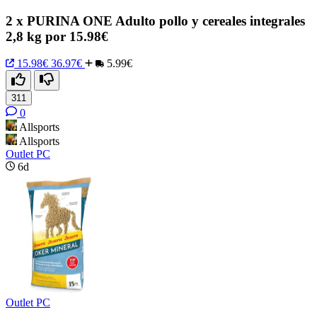
2 x PURINA ONE Adulto pollo y cereales integrales
2,8 kg por 15.98€
15.98€
36.97€
5.99€
311
0
Allsports
Allsports
Outlet PC
6d
Outlet PC