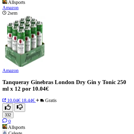
Allsports
Amazon
2sem
Amazon
Tanqueray Ginebras London Dry Gin y Tonic 250
ml x 12 por 10.04€
10.04€
18.44€
Gratis
332
0
Allsports
Celeste