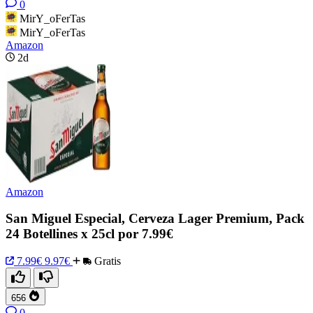
0
MirY_oFerTas
MirY_oFerTas
Amazon
2d
Amazon
San Miguel Especial, Cerveza Lager Premium, Pack
24 Botellines x 25cl por 7.99€
7.99€
9.97€
Gratis
656
0