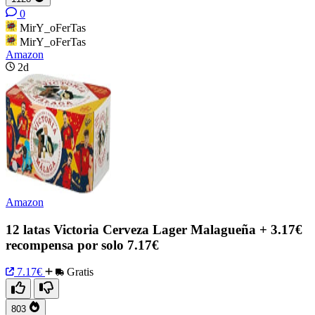
0
MirY_oFerTas
MirY_oFerTas
Amazon
2d
Amazon
12 latas Victoria Cerveza Lager Malagueña + 3.17€
recompensa por solo 7.17€
7.17€
Gratis
803