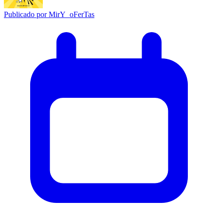
Publicado por
MirY_oFerTas