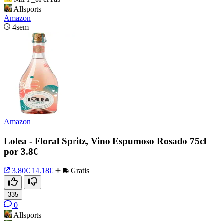
Allsports
Amazon
4sem
Amazon
Lolea - Floral Spritz, Vino Espumoso Rosado 75cl
por 3.8€
3.80€
14.18€
Gratis
335
0
Allsports