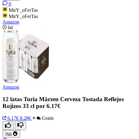
0
MirY_oFerTas
MirY_oFerTas
Amazon
6d
Amazon
12 latas Turia Märzen Cerveza Tostada Reflejos
Rojizos 33 cl por 6.17€
6.17€
8.28€
Gratis
756