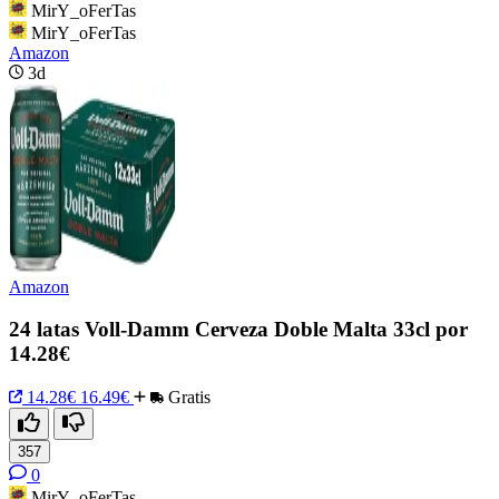
MirY_oFerTas
MirY_oFerTas
Amazon
3d
Amazon
24 latas Voll-Damm Cerveza Doble Malta 33cl por
14.28€
14.28€
16.49€
Gratis
357
0
MirY_oFerTas