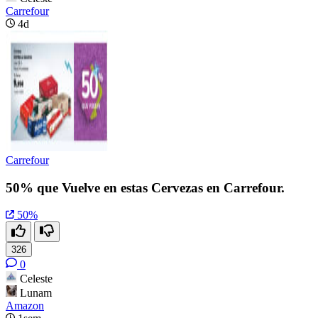
Carrefour
4d
Carrefour
50% que Vuelve en estas Cervezas en Carrefour.
50%
326
0
Celeste
Lunam
Amazon