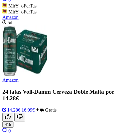
MirY_oFerTas
MirY_oFerTas
Amazon
5d
Amazon
24 latas Voll-Damm Cerveza Doble Malta por
14.28€
14.28€
16.99€
Gratis
415
0