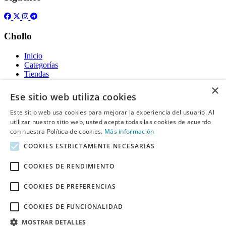
Chollo
Inicio
Categorías
Tiendas
Gratis
×
Ese sitio web utiliza cookies
Acerca de
Este sitio web usa cookies para mejorar la experiencia del usuario. Al
utilizar nuestro sitio web, usted acepta todas las cookies de acuerdo
Sobre nosotros
Contacto
con nuestra Política de cookies.
Más información
Reglas de publicación
COOKIES ESTRICTAMENTE NECESARIAS
Información legal
COOKIES DE RENDIMIENTO
Privacidad
COOKIES DE PREFERENCIAS
Declaración de cookies
Términos y condiciones
Descargo de Responsabilidad
COOKIES DE FUNCIONALIDAD
Aviso y eliminación
MOSTRAR DETALLES