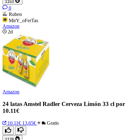
1153
0
Ruben
MirY_oFerTas
Amazon
2d
Amazon
24 latas Amstel Radler Cerveza Limón 33 cl por
10.11€
10.11€
13.65€
Gratis
1128