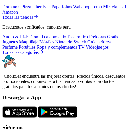
Domino’s Pizza
Uber Eats
Papa Johns
Wallapop
Temu
Miravia
Lidl
Amazon
Todas las tiendas
Descuentos verificados, cupones para
Audio & Hi-Fi
Comida a domicilio
Electrónica
Freidoras
Gratis
Juguetes
Maquillaje
Móviles
Nintendo Switch
Ordenadores
Perfume
Portátiles
Ropa y complementos
TV
Videojuegos
Todas las categorías
¡Chollo.es encuentra las mejores ofertas! Precios únicos, descuentos
promocionales, cupones para tus tiendas favoritas y productos
gratuitos para los amantes de los chollos!
Descarga la App
Síguenos