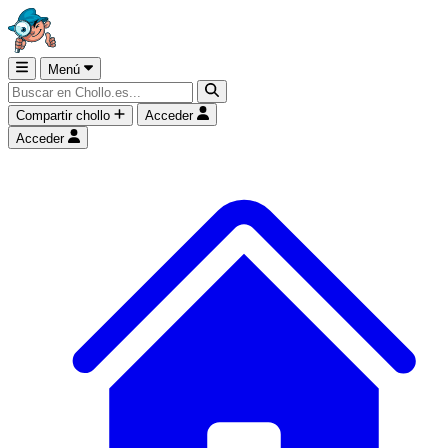
Menú
Compartir chollo
Acceder
Acceder