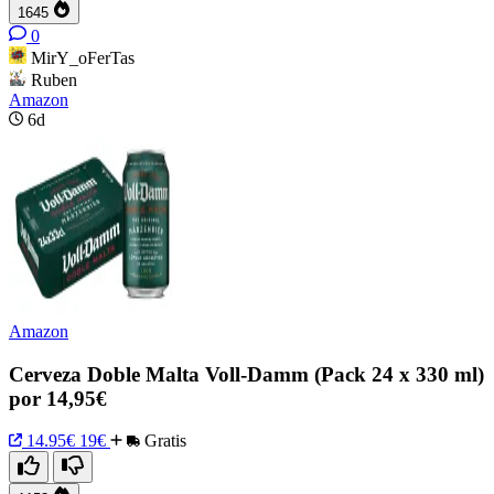
1645
0
MirY_oFerTas
Ruben
Amazon
6d
Amazon
Cerveza Doble Malta Voll-Damm (Pack 24 x 330 ml)
por 14,95€
14.95€
19€
Gratis