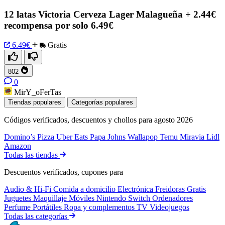
12 latas Victoria Cerveza Lager Malagueña + 2.44€
recompensa por solo 6.49€
6.49€
Gratis
802
0
MirY_oFerTas
Tiendas populares
Categorías populares
Códigos verificados, descuentos y chollos para agosto 2026
Domino’s Pizza
Uber Eats
Papa Johns
Wallapop
Temu
Miravia
Lidl
Amazon
Todas las tiendas
Descuentos verificados, cupones para
Audio & Hi-Fi
Comida a domicilio
Electrónica
Freidoras
Gratis
Juguetes
Maquillaje
Móviles
Nintendo Switch
Ordenadores
Perfume
Portátiles
Ropa y complementos
TV
Videojuegos
Todas las categorías