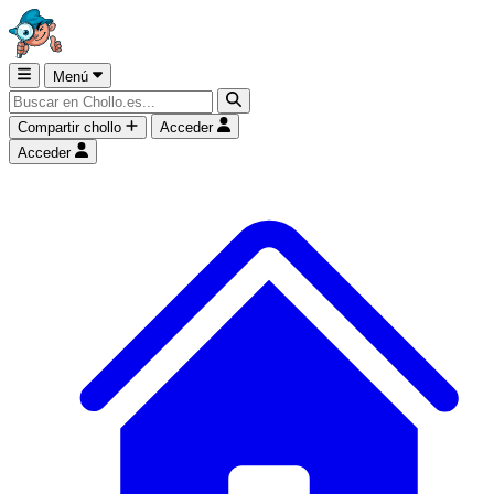
Menú
Compartir chollo
Acceder
Acceder