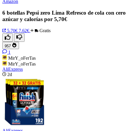
Amazon
6 botellas Pepsi zero Lima Refresco de cola con cero
azúcar y calorías por 5,70€
5.70€
7.62€
Gratis
957
1
MirY_oFerTas
MirY_oFerTas
AliExpress
2d
AliExpress