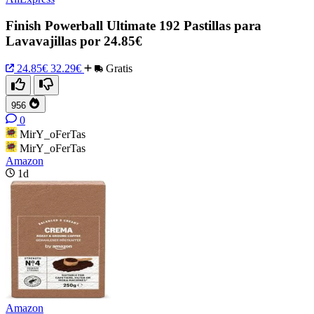
Finish Powerball Ultimate 192 Pastillas para
Lavavajillas por 24.85€
24.85€
32.29€
Gratis
956
0
MirY_oFerTas
MirY_oFerTas
Amazon
1d
Amazon