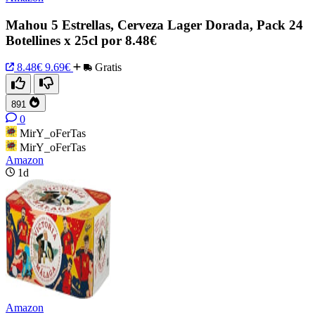
Mahou 5 Estrellas, Cerveza Lager Dorada, Pack 24
Botellines x 25cl por 8.48€
8.48€
9.69€
Gratis
891
0
MirY_oFerTas
MirY_oFerTas
Amazon
1d
Amazon