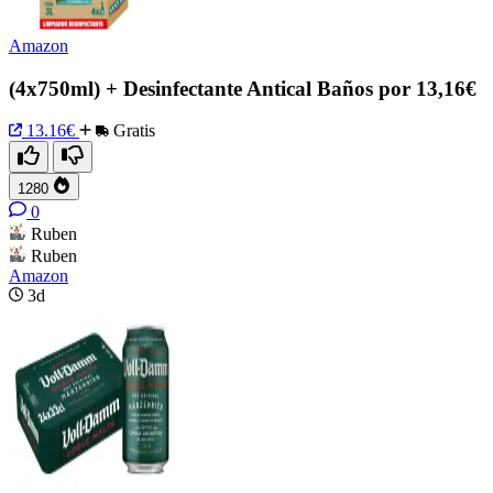
Amazon
(4x750ml) + Desinfectante Antical Baños por 13,16€
13.16€
Gratis
1280
0
Ruben
Ruben
Amazon
3d