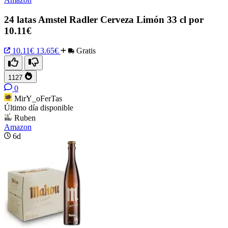
24 latas Amstel Radler Cerveza Limón 33 cl por
10.11€
10.11€
13.65€
Gratis
1127
0
MirY_oFerTas
Último día disponible
Ruben
Amazon
6d