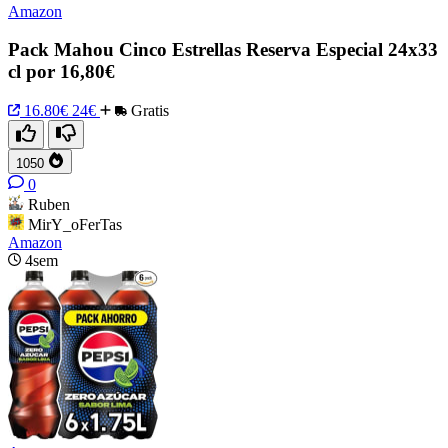
Amazon
Pack Mahou Cinco Estrellas Reserva Especial 24x33
cl por 16,80€
16.80€
24€
Gratis
1050
0
Ruben
MirY_oFerTas
Amazon
4sem