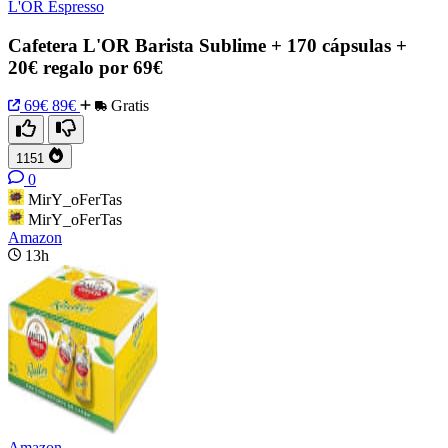
L'OR Espresso
Cafetera L'OR Barista Sublime + 170 cápsulas +
20€ regalo por 69€
69€
89€
Gratis
1151
0
MirY_oFerTas
MirY_oFerTas
Amazon
13h
Amazon