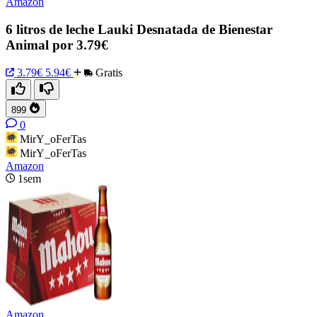
Amazon
6 litros de leche Lauki Desnatada de Bienestar
Animal por 3.79€
3.79€
5.94€
Gratis
899
0
MirY_oFerTas
MirY_oFerTas
Amazon
1sem
Amazon