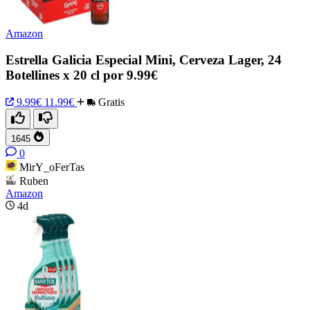
Amazon
Estrella Galicia Especial Mini, Cerveza Lager, 24
Botellines x 20 cl por 9.99€
9.99€
11.99€
Gratis
1645
0
MirY_oFerTas
Ruben
Amazon
4d