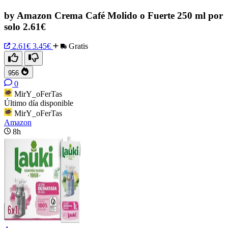
by Amazon Crema Café Molido o Fuerte 250 ml por
solo 2.61€
2.61€
3.45€
Gratis
956
0
MirY_oFerTas
Último día disponible
MirY_oFerTas
Amazon
8h