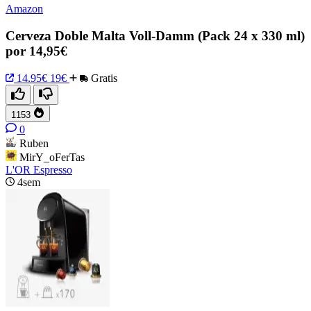
Amazon
Cerveza Doble Malta Voll-Damm (Pack 24 x 330 ml)
por 14,95€
14.95€
19€
Gratis
1153
0
Ruben
MirY_oFerTas
L'OR Espresso
4sem