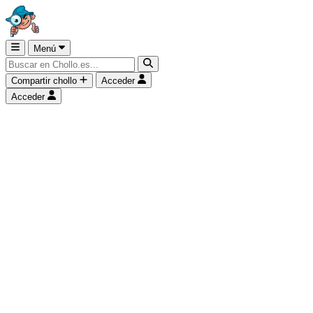
Menú
Compartir chollo
Acceder
Acceder