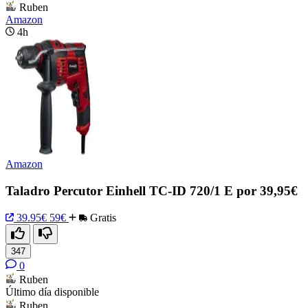
Ruben
Amazon
4h
Amazon
Taladro Percutor Einhell TC-ID 720/1 E por 39,95€
39.95€
59€
Gratis
347
0
Ruben
Último día disponible
Ruben