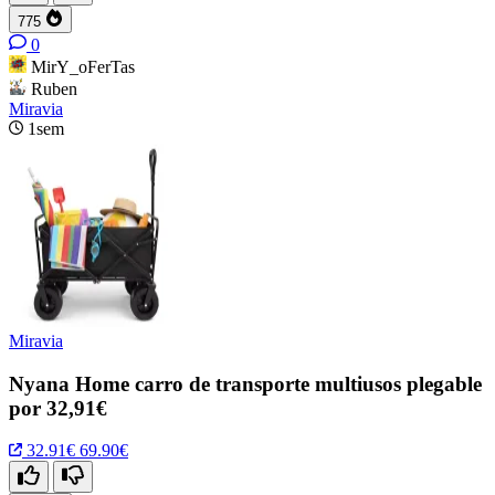
775
0
MirY_oFerTas
Ruben
Miravia
1sem
Miravia
Nyana Home carro de transporte multiusos plegable
por 32,91€
32.91€
69.90€