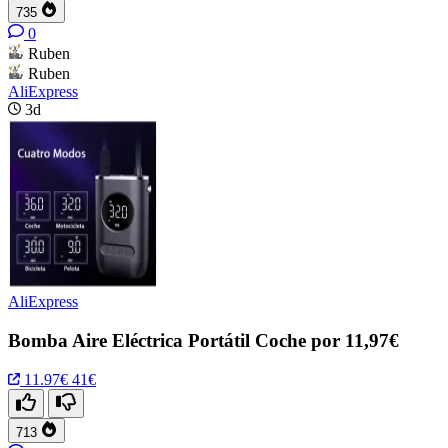
735
0
Ruben
Ruben
AliExpress
3d
AliExpress
Bomba Aire Eléctrica Portátil Coche por 11,97€
11.97€
41€
713