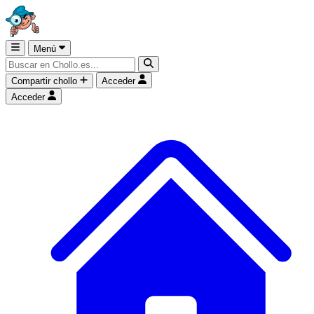
Menú
Compartir chollo
Acceder
Acceder