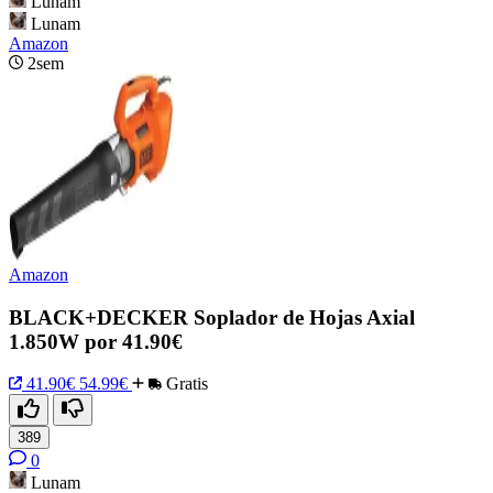
Lunam
Lunam
Amazon
2sem
Amazon
BLACK+DECKER Soplador de Hojas Axial
1.850W por 41.90€
41.90€
54.99€
Gratis
389
0
Lunam