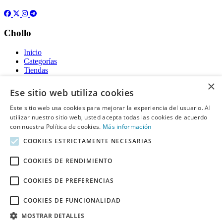
Chollo
Inicio
Categorías
Tiendas
Gratis
×
Ese sitio web utiliza cookies
Acerca de
Este sitio web usa cookies para mejorar la experiencia del usuario. Al
utilizar nuestro sitio web, usted acepta todas las cookies de acuerdo
Sobre nosotros
Contacto
con nuestra Política de cookies.
Más información
Reglas de publicación
COOKIES ESTRICTAMENTE NECESARIAS
Información legal
COOKIES DE RENDIMIENTO
Privacidad
COOKIES DE PREFERENCIAS
Declaración de cookies
Términos y condiciones
Descargo de Responsabilidad
COOKIES DE FUNCIONALIDAD
Aviso y eliminación
MOSTRAR DETALLES