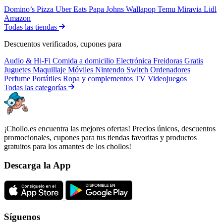
Domino’s Pizza
Uber Eats
Papa Johns
Wallapop
Temu
Miravia
Lidl
Amazon
Todas las tiendas
Descuentos verificados, cupones para
Audio & Hi-Fi
Comida a domicilio
Electrónica
Freidoras
Gratis
Juguetes
Maquillaje
Móviles
Nintendo Switch
Ordenadores
Perfume
Portátiles
Ropa y complementos
TV
Videojuegos
Todas las categorías
¡Chollo.es encuentra las mejores ofertas! Precios únicos, descuentos
promocionales, cupones para tus tiendas favoritas y productos
gratuitos para los amantes de los chollos!
Descarga la App
Síguenos