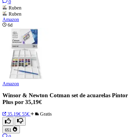
0
Ruben
Ruben
Amazon
6d
Amazon
Winsor & Newton Cotman set de acuarelas Pintor
Plus por 35,19€
35.19€
55€
Gratis
651
0