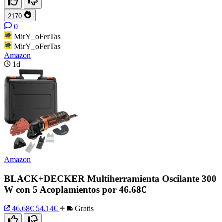
2170
0
MirY_oFerTas
MirY_oFerTas
Amazon
1d
Amazon
BLACK+DECKER Multiherramienta Oscilante 300
W con 5 Acoplamientos por 46.68€
46.68€
54.14€
Gratis