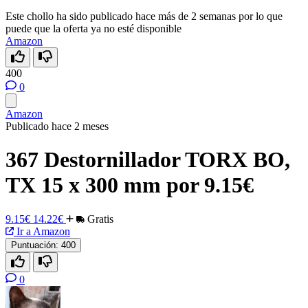
Este chollo ha sido publicado hace más de 2 semanas por lo que
puede que la oferta ya no esté disponible
Amazon
400
0
Amazon
Publicado hace 2 meses
367 Destornillador TORX BO,
TX 15 x 300 mm por 9.15€
9.15€
14.22€
Gratis
Ir a Amazon
Puntuación:
400
0