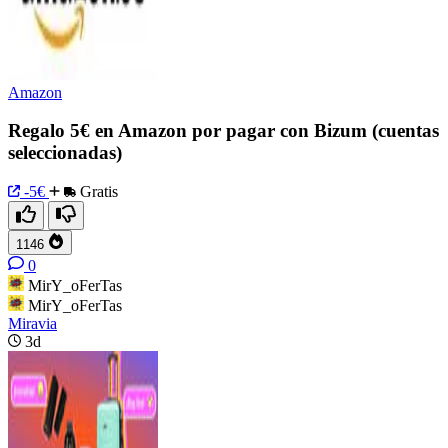
Amazon
Regalo 5€ en Amazon por pagar con Bizum (cuentas
seleccionadas)
-5€
Gratis
1146
0
MirY_oFerTas
MirY_oFerTas
Miravia
3d