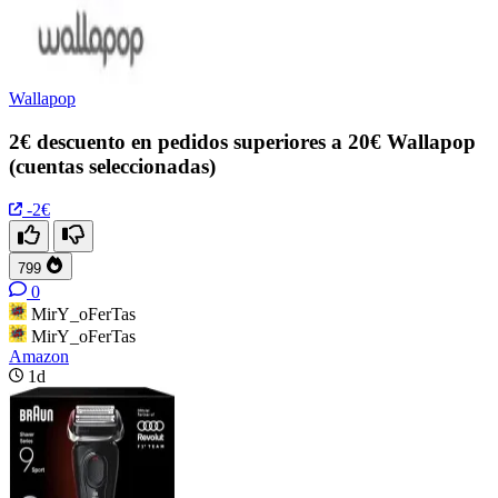
Wallapop
2€ descuento en pedidos superiores a 20€ Wallapop
(cuentas seleccionadas)
-2€
799
0
MirY_oFerTas
MirY_oFerTas
Amazon
1d