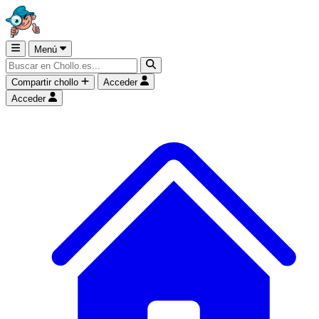
Menú
Compartir chollo
Acceder
Acceder