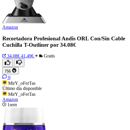
Amazon
Recortadora Profesional Andis ORL Con/Sin Cable
Cuchilla T-Outliner por 34.08€
34.08€
41.49€
Gratis
756
0
MirY_oFerTas
Último día disponible
MirY_oFerTas
Amazon
1sem