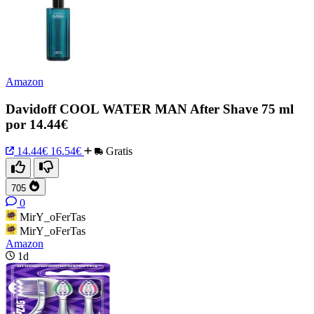
Amazon
Davidoff COOL WATER MAN After Shave 75 ml
por 14.44€
14.44€
16.54€
Gratis
705
0
MirY_oFerTas
MirY_oFerTas
Amazon
1d