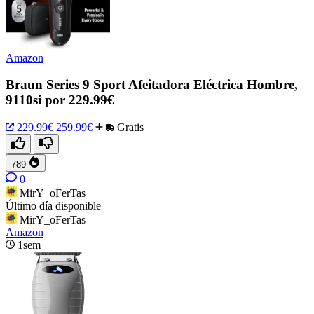
Amazon
Braun Series 9 Sport Afeitadora Eléctrica Hombre,
9110si por 229.99€
229.99€
259.99€
Gratis
789
0
MirY_oFerTas
Último día disponible
MirY_oFerTas
Amazon
1sem