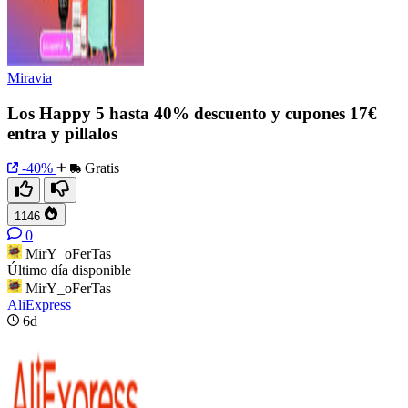
Miravia
Los Happy 5 hasta 40% descuento y cupones 17€
entra y pillalos
-40%
Gratis
1146
0
MirY_oFerTas
Último día disponible
MirY_oFerTas
AliExpress
6d