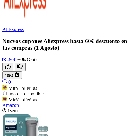
AliExpress
Nuevos cupones Aliexpress hasta 60€ descuento en
tus compras (1 Agosto)
-60€
Gratis
1064
0
MirY_oFerTas
Último día disponible
MirY_oFerTas
Amazon
1sem