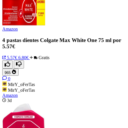
Amazon
4 pastas dientes Colgate Max White One 75 ml por
5.57€
5.57€
6.80€
Gratis
965
0
MirY_oFerTas
MirY_oFerTas
Amazon
3d