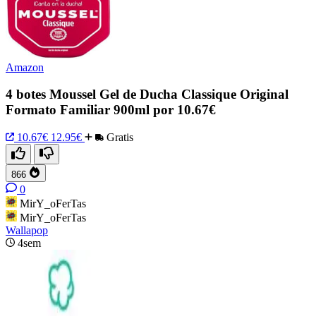
Amazon
4 botes Moussel Gel de Ducha Classique Original
Formato Familiar 900ml por 10.67€
10.67€
12.95€
Gratis
866
0
MirY_oFerTas
MirY_oFerTas
Wallapop
4sem