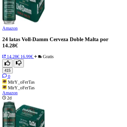
Amazon
24 latas Voll-Damm Cerveza Doble Malta por
14.28€
14.28€
16.99€
Gratis
415
0
MirY_oFerTas
MirY_oFerTas
Amazon
2d