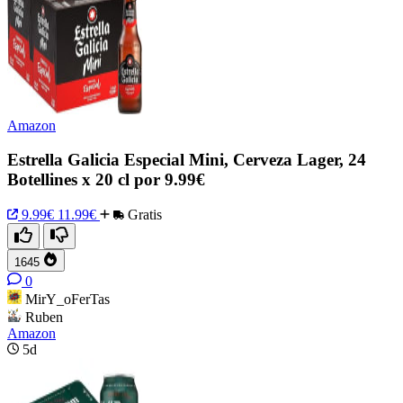
Amazon
Estrella Galicia Especial Mini, Cerveza Lager, 24
Botellines x 20 cl por 9.99€
9.99€
11.99€
Gratis
1645
0
MirY_oFerTas
Ruben
Amazon
5d