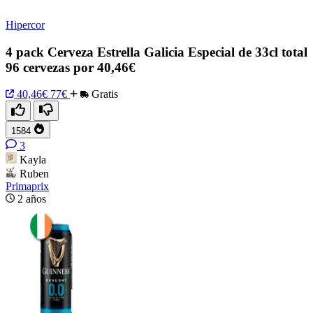
Hipercor
4 pack Cerveza Estrella Galicia Especial de 33cl total
96 cervezas por 40,46€
40,46€
77€
Gratis
1584
3
Kayla
Ruben
Primaprix
2 años