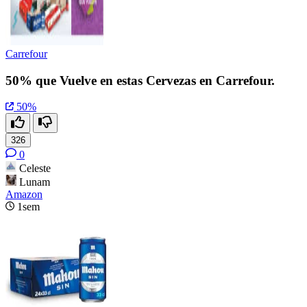
Carrefour
50% que Vuelve en estas Cervezas en Carrefour.
50%
326
0
Celeste
Lunam
Amazon
1sem