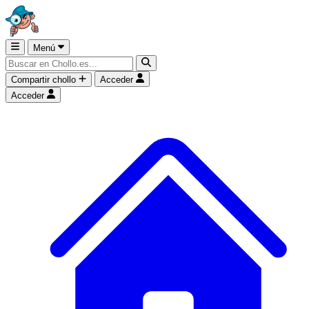
Menú
Compartir chollo
Acceder
Acceder