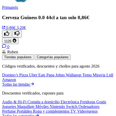
Primaprix
Cerveza Guiness 0.0 44cl a tan solo 0,86€
0,86€
3,20€
1125
0
Ruben
Tiendas populares
Categorías populares
Códigos verificados, descuentos y chollos para agosto 2026
Domino’s Pizza
Uber Eats
Papa Johns
Wallapop
Temu
Miravia
Lidl
Amazon
Todas las tiendas
Descuentos verificados, cupones para
Audio & Hi-Fi
Comida a domicilio
Electrónica
Freidoras
Gratis
Juguetes
Maquillaje
Móviles
Nintendo Switch
Ordenadores
Perfume
Portátiles
Ropa y complementos
TV
Videojuegos
Todas las categorías