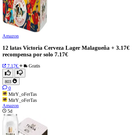
Amazon
12 latas Victoria Cerveza Lager Malagueña + 3.17€
recompensa por solo 7.17€
7.17€
Gratis
803
0
MirY_oFerTas
MirY_oFerTas
Amazon
5d