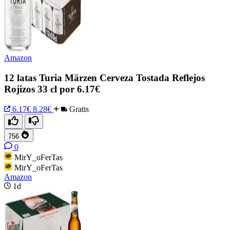
Amazon
12 latas Turia Märzen Cerveza Tostada Reflejos
Rojizos 33 cl por 6.17€
6.17€
8.28€
Gratis
756
0
MirY_oFerTas
MirY_oFerTas
Amazon
1d