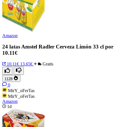
Amazon
24 latas Amstel Radler Cerveza Limón 33 cl por
10.11€
10.11€
13.65€
Gratis
1128
0
MirY_oFerTas
MirY_oFerTas
Amazon
1d