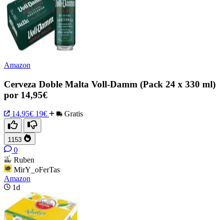
Amazon
Cerveza Doble Malta Voll-Damm (Pack 24 x 330 ml)
por 14,95€
14.95€
19€
Gratis
1153
0
Ruben
MirY_oFerTas
Amazon
1d