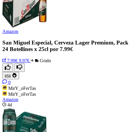
Amazon
San Miguel Especial, Cerveza Lager Premium, Pack
24 Botellines x 25cl por 7.99€
7.99€
9.97€
Gratis
656
0
MirY_oFerTas
MirY_oFerTas
Amazon
4d