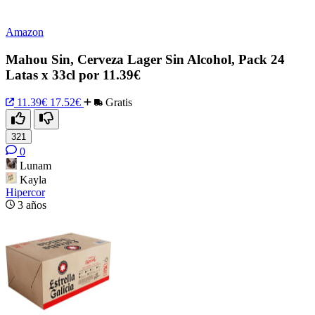
Amazon
Mahou Sin, Cerveza Lager Sin Alcohol, Pack 24
Latas x 33cl por 11.39€
11.39€
17.52€
Gratis
321
0
Lunam
Kayla
Hipercor
3 años