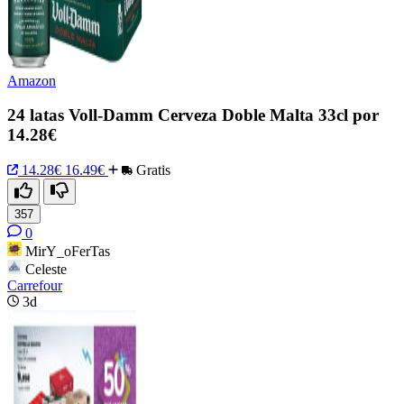
Amazon
24 latas Voll-Damm Cerveza Doble Malta 33cl por
14.28€
14.28€
16.49€
Gratis
357
0
MirY_oFerTas
Celeste
Carrefour
3d