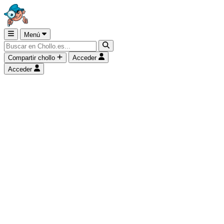
Menú
Compartir chollo
Acceder
Acceder