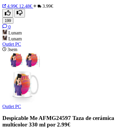
4.99€
12.48€
3.99€
199
0
Lunam
Lunam
Outlet PC
3sem
Outlet PC
Despicable Me AFMG24597 Taza de cerámica
multicolor 330 ml por 2.99€