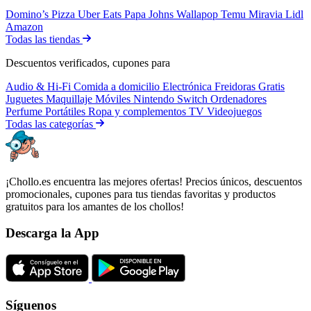
Domino’s Pizza
Uber Eats
Papa Johns
Wallapop
Temu
Miravia
Lidl
Amazon
Todas las tiendas
Descuentos verificados, cupones para
Audio & Hi-Fi
Comida a domicilio
Electrónica
Freidoras
Gratis
Juguetes
Maquillaje
Móviles
Nintendo Switch
Ordenadores
Perfume
Portátiles
Ropa y complementos
TV
Videojuegos
Todas las categorías
¡Chollo.es encuentra las mejores ofertas! Precios únicos, descuentos
promocionales, cupones para tus tiendas favoritas y productos
gratuitos para los amantes de los chollos!
Descarga la App
Síguenos