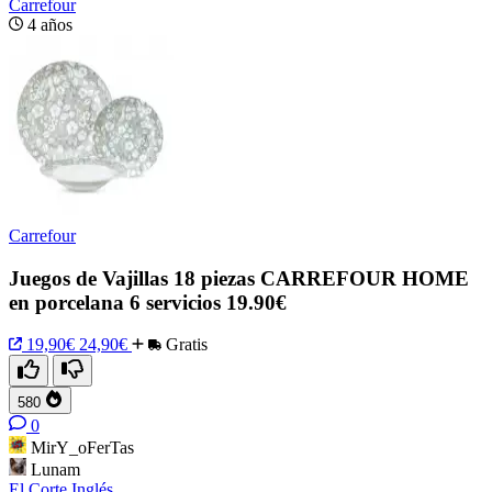
Carrefour
4 años
Carrefour
Juegos de Vajillas 18 piezas CARREFOUR HOME
en porcelana 6 servicios 19.90€
19,90€
24,90€
Gratis
580
0
MirY_oFerTas
Lunam
El Corte Inglés