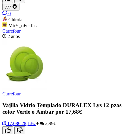
777
0
Chirola
MirY_oFerTas
Carrefour
2 años
Carrefour
Vajilla Vidrio Templado DURALEX Lys 12 pzas
color Verde o Ámbar por 17,68€
17,68€
28,13€
2,99€