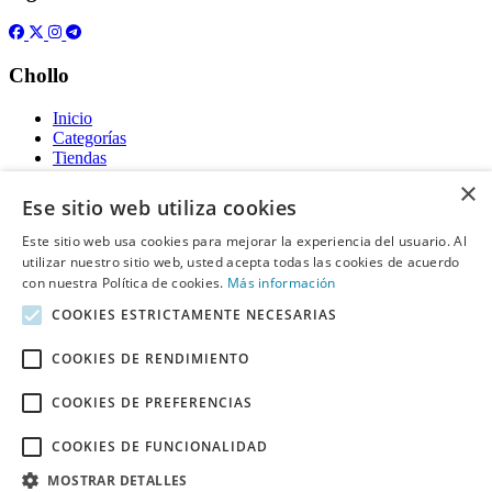
Chollo
Inicio
Categorías
Tiendas
Gratis
×
Ese sitio web utiliza cookies
Acerca de
Este sitio web usa cookies para mejorar la experiencia del usuario. Al
utilizar nuestro sitio web, usted acepta todas las cookies de acuerdo
Sobre nosotros
Contacto
con nuestra Política de cookies.
Más información
Reglas de publicación
COOKIES ESTRICTAMENTE NECESARIAS
Información legal
COOKIES DE RENDIMIENTO
Privacidad
COOKIES DE PREFERENCIAS
Declaración de cookies
Términos y condiciones
Descargo de Responsabilidad
COOKIES DE FUNCIONALIDAD
Aviso y eliminación
MOSTRAR DETALLES