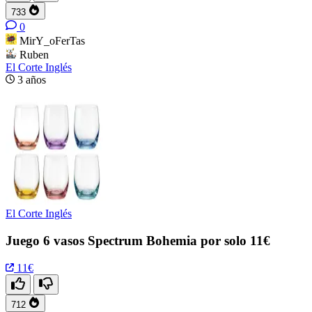
733
0
MirY_oFerTas
Ruben
El Corte Inglés
3 años
El Corte Inglés
Juego 6 vasos Spectrum Bohemia por solo 11€
11€
712