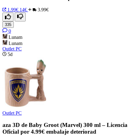
1.99€
14€
3.99€
335
0
Lunam
Lunam
Outlet PC
5d
Outlet PC
aza 3D de Baby Groot (Marvel) 300 ml – Licencia
Oficial por 4.99€ embalaje deteriorad