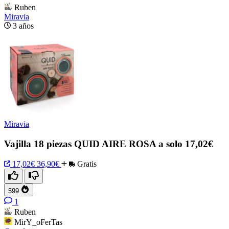
Ruben
Miravia
3 años
Miravia
Vajilla 18 piezas QUID AIRE ROSA a solo 17,02€
17,02€
36,90€
Gratis
599
1
Ruben
MirY_oFerTas