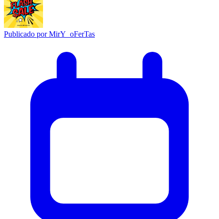
Publicado por
MirY_oFerTas