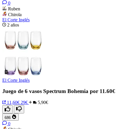
0
Ruben
Chirola
El Corte Inglés
2 años
El Corte Inglés
Juego de 6 vasos Spectrum Bohemia por 11.60€
11,60€
29€
5,90€
686
0