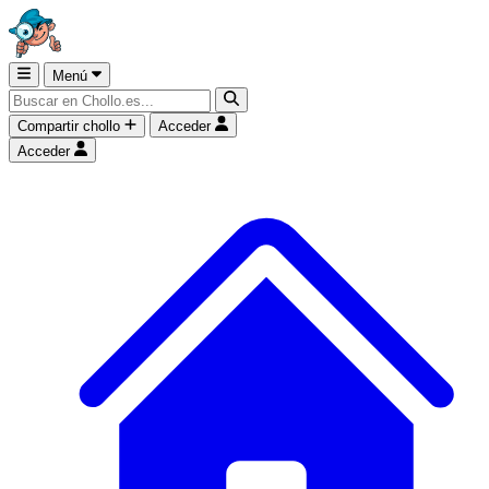
Menú
Compartir chollo
Acceder
Acceder