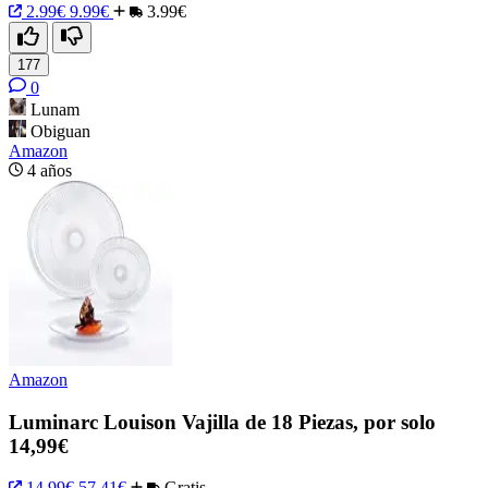
2.99€
9.99€
3.99€
177
0
Lunam
Obiguan
Amazon
4 años
Amazon
Luminarc Louison Vajilla de 18 Piezas, por solo
14,99€
14,99€
57,41€
Gratis