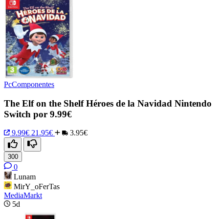
PcComponentes
The Elf on the Shelf Héroes de la Navidad Nintendo
Switch por 9.99€
9.99€
21.95€
3.95€
300
0
Lunam
MirY_oFerTas
MediaMarkt
5d