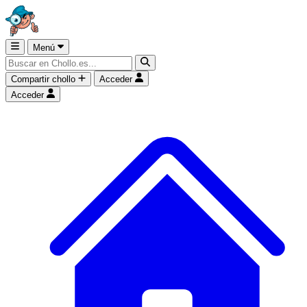
Menú
Compartir chollo
Acceder
Acceder