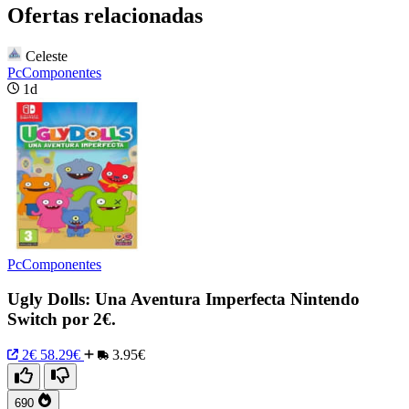
Ofertas relacionadas
Celeste
PcComponentes
1d
PcComponentes
Ugly Dolls: Una Aventura Imperfecta Nintendo
Switch por 2€.
2€
58.29€
3.95€
690