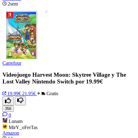
2sem
Carrefour
Videojuego Harvest Moon: Skytree Village y The
Lost Valley Nintendo Switch por 19.99€
19.99€
21.95€
Gratis
356
0
Lunam
MirY_oFerTas
Amazon