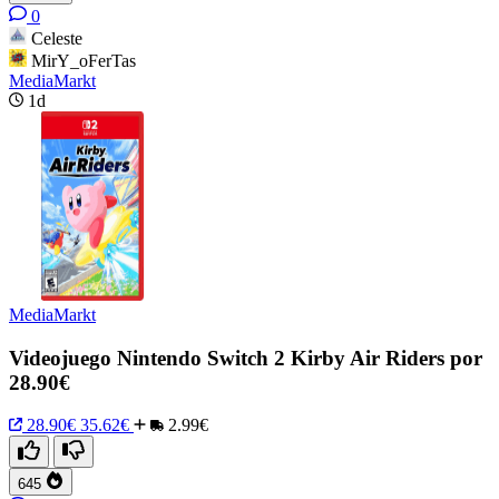
0
Celeste
MirY_oFerTas
MediaMarkt
1d
MediaMarkt
Videojuego Nintendo Switch 2 Kirby Air Riders por
28.90€
28.90€
35.62€
2.99€
645