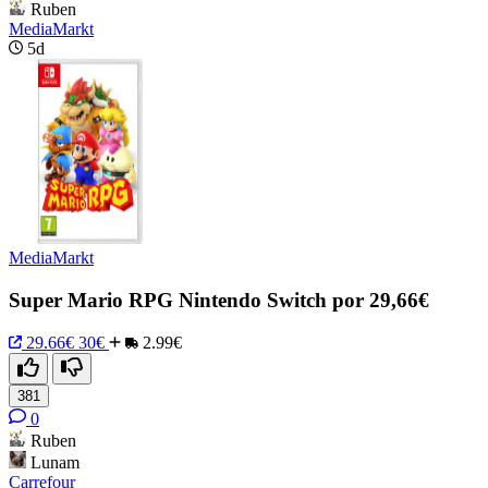
Ruben
MediaMarkt
5d
MediaMarkt
Super Mario RPG Nintendo Switch por 29,66€
29.66€
30€
2.99€
381
0
Ruben
Lunam
Carrefour