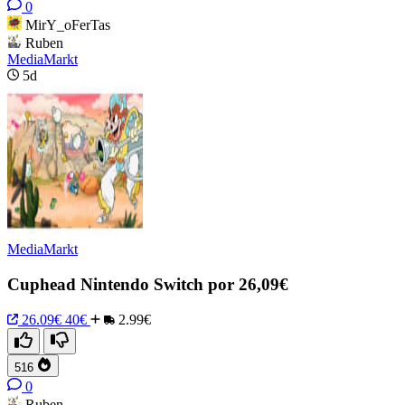
0
MirY_oFerTas
Ruben
MediaMarkt
5d
MediaMarkt
Cuphead Nintendo Switch por 26,09€
26.09€
40€
2.99€
516
0
Ruben