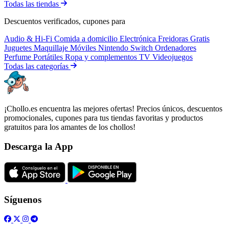
Todas las tiendas
Descuentos verificados, cupones para
Audio & Hi-Fi
Comida a domicilio
Electrónica
Freidoras
Gratis
Juguetes
Maquillaje
Móviles
Nintendo Switch
Ordenadores
Perfume
Portátiles
Ropa y complementos
TV
Videojuegos
Todas las categorías
¡Chollo.es encuentra las mejores ofertas! Precios únicos, descuentos
promocionales, cupones para tus tiendas favoritas y productos
gratuitos para los amantes de los chollos!
Descarga la App
Síguenos