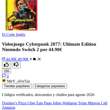
El Corte Inglés
Videojuego Cyberpunk 2077: Ultimate Edition
Nintendo Switch 2 por 44.90€
44.90€
49.90€
3€
226
0
MirY_oFerTas
Tiendas populares
Categorías populares
Códigos verificados, descuentos y chollos para agosto 2026
Domino’s Pizza
Uber Eats
Papa Johns
Wallapop
Temu
Miravia
Lidl
Amazon