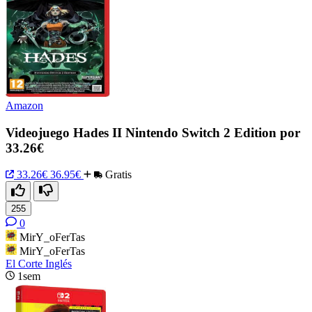
Amazon
Videojuego Hades II Nintendo Switch 2 Edition por
33.26€
33.26€
36.95€
Gratis
255
0
MirY_oFerTas
MirY_oFerTas
El Corte Inglés
1sem