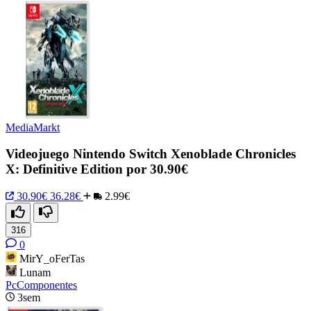
MediaMarkt
Videojuego Nintendo Switch Xenoblade Chronicles
X: Definitive Edition por 30.90€
30.90€
36.28€
2.99€
316
0
MirY_oFerTas
Lunam
PcComponentes
3sem