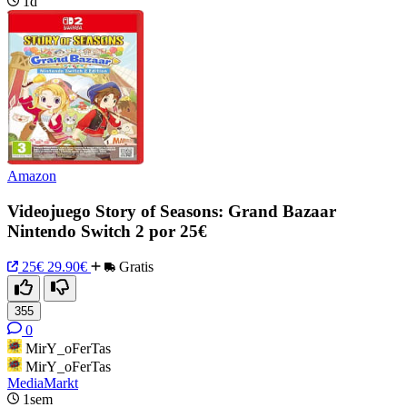
1d
Amazon
Videojuego Story of Seasons: Grand Bazaar
Nintendo Switch 2 por 25€
25€
29.90€
Gratis
355
0
MirY_oFerTas
MirY_oFerTas
MediaMarkt
1sem