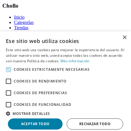
Chollo
Inicio
Categorías
Tiendas
Gratis
×
Ese sitio web utiliza cookies
Acerca de
Este sitio web usa cookies para mejorar la experiencia del usuario. Al
utilizar nuestro sitio web, usted acepta todas las cookies de acuerdo
Sobre nosotros
Contacto
con nuestra Política de cookies.
Más información
Reglas de publicación
COOKIES ESTRICTAMENTE NECESARIAS
Información legal
COOKIES DE RENDIMIENTO
Privacidad
COOKIES DE PREFERENCIAS
Declaración de cookies
Términos y condiciones
Descargo de Responsabilidad
COOKIES DE FUNCIONALIDAD
Aviso y eliminación
MOSTRAR DETALLES
Derechos de autor ©
Chollo
2026. Todos los derechos quedan
ACEPTAR TODO
RECHAZAR TODO
reservados.