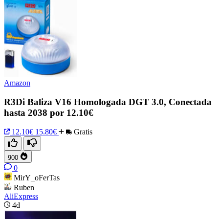
Amazon
R3Di Baliza V16 Homologada DGT 3.0, Conectada
hasta 2038 por 12.10€
12.10€
15.80€
Gratis
900
0
MirY_oFerTas
Ruben
AliExpress
4d