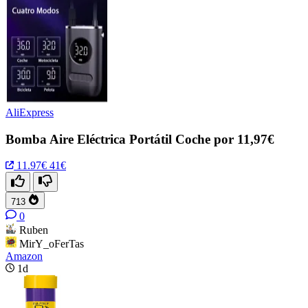
AliExpress
Bomba Aire Eléctrica Portátil Coche por 11,97€
11.97€
41€
713
0
Ruben
MirY_oFerTas
Amazon
1d