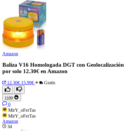
Amazon
Baliza V16 Homologada DGT con Geolocalización
por solo 12.30€ en Amazon
12.30€
15.99€
Gratis
1100
0
MirY_oFerTas
MirY_oFerTas
Amazon
3d