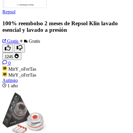
Repsol
100% reembolso 2 meses de Repsol Klin lavado
esencial y lavado a presión
Gratis
Gratis
1245
0
MirY_oFerTas
MirY_oFerTas
Autingo
1 año