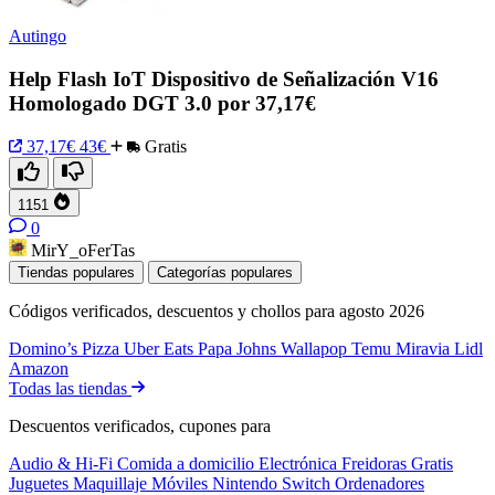
Autingo
Help Flash IoT Dispositivo de Señalización V16
Homologado DGT 3.0 por 37,17€
37,17€
43€
Gratis
1151
0
MirY_oFerTas
Tiendas populares
Categorías populares
Códigos verificados, descuentos y chollos para agosto 2026
Domino’s Pizza
Uber Eats
Papa Johns
Wallapop
Temu
Miravia
Lidl
Amazon
Todas las tiendas
Descuentos verificados, cupones para
Audio & Hi-Fi
Comida a domicilio
Electrónica
Freidoras
Gratis
Juguetes
Maquillaje
Móviles
Nintendo Switch
Ordenadores