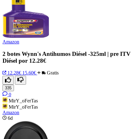
Amazon
2 botes Wynn's Antihumos Diésel -325ml | pre ITV
Diésel por 12.28€
12.28€
15.60€
Gratis
335
0
MirY_oFerTas
MirY_oFerTas
Amazon
6d