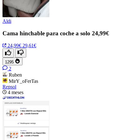
Aldi
Cama hinchable para coche a solo 24,99€
24,99€
29,61€
1295
2
Ruben
MirY_oFerTas
Repsol
4 meses