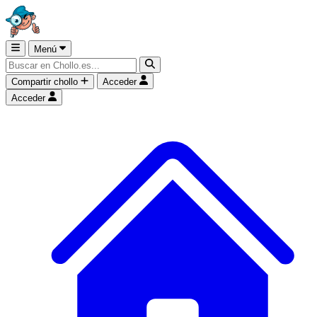
Menú
Compartir chollo
Acceder
Acceder