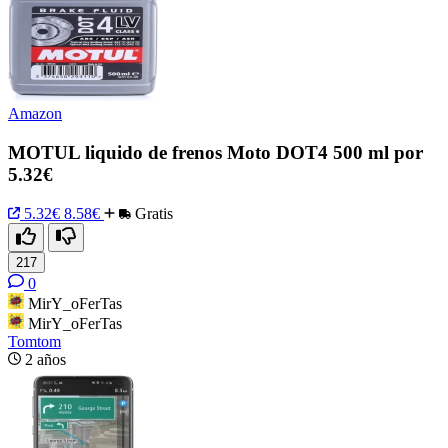
Amazon
MOTUL liquido de frenos Moto DOT4 500 ml por
5.32€
5.32€
8.58€
Gratis
217
0
MirY_oFerTas
MirY_oFerTas
Tomtom
2 años