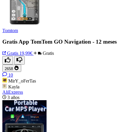
Tomtom
Gratis App TomTom GO Navigation - 12 meses
Gratis
19,99€
Gratis
2658
10
MirY_oFerTas
Kayla
AliExpress
3 años