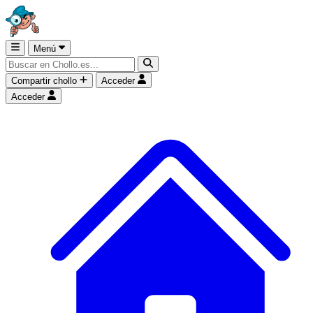
Menú
Compartir chollo
Acceder
Acceder