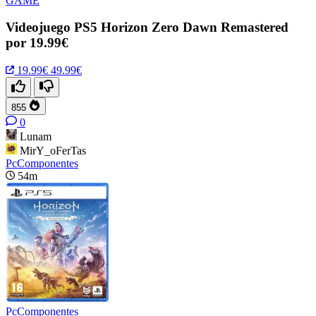
GAME
Videojuego PS5 Horizon Zero Dawn Remastered
por 19.99€
19.99€
49.99€
855
0
Lunam
MirY_oFerTas
PcComponentes
54m
PcComponentes