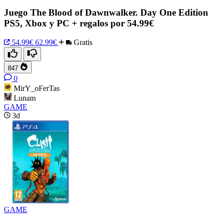
Juego The Blood of Dawnwalker. Day One Edition
PS5, Xbox y PC + regalos por 54.99€
54.99€
62.99€
Gratis
847
0
MirY_oFerTas
Lunam
GAME
3d
GAME