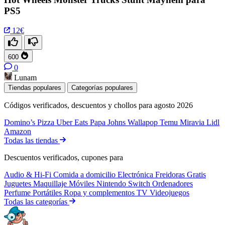
PS5
12€
600
0
Lunam
Tiendas populares
Categorías populares
Códigos verificados, descuentos y chollos para agosto 2026
Domino’s Pizza
Uber Eats
Papa Johns
Wallapop
Temu
Miravia
Lidl
Amazon
Todas las tiendas
Descuentos verificados, cupones para
Audio & Hi-Fi
Comida a domicilio
Electrónica
Freidoras
Gratis
Juguetes
Maquillaje
Móviles
Nintendo Switch
Ordenadores
Perfume
Portátiles
Ropa y complementos
TV
Videojuegos
Todas las categorías