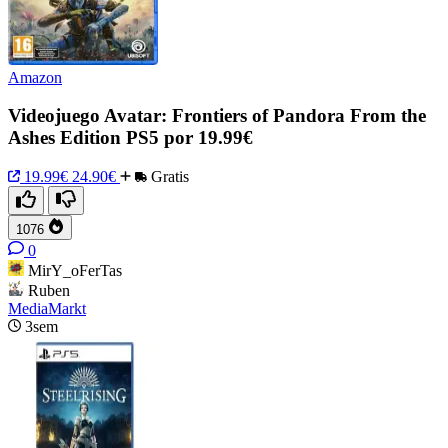
Amazon
Videojuego Avatar: Frontiers of Pandora From the
Ashes Edition PS5 por 19.99€
19.99€
24.90€
Gratis
1076
0
MirY_oFerTas
Ruben
MediaMarkt
3sem