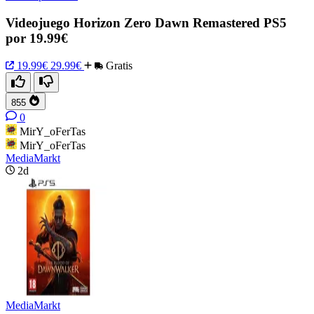
Videojuego Horizon Zero Dawn Remastered PS5
por 19.99€
19.99€
29.99€
Gratis
855
0
MirY_oFerTas
MirY_oFerTas
MediaMarkt
2d
MediaMarkt