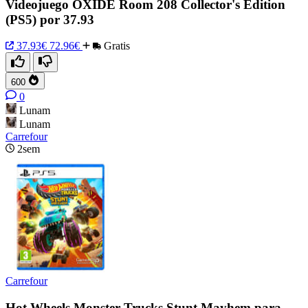
Videojuego OXIDE Room 208 Collector's Edition
(PS5) por 37.93
37.93€
72.96€
Gratis
600
0
Lunam
Lunam
Carrefour
2sem
Carrefour
Hot Wheels Monster Trucks Stunt Mayhem para