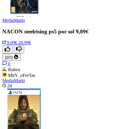
MediaMarkt
NACON steelrising ps5 por sol 9,09€
9.09€
26.99€
1073
0
Ruben
MirY_oFerTas
MediaMarkt
2d