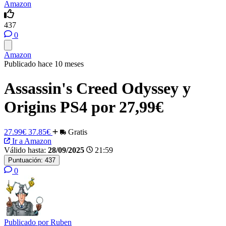
Amazon
437
0
Amazon
Publicado hace 10 meses
Assassin's Creed Odyssey y
Origins PS4 por 27,99€
27.99€
37.85€
Gratis
Ir a Amazon
Válido hasta:
28/09/2025
21:59
Puntuación:
437
0
Publicado por
Ruben