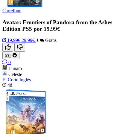
Carrefour
Avatar: Frontiers of Pandora from the Ashes
Edition PS5 por 19.99€
19.99€
29.99€
Gratis
931
0
Lunam
Celeste
El Corte Inglés
4d