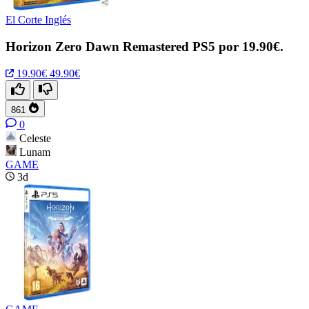
El Corte Inglés
Horizon Zero Dawn Remastered PS5 por 19.90€.
19.90€
49.90€
861
0
Celeste
Lunam
GAME
3d