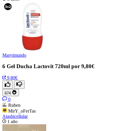
Marvimundo
6 Gel Ducha Lactovit 720ml por 9,80€
9,80€
674
0
Ruben
MirY_oFerTas
Atashicellular
1 año