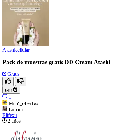
Atashicellular
Pack de muestras gratis DD Cream Atashi
Gratis
648
1
MirY_oFerTas
Lunam
Elifexir
2 años