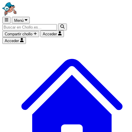
Menú
Compartir chollo
Acceder
Acceder