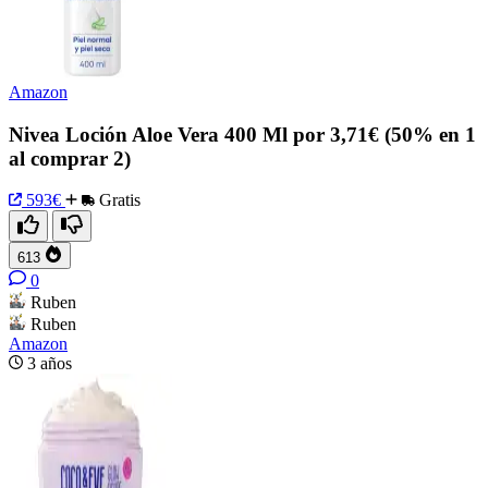
Amazon
Nivea Loción Aloe Vera 400 Ml por 3,71€ (50% en 1
al comprar 2)
593€
Gratis
613
0
Ruben
Ruben
Amazon
3 años