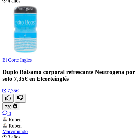
4 años
El Corte Inglés
Duplo Bálsamo corporal refrescante Neutrogena por
solo 7,35€ en Elcorteinglés
7,35€
730
0
Ruben
Ruben
Marvimundo
3 años