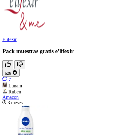
Elifexir
Pack muestras gratis e’lifexir
629
7
Lunam
Ruben
Amazon
3 meses