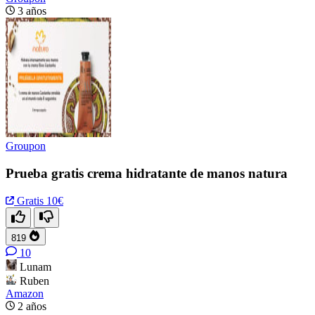
3 años
Groupon
Prueba gratis crema hidratante de manos natura
Gratis
10€
819
10
Lunam
Ruben
Amazon
2 años