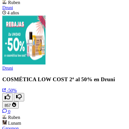
Ruben
Druni
4 años
Druni
COSMÉTICA LOW COST 2ª al 50% en Druni
-50%
857
0
Ruben
Lunam
Groupon