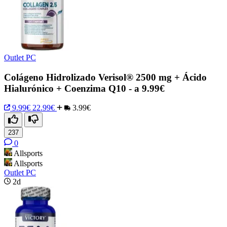
Outlet PC
Colágeno Hidrolizado Verisol® 2500 mg + Ácido
Hialurónico + Coenzima Q10 - a 9.99€
9.99€
22.99€
3.99€
237
0
Allsports
Allsports
Outlet PC
2d