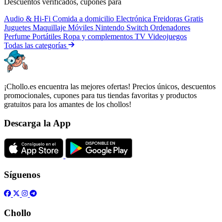
Descuentos verificados, cupones para
Audio & Hi-Fi
Comida a domicilio
Electrónica
Freidoras
Gratis
Juguetes
Maquillaje
Móviles
Nintendo Switch
Ordenadores
Perfume
Portátiles
Ropa y complementos
TV
Videojuegos
Todas las categorías
¡Chollo.es encuentra las mejores ofertas! Precios únicos, descuentos
promocionales, cupones para tus tiendas favoritas y productos
gratuitos para los amantes de los chollos!
Descarga la App
Síguenos
Chollo