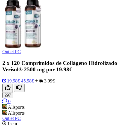
Outlet PC
2 x 120 Comprimidos de Collágeno Hidrolizado
Verisol® 2500 mg por 19.98€
19.98€
45.98€
3.99€
297
0
Allsports
Allsports
Outlet PC
1sem