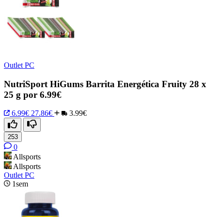
Outlet PC
NutriSport HiGums Barrita Energética Fruity 28 x
25 g por 6.99€
6.99€
27.86€
3.99€
253
0
Allsports
Allsports
Outlet PC
1sem