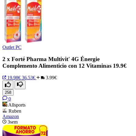
Outlet PC
2 x Forté Pharma Multivit' 4G Énergie
Complemento Alimenticio con 12 Vitaminas 19.9€
19.98€
36.53€
3.99€
258
0
Allsports
Ruben
Amazon
3sem