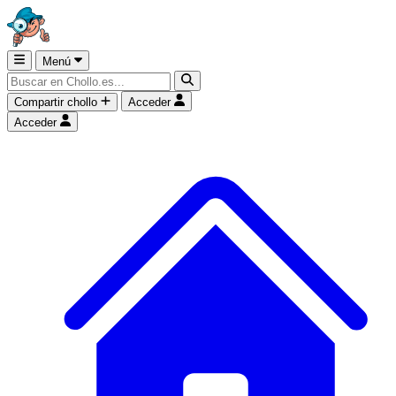
Menú
Compartir chollo
Acceder
Acceder