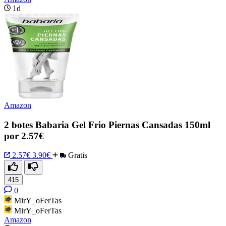
1d
Amazon
2 botes Babaria Gel Frio Piernas Cansadas 150ml
por 2.57€
2.57€
3.90€
Gratis
415
0
MirY_oFerTas
MirY_oFerTas
Amazon