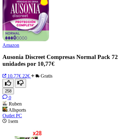
Amazon
Ausonia Discreet Compresas Normal Pack 72
unidades por 10,77€
10.77€
22€
Gratis
258
0
Ruben
Allsports
Outlet PC
1sem