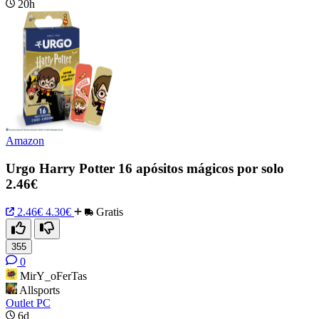
20h
Amazon
Urgo Harry Potter 16 apósitos mágicos por solo
2.46€
2.46€
4.30€
Gratis
355
0
MirY_oFerTas
Allsports
Outlet PC
6d