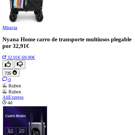
Miravia
Nyana Home carro de transporte multiusos plegable
por 32,91€
32.91€
69.90€
735
0
Ruben
Ruben
AliExpress
4d