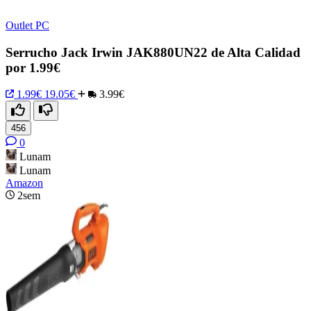
Outlet PC
Serrucho Jack Irwin JAK880UN22 de Alta Calidad
por 1.99€
1.99€
19.05€
3.99€
456
0
Lunam
Lunam
Amazon
2sem