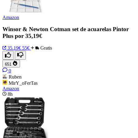
Amazon
Winsor & Newton Cotman set de acuarelas Pintor
Plus por 35,19€
35.19€
55€
Gratis
651
0
Ruben
MirY_oFerTas
Amazon
8h