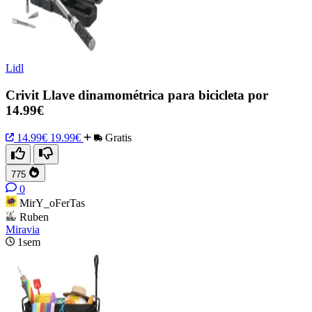
Lidl
Crivit Llave dinamométrica para bicicleta por
14.99€
14.99€
19.99€
Gratis
775
0
MirY_oFerTas
Ruben
Miravia
1sem