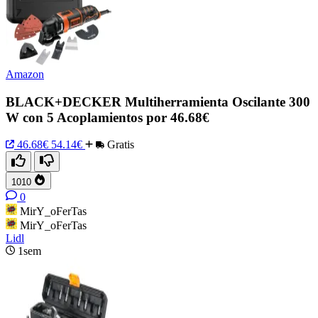
Amazon
BLACK+DECKER Multiherramienta Oscilante 300
W con 5 Acoplamientos por 46.68€
46.68€
54.14€
Gratis
1010
0
MirY_oFerTas
MirY_oFerTas
Lidl
1sem