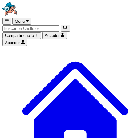
Menú
Compartir chollo
Acceder
Acceder