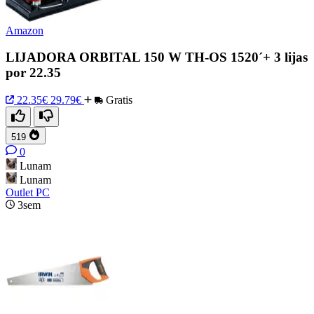
Amazon
LIJADORA ORBITAL 150 W TH-OS 1520´+ 3 lijas
por 22.35
22.35€
29.79€
Gratis
519
0
Lunam
Lunam
Outlet PC
3sem