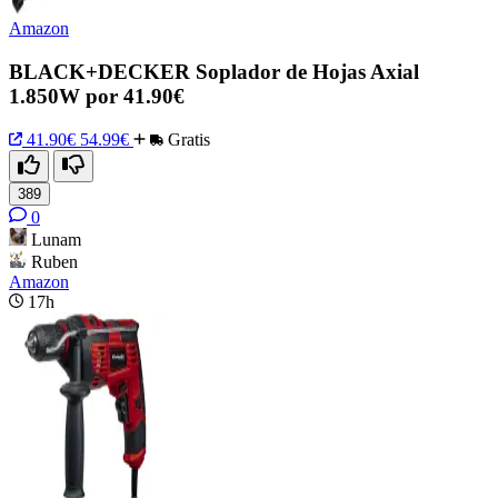
Amazon
BLACK+DECKER Soplador de Hojas Axial
1.850W por 41.90€
41.90€
54.99€
Gratis
389
0
Lunam
Ruben
Amazon
17h