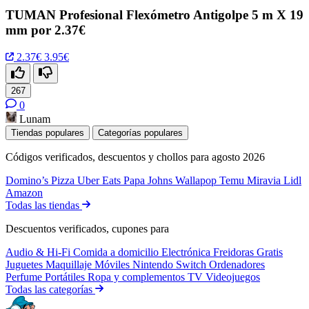
TUMAN Profesional Flexómetro Antigolpe 5 m X 19
mm por 2.37€
2.37€
3.95€
267
0
Lunam
Tiendas populares
Categorías populares
Códigos verificados, descuentos y chollos para agosto 2026
Domino’s Pizza
Uber Eats
Papa Johns
Wallapop
Temu
Miravia
Lidl
Amazon
Todas las tiendas
Descuentos verificados, cupones para
Audio & Hi-Fi
Comida a domicilio
Electrónica
Freidoras
Gratis
Juguetes
Maquillaje
Móviles
Nintendo Switch
Ordenadores
Perfume
Portátiles
Ropa y complementos
TV
Videojuegos
Todas las categorías