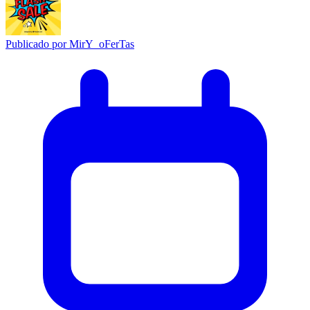
Publicado por
MirY_oFerTas