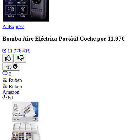
AliExpress
Bomba Aire Eléctrica Portátil Coche por 11,97€
11.97€
41€
713
0
Ruben
Ruben
Amazon
6d