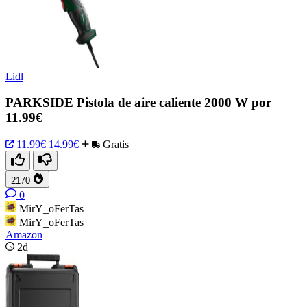
Lidl
PARKSIDE Pistola de aire caliente 2000 W por
11.99€
11.99€
14.99€
Gratis
2170
0
MirY_oFerTas
MirY_oFerTas
Amazon
2d