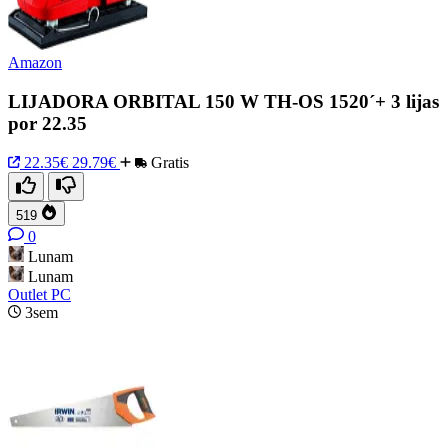
Amazon
LIJADORA ORBITAL 150 W TH-OS 1520´+ 3 lijas
por 22.35
22.35€
29.79€
Gratis
519
0
Lunam
Lunam
Outlet PC
3sem