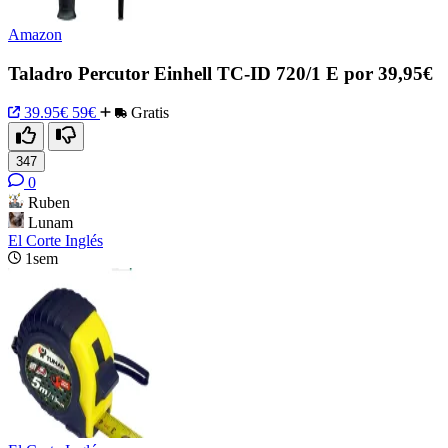
Amazon
Taladro Percutor Einhell TC-ID 720/1 E por 39,95€
39.95€
59€
Gratis
347
0
Ruben
Lunam
El Corte Inglés
1sem