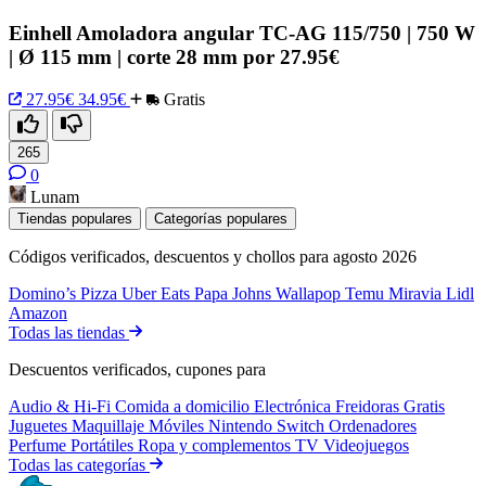
Einhell Amoladora angular TC-AG 115/750 | 750 W
| Ø 115 mm | corte 28 mm por 27.95€
27.95€
34.95€
Gratis
265
0
Lunam
Tiendas populares
Categorías populares
Códigos verificados, descuentos y chollos para agosto 2026
Domino’s Pizza
Uber Eats
Papa Johns
Wallapop
Temu
Miravia
Lidl
Amazon
Todas las tiendas
Descuentos verificados, cupones para
Audio & Hi-Fi
Comida a domicilio
Electrónica
Freidoras
Gratis
Juguetes
Maquillaje
Móviles
Nintendo Switch
Ordenadores
Perfume
Portátiles
Ropa y complementos
TV
Videojuegos
Todas las categorías