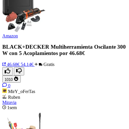
Amazon
BLACK+DECKER Multiherramienta Oscilante 300
W con 5 Acoplamientos por 46.68€
46.68€
54.14€
Gratis
1010
0
MirY_oFerTas
Ruben
Miravia
1sem