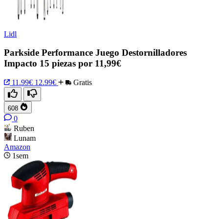
Lidl
Parkside Performance Juego Destornilladores
Impacto 15 piezas por 11,99€
11.99€
12.99€
Gratis
608
0
Ruben
Lunam
Amazon
1sem