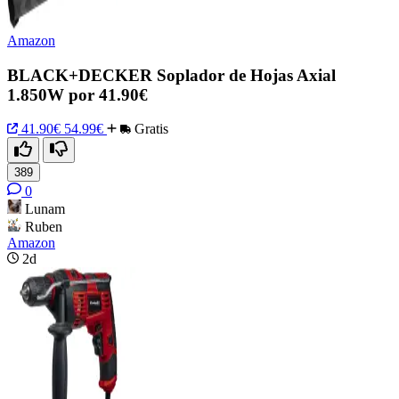
Amazon
BLACK+DECKER Soplador de Hojas Axial
1.850W por 41.90€
41.90€
54.99€
Gratis
389
0
Lunam
Ruben
Amazon
2d