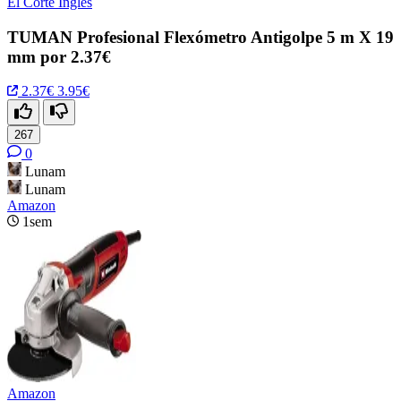
El Corte Inglés
TUMAN Profesional Flexómetro Antigolpe 5 m X 19
mm por 2.37€
2.37€
3.95€
267
0
Lunam
Lunam
Amazon
1sem
Amazon