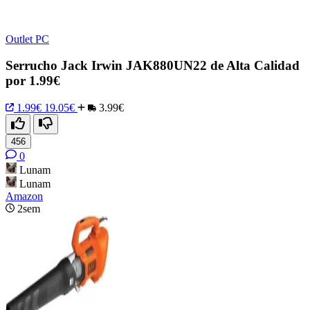
Outlet PC
Serrucho Jack Irwin JAK880UN22 de Alta Calidad
por 1.99€
1.99€
19.05€
3.99€
456
0
Lunam
Lunam
Amazon
2sem