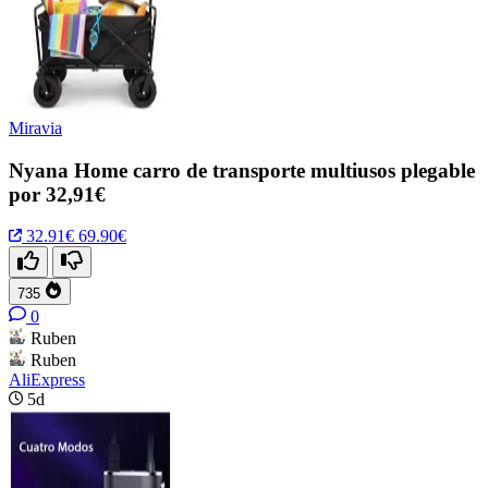
Miravia
Nyana Home carro de transporte multiusos plegable
por 32,91€
32.91€
69.90€
735
0
Ruben
Ruben
AliExpress
5d