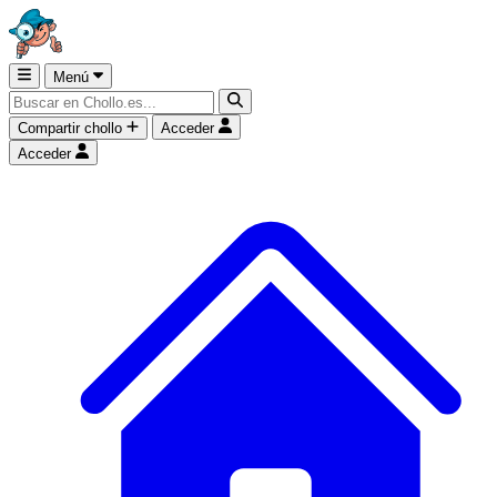
Menú
Compartir chollo
Acceder
Acceder