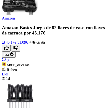
Amazon
Amazon Basics Juego de 82 llaves de vaso con llaves
de carraca por 45.17€
45.17€
51.09€
Gratis
614
0
MirY_oFerTas
Ruben
Lidl
1d