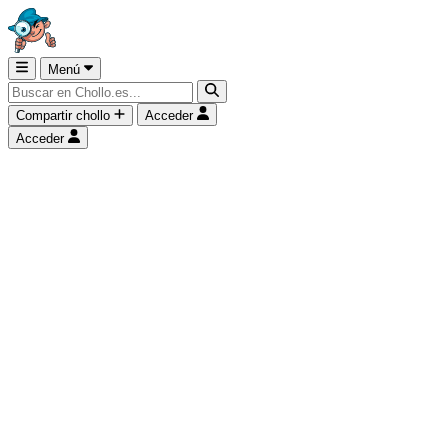
Menú
Compartir chollo
Acceder
Acceder