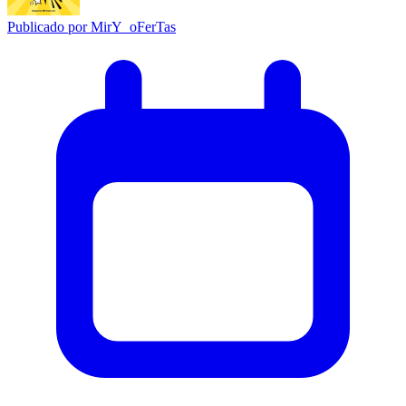
Publicado por
MirY_oFerTas