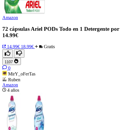
Amazon
72 cápsulas Ariel PODs Todo en 1 Detergente por
14.99€
14.99€
18.99€
Gratis
1107
0
MirY_oFerTas
Ruben
Amazon
4 años