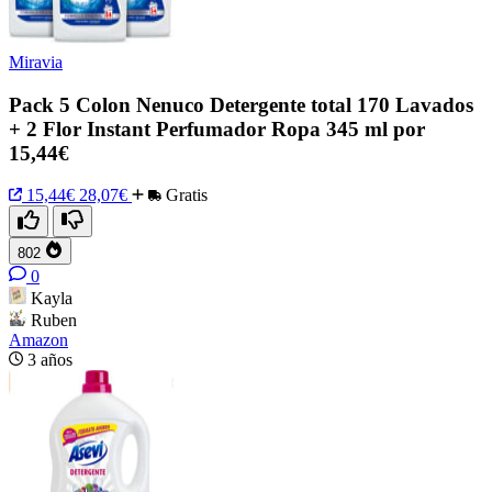
Miravia
Pack 5 Colon Nenuco Detergente total 170 Lavados
+ 2 Flor Instant Perfumador Ropa 345 ml por
15,44€
15,44€
28,07€
Gratis
802
0
Kayla
Ruben
Amazon
3 años