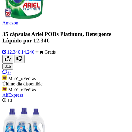
Amazon
35 cápsulas Ariel PODs Platinum, Detergente
Líquido por 12.34€
12.34€
14.24€
Gratis
315
0
MirY_oFerTas
Último día disponible
MirY_oFerTas
AliExpress
1d