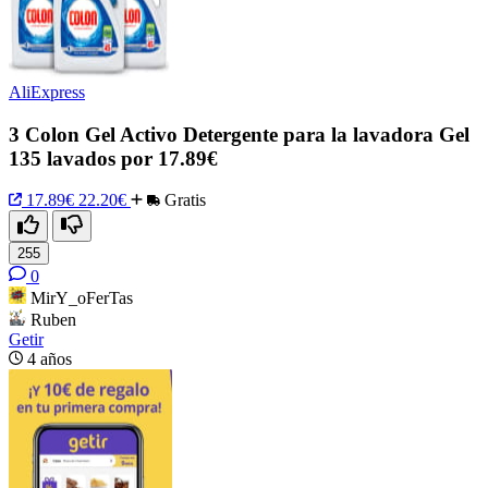
AliExpress
3 Colon Gel Activo Detergente para la lavadora Gel
135 lavados por 17.89€
17.89€
22.20€
Gratis
255
0
MirY_oFerTas
Ruben
Getir
4 años