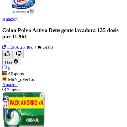
Amazon
Colon Polvo Activo Detergente lavadora 135 dosis
por 11.96€
11.96€
20.48€
Gratis
1122
0
Allsports
MirY_oFerTas
Amazon
2 meses