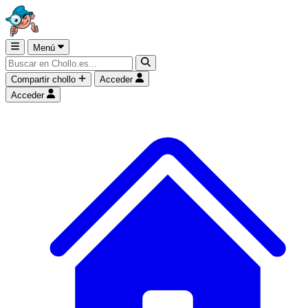
Menú
Compartir chollo
Acceder
Acceder