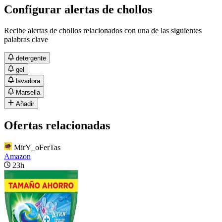
Configurar alertas de chollos
Recibe alertas de chollos relacionados con una de las siguientes
palabras clave
detergente
gel
lavadora
Marsella
Añadir
Ofertas relacionadas
MirY_oFerTas
Amazon
23h