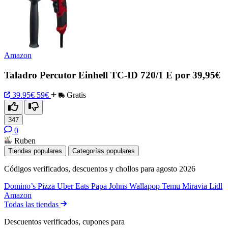
Amazon
Taladro Percutor Einhell TC-ID 720/1 E por 39,95€
39.95€
59€
Gratis
347
0
Ruben
Tiendas populares
Categorías populares
Códigos verificados, descuentos y chollos para agosto 2026
Domino’s Pizza
Uber Eats
Papa Johns
Wallapop
Temu
Miravia
Lidl
Amazon
Todas las tiendas
Descuentos verificados, cupones para