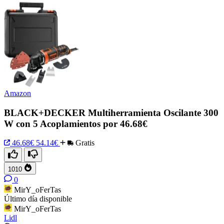
Amazon
BLACK+DECKER Multiherramienta Oscilante 300
W con 5 Acoplamientos por 46.68€
46.68€
54.14€
Gratis
1010
0
MirY_oFerTas
Último día disponible
MirY_oFerTas
Lidl