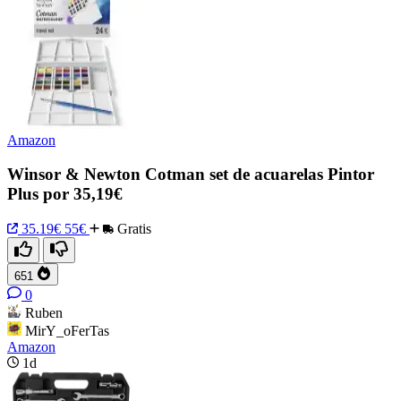
Amazon
Winsor & Newton Cotman set de acuarelas Pintor
Plus por 35,19€
35.19€
55€
Gratis
651
0
Ruben
MirY_oFerTas
Amazon
1d