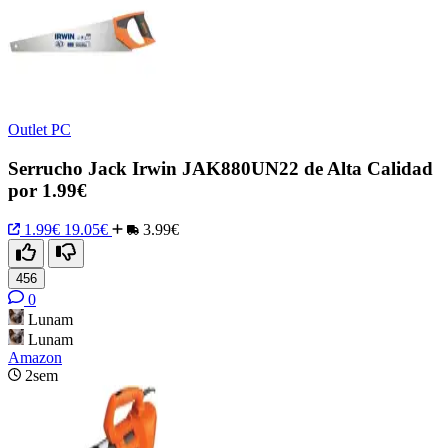
Outlet PC
Serrucho Jack Irwin JAK880UN22 de Alta Calidad
por 1.99€
1.99€
19.05€
3.99€
456
0
Lunam
Lunam
Amazon
2sem