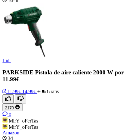
1sem
Lidl
PARKSIDE Pistola de aire caliente 2000 W por
11.99€
11.99€
14.99€
Gratis
2170
0
MirY_oFerTas
MirY_oFerTas
Amazon
3d