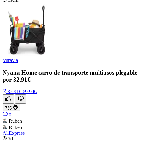
Miravia
Nyana Home carro de transporte multiusos plegable
por 32,91€
32.91€
69.90€
735
0
Ruben
Ruben
AliExpress
5d