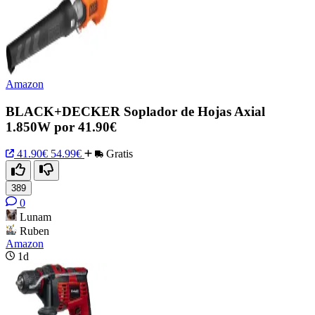
Amazon
BLACK+DECKER Soplador de Hojas Axial
1.850W por 41.90€
41.90€
54.99€
Gratis
389
0
Lunam
Ruben
Amazon
1d