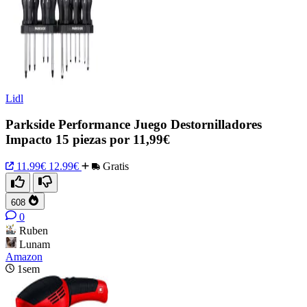
Lidl
Parkside Performance Juego Destornilladores
Impacto 15 piezas por 11,99€
11.99€
12.99€
Gratis
608
0
Ruben
Lunam
Amazon
1sem