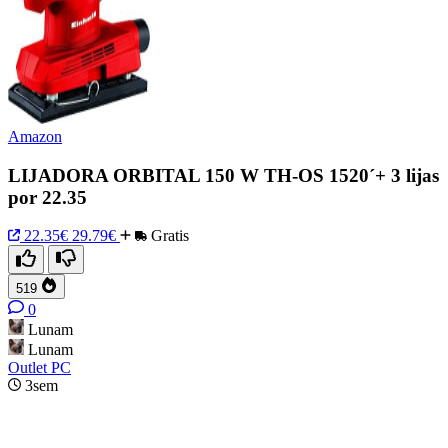
Amazon
LIJADORA ORBITAL 150 W TH-OS 1520´+ 3 lijas
por 22.35
22.35€
29.79€
Gratis
519
0
Lunam
Lunam
Outlet PC
3sem