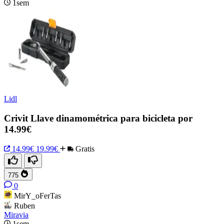
1sem
Lidl
Crivit Llave dinamométrica para bicicleta por
14.99€
14.99€
19.99€
Gratis
775
0
MirY_oFerTas
Ruben
Miravia
1sem