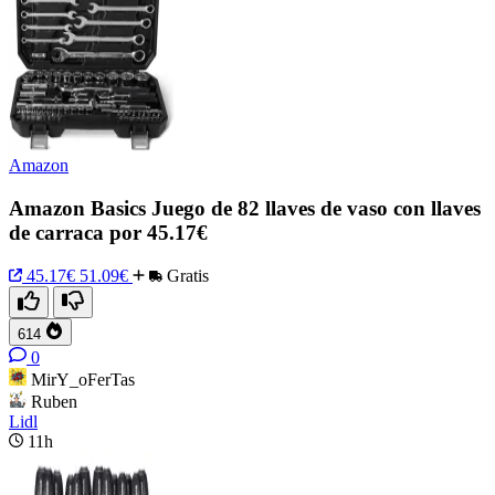
Amazon
Amazon Basics Juego de 82 llaves de vaso con llaves
de carraca por 45.17€
45.17€
51.09€
Gratis
614
0
MirY_oFerTas
Ruben
Lidl
11h