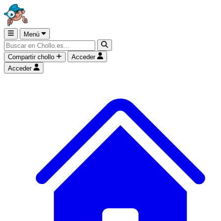
Menú
Compartir chollo
Acceder
Acceder