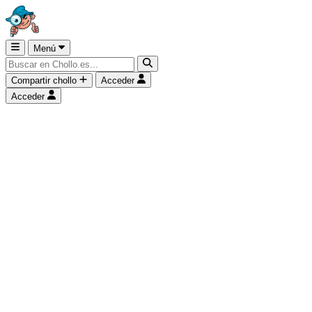
Menú
Compartir chollo
Acceder
Acceder