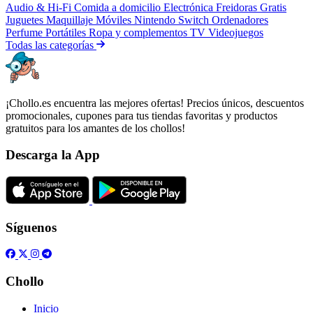
Audio & Hi-Fi
Comida a domicilio
Electrónica
Freidoras
Gratis
Juguetes
Maquillaje
Móviles
Nintendo Switch
Ordenadores
Perfume
Portátiles
Ropa y complementos
TV
Videojuegos
Todas las categorías
¡Chollo.es encuentra las mejores ofertas! Precios únicos, descuentos
promocionales, cupones para tus tiendas favoritas y productos
gratuitos para los amantes de los chollos!
Descarga la App
Síguenos
Chollo
Inicio