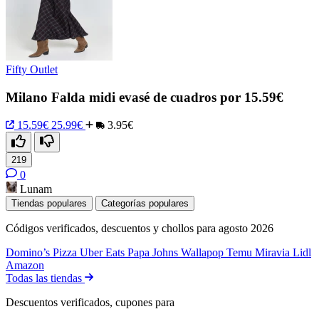
Fifty Outlet
Milano Falda midi evasé de cuadros por 15.59€
15.59€
25.99€
3.95€
219
0
Lunam
Tiendas populares
Categorías populares
Códigos verificados, descuentos y chollos para agosto 2026
Domino’s Pizza
Uber Eats
Papa Johns
Wallapop
Temu
Miravia
Lidl
Amazon
Todas las tiendas
Descuentos verificados, cupones para