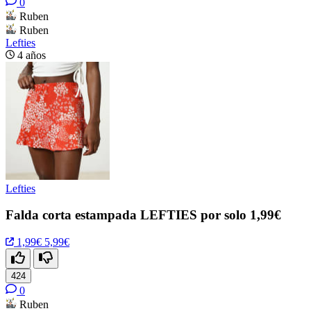
0
Ruben
Ruben
Lefties
4 años
Lefties
Falda corta estampada LEFTIES por solo 1,99€
1,99€
5,99€
424
0
Ruben