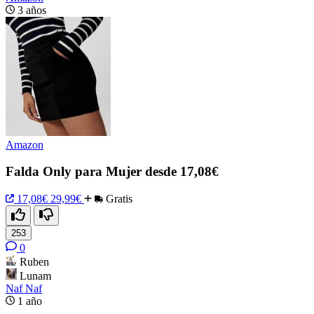
3 años
Amazon
Falda Only para Mujer desde 17,08€
17,08€
29,99€
Gratis
253
0
Ruben
Lunam
Naf Naf
1 año