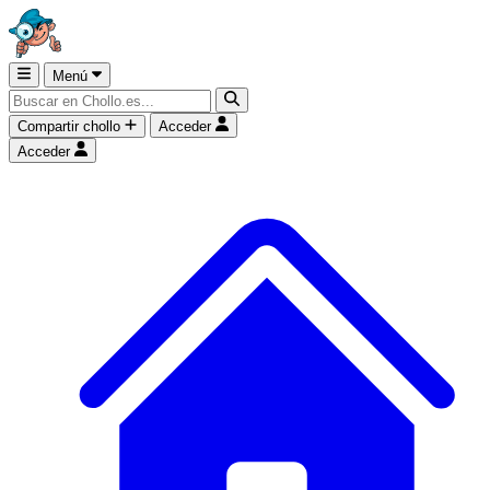
Menú
Compartir chollo
Acceder
Acceder