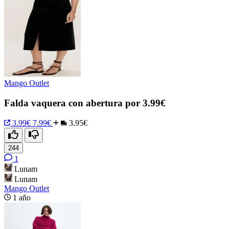
Mango Outlet
Falda vaquera con abertura por 3.99€
3.99€
7.99€
3.95€
244
1
Lunam
Lunam
Mango Outlet
1 año