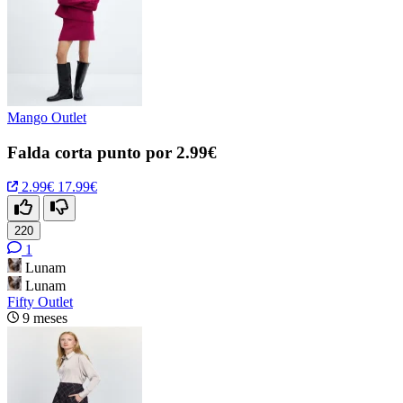
Mango Outlet
Falda corta punto por 2.99€
2.99€
17.99€
220
1
Lunam
Lunam
Fifty Outlet
9 meses