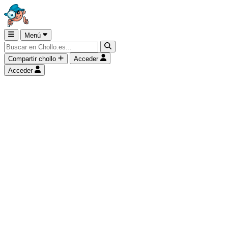
Menú
Compartir chollo
Acceder
Acceder