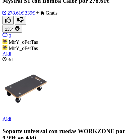
Mystral S1 con Bomba Calor por 278.61€
278.61€
339€
Gratis
1354
0
MirY_oFerTas
MirY_oFerTas
Aldi
3d
Aldi
Soporte universal con ruedas WORKZONE por
9,99€ en Aldi