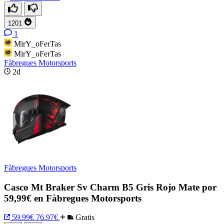
1201
1
MirY_oFerTas
MirY_oFerTas
Fàbregues Motorsports
2d
Fàbregues Motorsports
Casco Mt Braker Sv Charm B5 Gris Rojo Mate por
59,99€ en Fàbregues Motorsports
59.99€
76.97€
Gratis