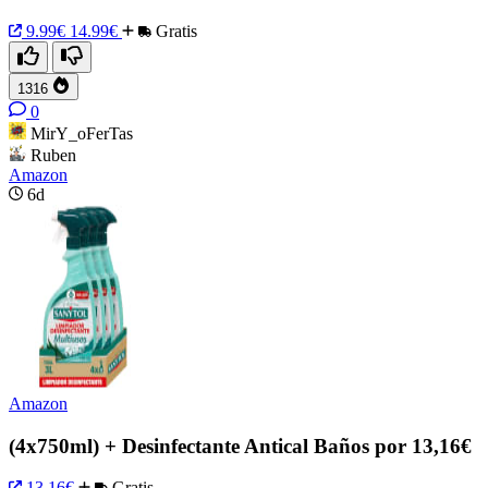
9.99€
14.99€
Gratis
1316
0
MirY_oFerTas
Ruben
Amazon
6d
Amazon
(4x750ml) + Desinfectante Antical Baños por 13,16€
13.16€
Gratis