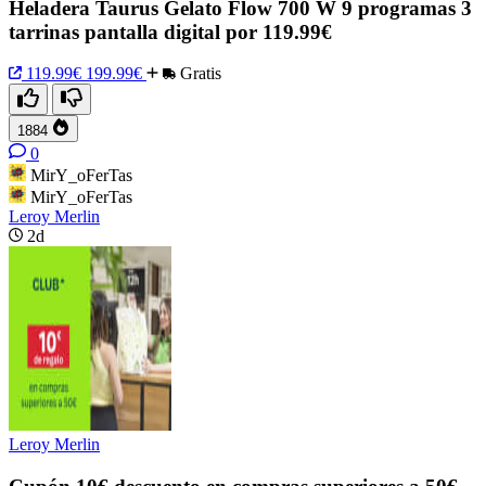
Heladera Taurus Gelato Flow 700 W 9 programas 3
tarrinas pantalla digital por 119.99€
119.99€
199.99€
Gratis
1884
0
MirY_oFerTas
MirY_oFerTas
Leroy Merlin
2d
Leroy Merlin