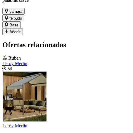
palabras clave
camara
felpudo
Base
Añadir
Ofertas relacionadas
Ruben
Leroy Merlin
5d
Leroy Merlin