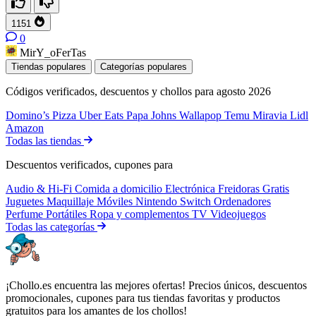
1151
0
MirY_oFerTas
Tiendas populares
Categorías populares
Códigos verificados, descuentos y chollos para agosto 2026
Domino’s Pizza
Uber Eats
Papa Johns
Wallapop
Temu
Miravia
Lidl
Amazon
Todas las tiendas
Descuentos verificados, cupones para
Audio & Hi-Fi
Comida a domicilio
Electrónica
Freidoras
Gratis
Juguetes
Maquillaje
Móviles
Nintendo Switch
Ordenadores
Perfume
Portátiles
Ropa y complementos
TV
Videojuegos
Todas las categorías
¡Chollo.es encuentra las mejores ofertas! Precios únicos, descuentos
promocionales, cupones para tus tiendas favoritas y productos
gratuitos para los amantes de los chollos!