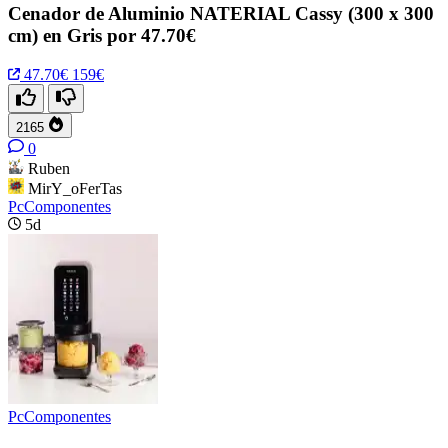
Cenador de Aluminio NATERIAL Cassy (300 x 300
cm) en Gris por 47.70€
47.70€
159€
2165
0
Ruben
MirY_oFerTas
PcComponentes
5d
PcComponentes