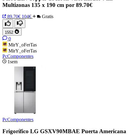
Multizonas 135 x 190 cm por 89.70€
89.70€
104€
Gratis
1552
0
MirY_oFerTas
MirY_oFerTas
PcComponentes
1sem
PcComponentes
Frigorífico LG GSXV90MBAE Puerta Americana