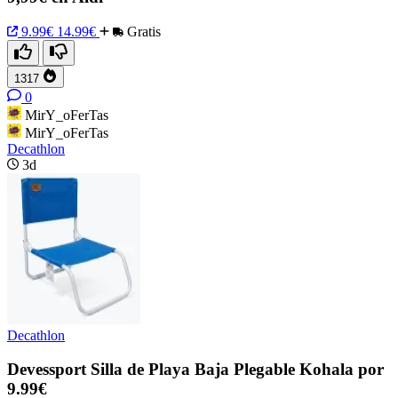
9.99€
14.99€
Gratis
1317
0
MirY_oFerTas
MirY_oFerTas
Decathlon
3d
Decathlon
Devessport Silla de Playa Baja Plegable Kohala por
9.99€