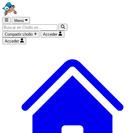
Menú
Compartir chollo
Acceder
Acceder