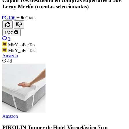
Cupón 10€ descuento en compras superiores a 50€
Leroy Merlín (cuentas seleccionadas)
-10€
Gratis
1627
2
MirY_oFerTas
MirY_oFerTas
Amazon
4d
Amazon
PIKOLIN Topper de Hotel Viscoelástico 7cm