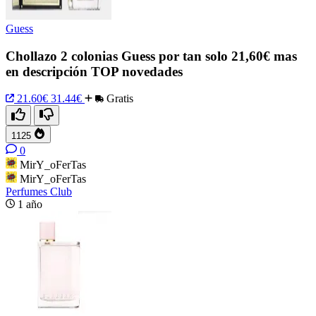
Guess
Chollazo 2 colonias Guess por tan solo 21,60€ mas
en descripción TOP novedades
21.60€
31.44€
Gratis
1125
0
MirY_oFerTas
MirY_oFerTas
Perfumes Club
1 año