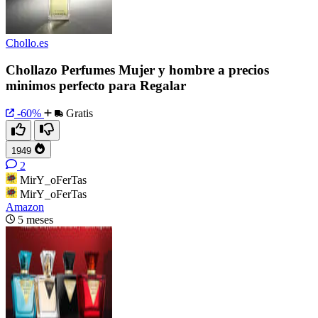
Chollo.es
Chollazo Perfumes Mujer y hombre a precios
minimos perfecto para Regalar
-60%
Gratis
1949
2
MirY_oFerTas
MirY_oFerTas
Amazon
5 meses