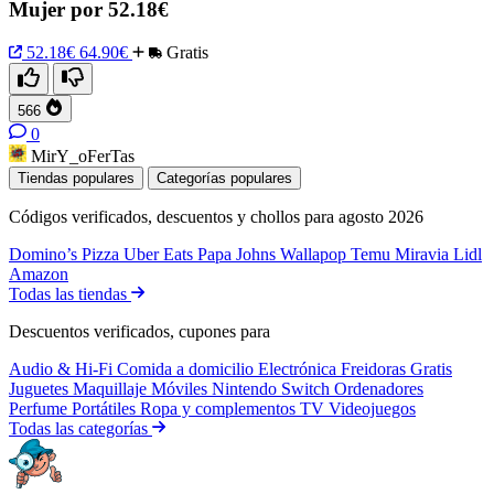
Mujer por 52.18€
52.18€
64.90€
Gratis
566
0
MirY_oFerTas
Tiendas populares
Categorías populares
Códigos verificados, descuentos y chollos para agosto 2026
Domino’s Pizza
Uber Eats
Papa Johns
Wallapop
Temu
Miravia
Lidl
Amazon
Todas las tiendas
Descuentos verificados, cupones para
Audio & Hi-Fi
Comida a domicilio
Electrónica
Freidoras
Gratis
Juguetes
Maquillaje
Móviles
Nintendo Switch
Ordenadores
Perfume
Portátiles
Ropa y complementos
TV
Videojuegos
Todas las categorías