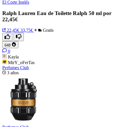
El Corte Inglés
Ralph Lauren Eau de Toilette Ralph 50 ml por
22,45€
22,45€
33,75€
Gratis
648
0
Kayla
MirY_oFerTas
Perfumes Club
3 años