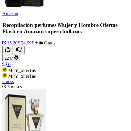
Amazon
Recopilación perfumes Mujer y Hombre Ofertas
Flash en Amazon super chollazos
15.20€
24.99€
Gratis
1247
0
MirY_oFerTas
MirY_oFerTas
Guess
5 meses