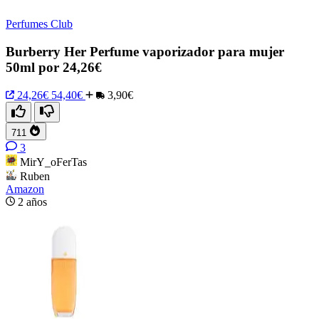
Perfumes Club
Burberry Her Perfume vaporizador para mujer
50ml por 24,26€
24,26€
54,40€
3,90€
711
3
MirY_oFerTas
Ruben
Amazon
2 años