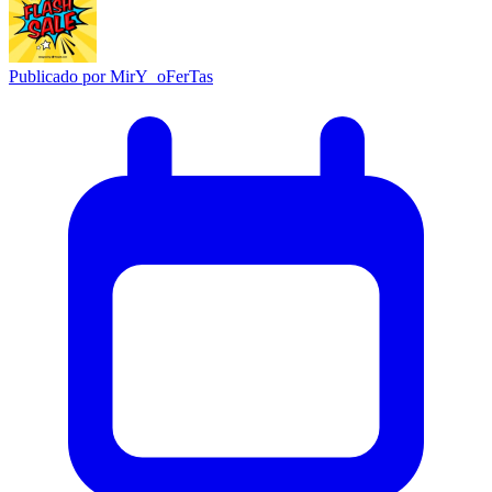
Publicado por
MirY_oFerTas