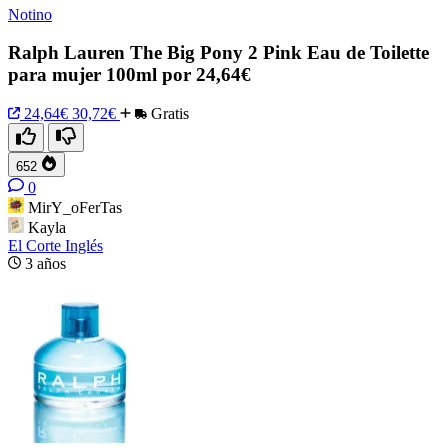
Notino
Ralph Lauren The Big Pony 2 Pink Eau de Toilette
para mujer 100ml por 24,64€
24,64€
30,72€
Gratis
652
0
MirY_oFerTas
Kayla
El Corte Inglés
3 años