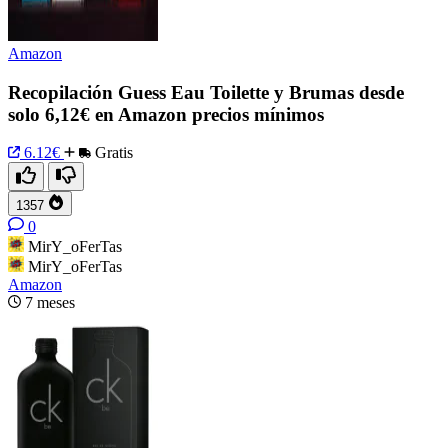
Amazon
Recopilación Guess Eau Toilette y Brumas desde
solo 6,12€ en Amazon precios mínimos
6.12€
Gratis
1357
0
MirY_oFerTas
MirY_oFerTas
Amazon
7 meses