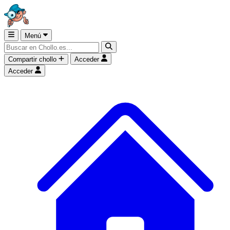
Menú
Compartir chollo
Acceder
Acceder