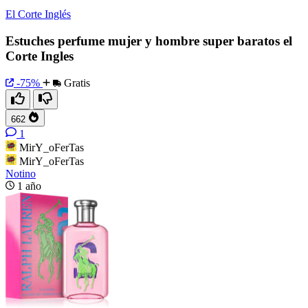
El Corte Inglés
Estuches perfume mujer y hombre super baratos el
Corte Ingles
-75%
Gratis
662
1
MirY_oFerTas
MirY_oFerTas
Notino
1 año