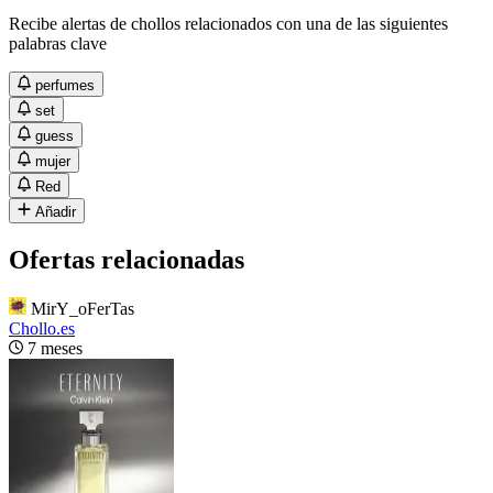
Recibe alertas de chollos relacionados con una de las siguientes
palabras clave
perfumes
set
guess
mujer
Red
Añadir
Ofertas relacionadas
MirY_oFerTas
Chollo.es
7 meses