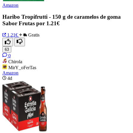
Amazon
Haribo Tropifrutti - 150 g de caramelos de goma
Sabor Frutas por 1.21€
1,21€
Gratis
63
0
Chirola
MirY_oFerTas
Amazon
4d