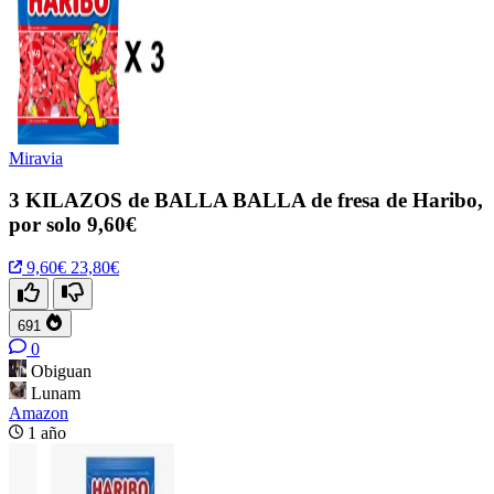
Miravia
3 KILAZOS de BALLA BALLA de fresa de Haribo,
por solo 9,60€
9,60€
23,80€
691
0
Obiguan
Lunam
Amazon
1 año