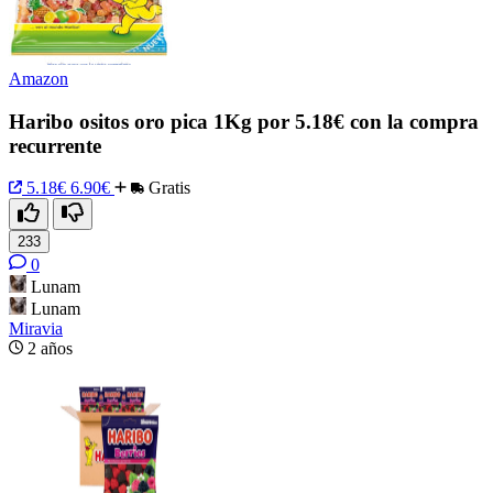
Amazon
Haribo ositos oro pica 1Kg por 5.18€ con la compra
recurrente
5.18€
6.90€
Gratis
233
0
Lunam
Lunam
Miravia
2 años