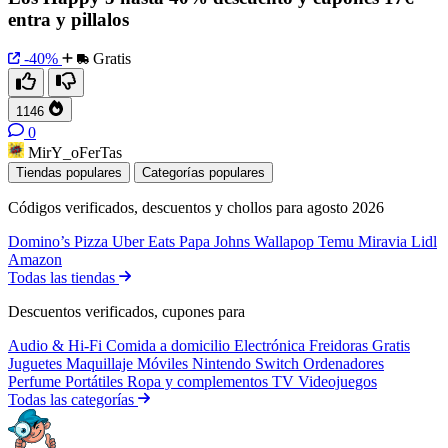
entra y pillalos
-40%
Gratis
1146
0
MirY_oFerTas
Tiendas populares
Categorías populares
Códigos verificados, descuentos y chollos para agosto 2026
Domino’s Pizza
Uber Eats
Papa Johns
Wallapop
Temu
Miravia
Lidl
Amazon
Todas las tiendas
Descuentos verificados, cupones para
Audio & Hi-Fi
Comida a domicilio
Electrónica
Freidoras
Gratis
Juguetes
Maquillaje
Móviles
Nintendo Switch
Ordenadores
Perfume
Portátiles
Ropa y complementos
TV
Videojuegos
Todas las categorías