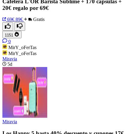
Cafetera L'OR Barista Sublime + 170 cápsulas +
20€ regalo por 69€
69€
89€
Gratis
1151
0
MirY_oFerTas
MirY_oFerTas
Miravia
5d
Miravia
Los Happy 5 hasta 40% descuento y cupones 17€