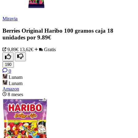
Miravia
Berries Original Haribo 100 gramos caja 18
unidades por 9.89€
9,89€
13,62€
Gratis
190
0
Lunam
Lunam
Amazon
8 meses