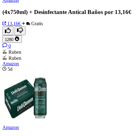
Amazon
(4x750ml) + Desinfectante Antical Baños por 13,16€
13.16€
Gratis
1280
0
Ruben
Ruben
Amazon
5d
Amazon