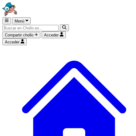
Menú
Compartir chollo
Acceder
Acceder