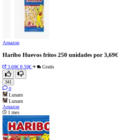
Amazon
Haribo Huevos fritos 250 unidades por 3,69€
3,69€
8,59€
Gratis
341
0
Lunam
Lunam
Amazon
1 mes