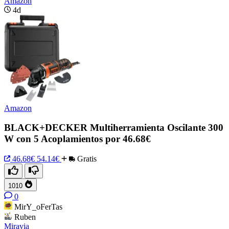
Amazon
4d
Amazon
BLACK+DECKER Multiherramienta Oscilante 300
W con 5 Acoplamientos por 46.68€
46.68€
54.14€
Gratis
1010
0
MirY_oFerTas
Ruben
Miravia