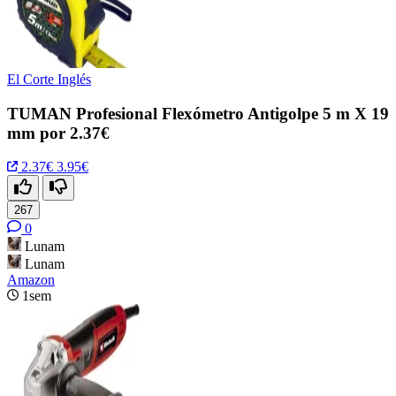
El Corte Inglés
TUMAN Profesional Flexómetro Antigolpe 5 m X 19
mm por 2.37€
2.37€
3.95€
267
0
Lunam
Lunam
Amazon
1sem