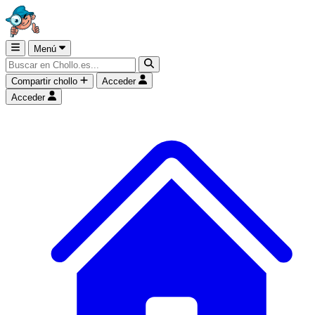
Menú
Compartir chollo
Acceder
Acceder