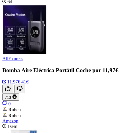
6d
AliExpress
Bomba Aire Eléctrica Portátil Coche por 11,97€
11.97€
41€
713
0
Ruben
Ruben
Amazon
1sem