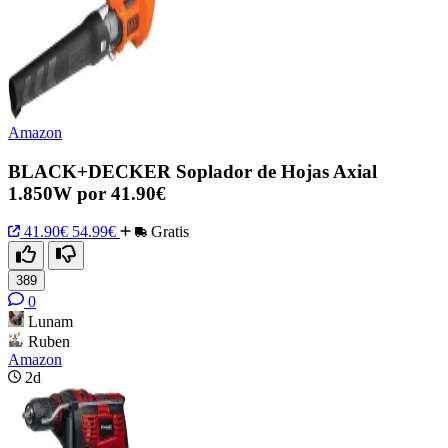
Amazon
BLACK+DECKER Soplador de Hojas Axial
1.850W por 41.90€
41.90€
54.99€
Gratis
389
0
Lunam
Ruben
Amazon
2d