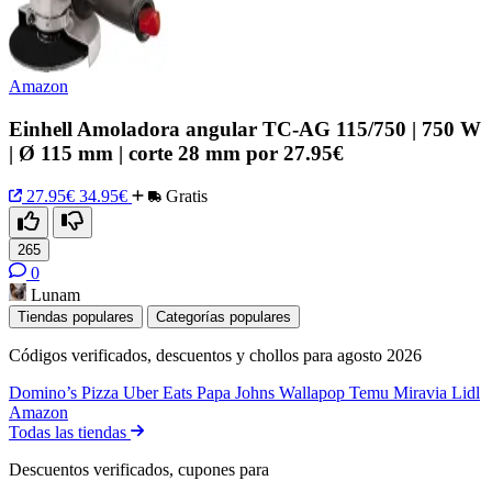
Amazon
Einhell Amoladora angular TC-AG 115/750 | 750 W
| Ø 115 mm | corte 28 mm por 27.95€
27.95€
34.95€
Gratis
265
0
Lunam
Tiendas populares
Categorías populares
Códigos verificados, descuentos y chollos para agosto 2026
Domino’s Pizza
Uber Eats
Papa Johns
Wallapop
Temu
Miravia
Lidl
Amazon
Todas las tiendas
Descuentos verificados, cupones para