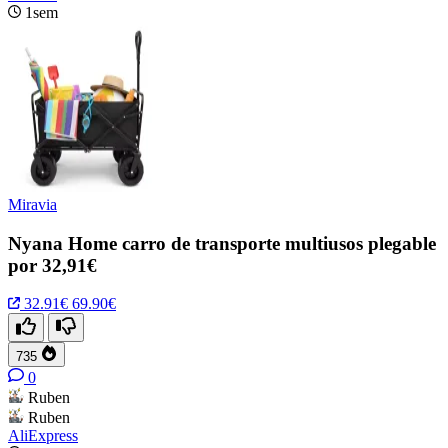
1sem
Miravia
Nyana Home carro de transporte multiusos plegable
por 32,91€
32.91€
69.90€
735
0
Ruben
Ruben
AliExpress