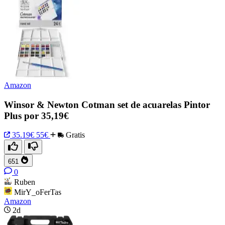
Amazon
Winsor & Newton Cotman set de acuarelas Pintor
Plus por 35,19€
35.19€
55€
Gratis
651
0
Ruben
MirY_oFerTas
Amazon
2d