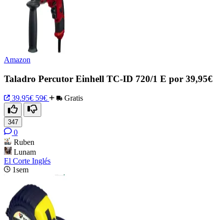
Amazon
Taladro Percutor Einhell TC-ID 720/1 E por 39,95€
39.95€
59€
Gratis
347
0
Ruben
Lunam
El Corte Inglés
1sem