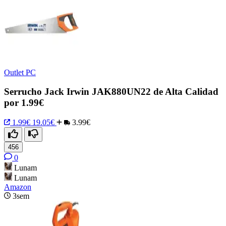
Outlet PC
Serrucho Jack Irwin JAK880UN22 de Alta Calidad
por 1.99€
1.99€
19.05€
3.99€
456
0
Lunam
Lunam
Amazon
3sem