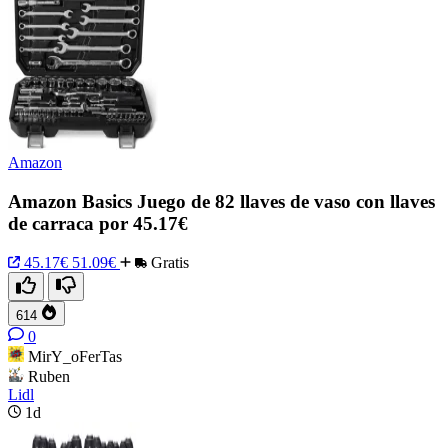
Amazon
Amazon Basics Juego de 82 llaves de vaso con llaves
de carraca por 45.17€
45.17€
51.09€
Gratis
614
0
MirY_oFerTas
Ruben
Lidl
1d