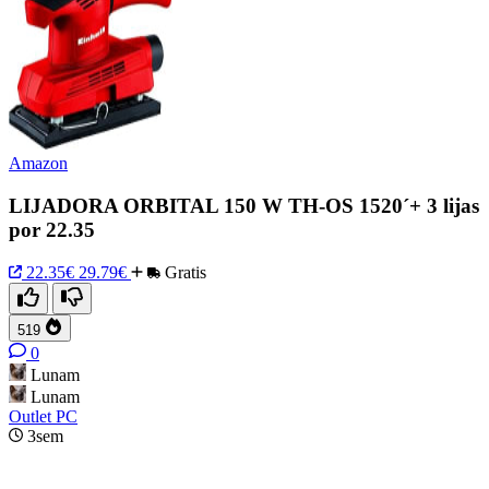
Amazon
LIJADORA ORBITAL 150 W TH-OS 1520´+ 3 lijas
por 22.35
22.35€
29.79€
Gratis
519
0
Lunam
Lunam
Outlet PC
3sem