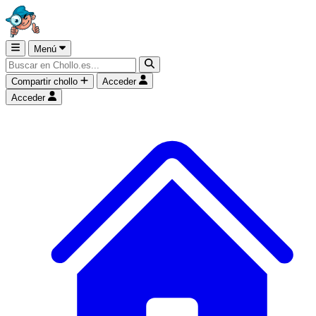
Menú
Compartir chollo
Acceder
Acceder