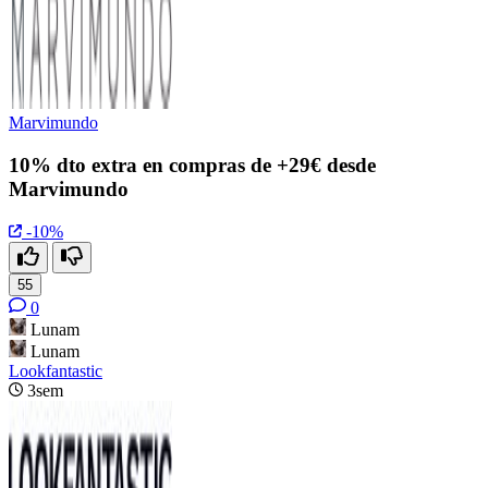
Marvimundo
10% dto extra en compras de +29€ desde
Marvimundo
-10%
55
0
Lunam
Lunam
Lookfantastic
3sem