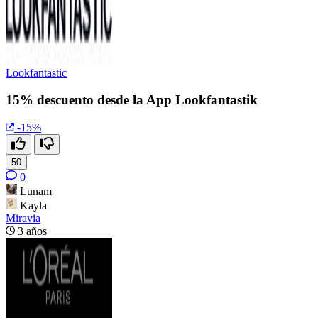
Lookfantastic
15% descuento desde la App Lookfantastik
-15%
50
0
Lunam
Kayla
Miravia
3 años