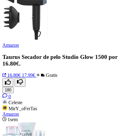
Amazon
Taurus Secador de pelo Studio Glow 1500 por
16.80€.
16.80€
17.99€
Gratis
180
0
Celeste
MirY_oFerTas
Amazon
1sem