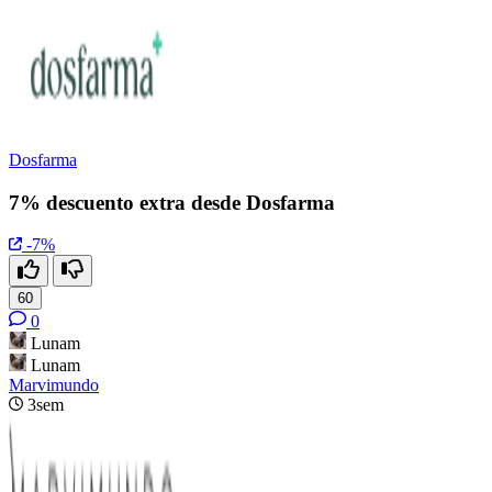
Dosfarma
7% descuento extra desde Dosfarma
-7%
60
0
Lunam
Lunam
Marvimundo
3sem