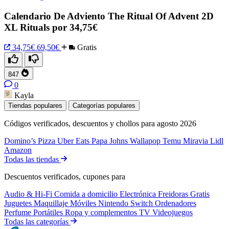
Calendario De Adviento The Ritual Of Advent 2D
XL Rituals por 34,75€
34,75€
69,50€
Gratis
847
0
Kayla
Tiendas populares
Categorías populares
Códigos verificados, descuentos y chollos para agosto 2026
Domino’s Pizza
Uber Eats
Papa Johns
Wallapop
Temu
Miravia
Lidl
Amazon
Todas las tiendas
Descuentos verificados, cupones para
Audio & Hi-Fi
Comida a domicilio
Electrónica
Freidoras
Gratis
Juguetes
Maquillaje
Móviles
Nintendo Switch
Ordenadores
Perfume
Portátiles
Ropa y complementos
TV
Videojuegos
Todas las categorías