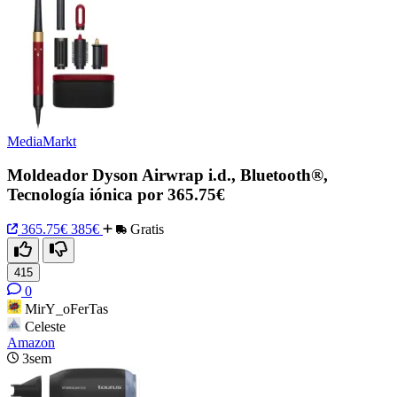
MediaMarkt
Moldeador Dyson Airwrap i.d., Bluetooth®,
Tecnología iónica por 365.75€
365.75€
385€
Gratis
415
0
MirY_oFerTas
Celeste
Amazon
3sem