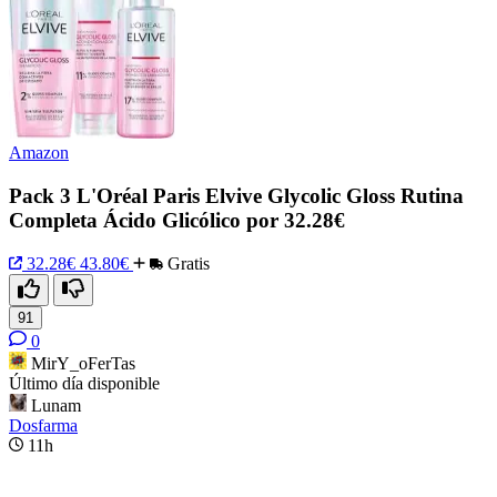
Amazon
Pack 3 L'Oréal Paris Elvive Glycolic Gloss Rutina
Completa Ácido Glicólico por 32.28€
32.28€
43.80€
Gratis
91
0
MirY_oFerTas
Último día disponible
Lunam
Dosfarma
11h