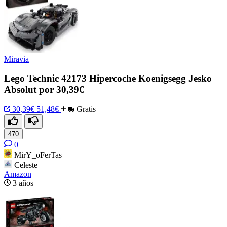
Miravia
Lego Technic 42173 Hipercoche Koenigsegg Jesko
Absolut por 30,39€
30,39€
51,48€
Gratis
470
0
MirY_oFerTas
Celeste
Amazon
3 años