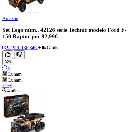
Amazon
Set Lego núm.. 42126 serie Technic modelo Ford F-
150 Raptor por 92,99€
92,99€
136,84€
Gratis
320
0
Lunam
Lunam
Ebay
4 años