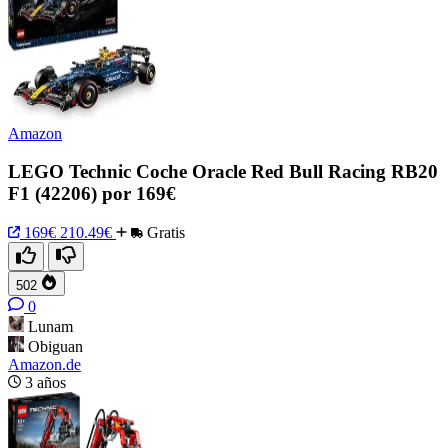
Amazon
LEGO Technic Coche Oracle Red Bull Racing RB20
F1 (42206) por 169€
169€
210.49€
Gratis
502
0
Lunam
Obiguan
Amazon.de
3 años