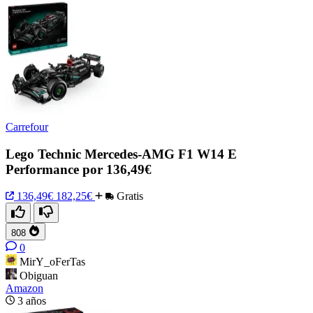
Carrefour
Lego Technic Mercedes-AMG F1 W14 E
Performance por 136,49€
136,49€
182,25€
Gratis
808
0
MirY_oFerTas
Obiguan
Amazon
3 años