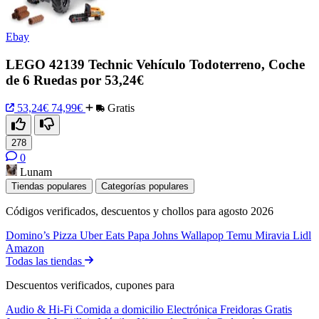
Ebay
LEGO 42139 Technic Vehículo Todoterreno, Coche
de 6 Ruedas por 53,24€
53,24€
74,99€
Gratis
278
0
Lunam
Tiendas populares
Categorías populares
Códigos verificados, descuentos y chollos para agosto 2026
Domino’s Pizza
Uber Eats
Papa Johns
Wallapop
Temu
Miravia
Lidl
Amazon
Todas las tiendas
Descuentos verificados, cupones para
Audio & Hi-Fi
Comida a domicilio
Electrónica
Freidoras
Gratis