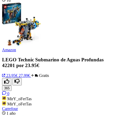
1d
Amazon
LEGO Technic Submarino de Aguas Profundas
42201 por 23.95€
23.95€
27.99€
Gratis
365
0
MirY_oFerTas
MirY_oFerTas
Carrefour
1 año