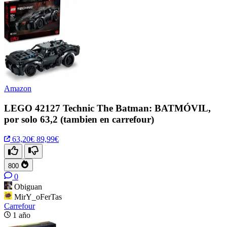
Amazon
LEGO 42127 Technic The Batman: BATMÓVIL,
por solo 63,2 (tambien en carrefour)
63,20€
89,99€
800
0
Obiguan
MirY_oFerTas
Carrefour
1 año