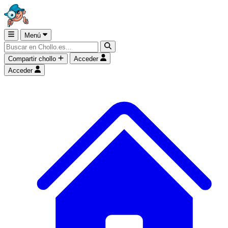
Menú
Compartir chollo
Acceder
Acceder