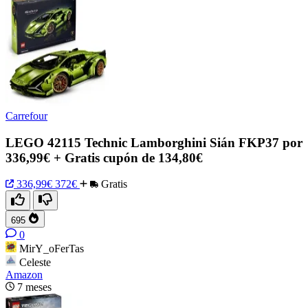
Carrefour
LEGO 42115 Technic Lamborghini Sián FKP37 por
336,99€ + Gratis cupón de 134,80€
336,99€
372€
Gratis
695
0
MirY_oFerTas
Celeste
Amazon
7 meses