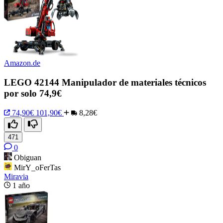
Amazon.de
LEGO 42144 Manipulador de materiales técnicos
por solo 74,9€
74,90€
101,90€
8,28€
471
0
Obiguan
MirY_oFerTas
Miravia
1 año