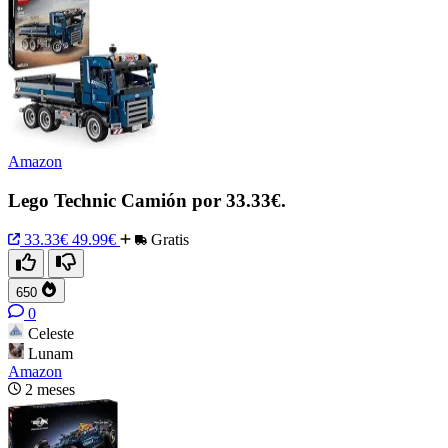
Amazon
Lego Technic Camión por 33.33€.
33.33€
49.99€
Gratis
650
0
Celeste
Lunam
Amazon
2 meses