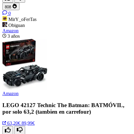
808
0
MirY_oFerTas
Obiguan
Amazon
3 años
Amazon
LEGO 42127 Technic The Batman: BATMÓVIL,
por solo 63,2 (tambien en carrefour)
63,20€
89,99€