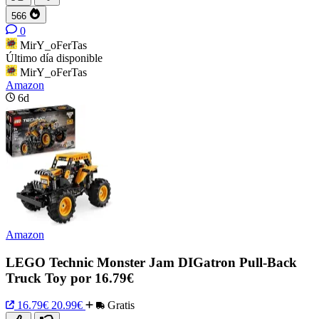
566
0
MirY_oFerTas
Último día disponible
MirY_oFerTas
Amazon
6d
Amazon
LEGO Technic Monster Jam DIGatron Pull-Back
Truck Toy por 16.79€
16.79€
20.99€
Gratis