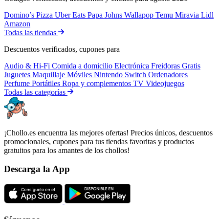
Domino’s Pizza
Uber Eats
Papa Johns
Wallapop
Temu
Miravia
Lidl
Amazon
Todas las tiendas
Descuentos verificados, cupones para
Audio & Hi-Fi
Comida a domicilio
Electrónica
Freidoras
Gratis
Juguetes
Maquillaje
Móviles
Nintendo Switch
Ordenadores
Perfume
Portátiles
Ropa y complementos
TV
Videojuegos
Todas las categorías
¡Chollo.es encuentra las mejores ofertas! Precios únicos, descuentos
promocionales, cupones para tus tiendas favoritas y productos
gratuitos para los amantes de los chollos!
Descarga la App