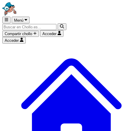
Menú
Compartir chollo
Acceder
Acceder