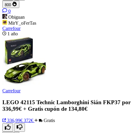
800
0
Obiguan
MirY_oFerTas
Carrefour
1 año
Carrefour
LEGO 42115 Technic Lamborghini Sián FKP37 por
336,99€ + Gratis cupón de 134,80€
336,99€
372€
Gratis