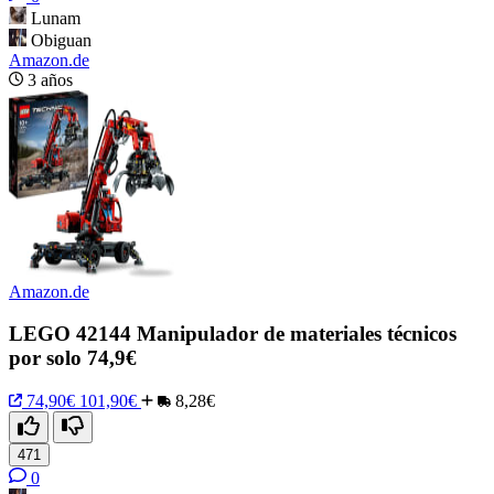
Lunam
Obiguan
Amazon.de
3 años
Amazon.de
LEGO 42144 Manipulador de materiales técnicos
por solo 74,9€
74,90€
101,90€
8,28€
471
0