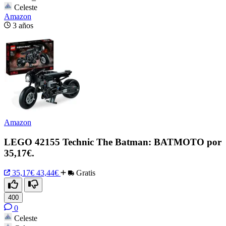
Celeste
Amazon
3 años
Amazon
LEGO 42155 Technic The Batman: BATMOTO por
35,17€.
35,17€
43,44€
Gratis
400
0
Celeste