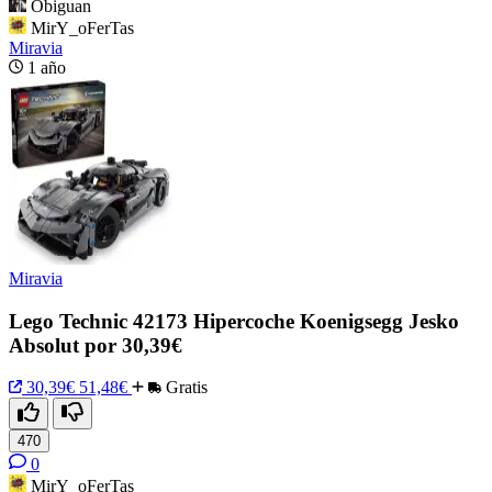
Obiguan
MirY_oFerTas
Miravia
1 año
Miravia
Lego Technic 42173 Hipercoche Koenigsegg Jesko
Absolut por 30,39€
30,39€
51,48€
Gratis
470
0
MirY_oFerTas