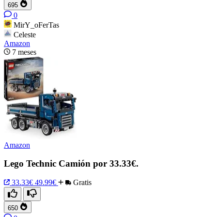
695
0
MirY_oFerTas
Celeste
Amazon
7 meses
Amazon
Lego Technic Camión por 33.33€.
33.33€
49.99€
Gratis
650