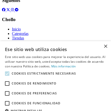
Síguenos
Chollo
Inicio
Categorías
Tiendas
Gratis
×
Ese sitio web utiliza cookies
Acerca de
Este sitio web usa cookies para mejorar la experiencia del usuario. Al
utilizar nuestro sitio web, usted acepta todas las cookies de acuerdo
Sobre nosotros
Contacto
con nuestra Política de cookies.
Más información
Reglas de publicación
COOKIES ESTRICTAMENTE NECESARIAS
Información legal
COOKIES DE RENDIMIENTO
Privacidad
COOKIES DE PREFERENCIAS
Declaración de cookies
Términos y condiciones
Descargo de Responsabilidad
COOKIES DE FUNCIONALIDAD
Aviso y eliminación
MOSTRAR DETALLES