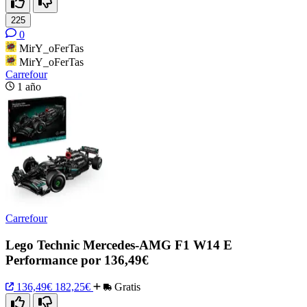
225
0
MirY_oFerTas
MirY_oFerTas
Carrefour
1 año
Carrefour
Lego Technic Mercedes-AMG F1 W14 E
Performance por 136,49€
136,49€
182,25€
Gratis