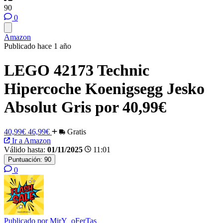
90
0
Amazon
Publicado hace 1 año
LEGO 42173 Technic
Hipercoche Koenigsegg Jesko
Absolut Gris por 40,99€
40,99€
46,99€
Gratis
Ir a Amazon
Válido hasta:
01/11/2025
11:01
Puntuación:
90
0
Publicado por
MirY_oFerTas