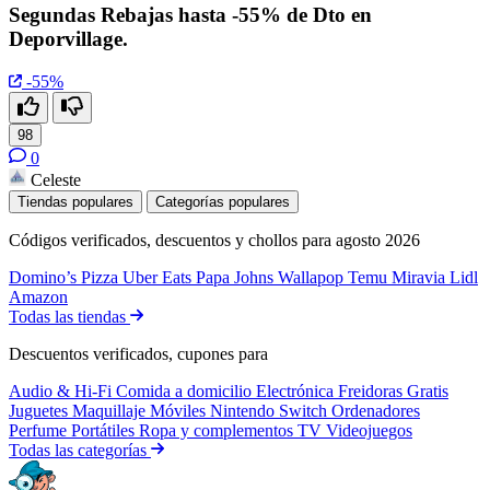
Segundas Rebajas hasta -55% de Dto en
Deporvillage.
-55%
98
0
Celeste
Tiendas populares
Categorías populares
Códigos verificados, descuentos y chollos para agosto 2026
Domino’s Pizza
Uber Eats
Papa Johns
Wallapop
Temu
Miravia
Lidl
Amazon
Todas las tiendas
Descuentos verificados, cupones para
Audio & Hi-Fi
Comida a domicilio
Electrónica
Freidoras
Gratis
Juguetes
Maquillaje
Móviles
Nintendo Switch
Ordenadores
Perfume
Portátiles
Ropa y complementos
TV
Videojuegos
Todas las categorías