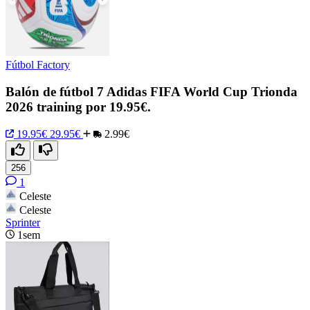
Fútbol Factory
Balón de fútbol 7 Adidas FIFA World Cup Trionda
2026 training por 19.95€.
19.95€
29.95€
2.99€
256
1
Celeste
Celeste
Sprinter
1sem