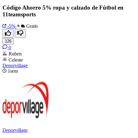
Código Ahorro 5% ropa y calzado de Fútbol en
11teamsports
-5%
Gratis
126
0
Ruben
Celeste
Deporvillage
1sem
Deporvillage