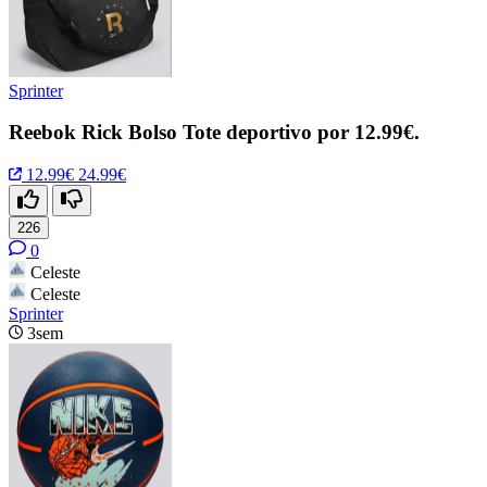
Sprinter
Reebok Rick Bolso Tote deportivo por 12.99€.
12.99€
24.99€
226
0
Celeste
Celeste
Sprinter
3sem