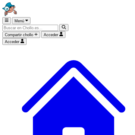
Menú
Compartir chollo
Acceder
Acceder