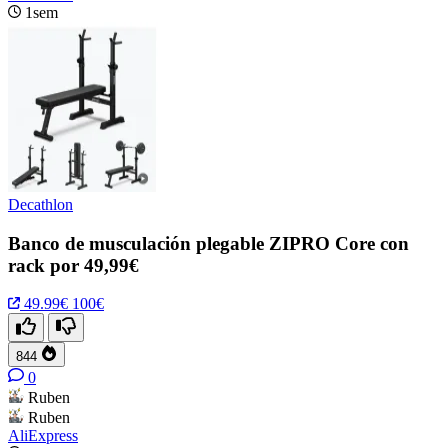
1sem
Decathlon
Banco de musculación plegable ZIPRO Core con
rack por 49,99€
49.99€
100€
844
0
Ruben
Ruben
AliExpress