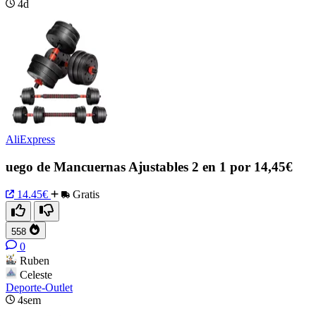
4d
AliExpress
uego de Mancuernas Ajustables 2 en 1 por 14,45€
14.45€
Gratis
558
0
Ruben
Celeste
Deporte-Outlet
4sem