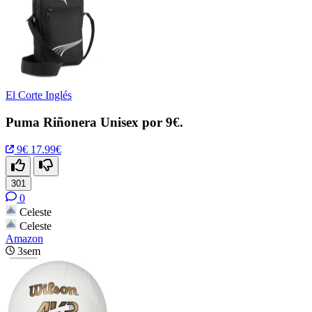
El Corte Inglés
Puma Riñonera Unisex por 9€.
9€
17.99€
301
0
Celeste
Celeste
Amazon
3sem