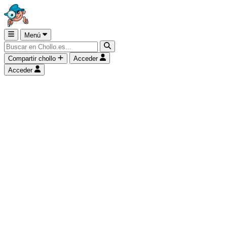
Menú
Compartir chollo
Acceder
Acceder