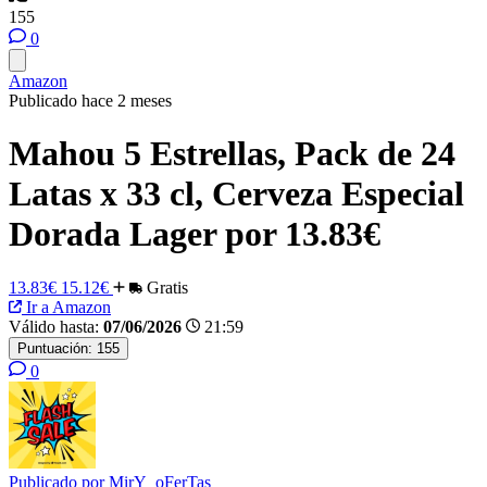
155
0
Amazon
Publicado hace 2 meses
Mahou 5 Estrellas, Pack de 24
Latas x 33 cl, Cerveza Especial
Dorada Lager por 13.83€
13.83€
15.12€
Gratis
Ir a Amazon
Válido hasta:
07/06/2026
21:59
Puntuación:
155
0
Publicado por
MirY_oFerTas