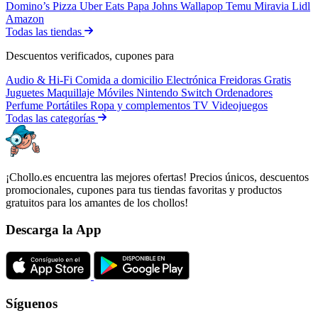
Domino’s Pizza
Uber Eats
Papa Johns
Wallapop
Temu
Miravia
Lidl
Amazon
Todas las tiendas
Descuentos verificados, cupones para
Audio & Hi-Fi
Comida a domicilio
Electrónica
Freidoras
Gratis
Juguetes
Maquillaje
Móviles
Nintendo Switch
Ordenadores
Perfume
Portátiles
Ropa y complementos
TV
Videojuegos
Todas las categorías
¡Chollo.es encuentra las mejores ofertas! Precios únicos, descuentos
promocionales, cupones para tus tiendas favoritas y productos
gratuitos para los amantes de los chollos!
Descarga la App
Síguenos