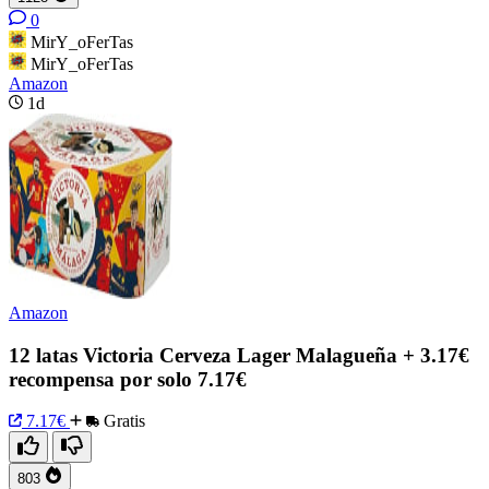
0
MirY_oFerTas
MirY_oFerTas
Amazon
1d
Amazon
12 latas Victoria Cerveza Lager Malagueña + 3.17€
recompensa por solo 7.17€
7.17€
Gratis
803