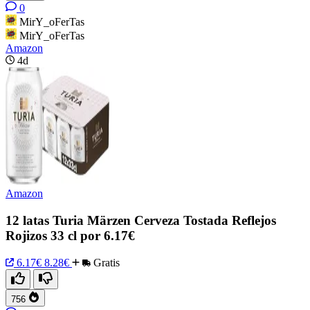
0
MirY_oFerTas
MirY_oFerTas
Amazon
4d
Amazon
12 latas Turia Märzen Cerveza Tostada Reflejos
Rojizos 33 cl por 6.17€
6.17€
8.28€
Gratis
756