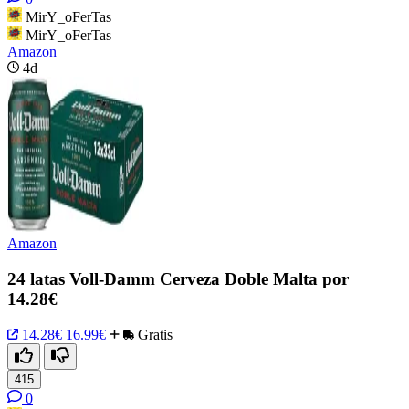
MirY_oFerTas
MirY_oFerTas
Amazon
4d
Amazon
24 latas Voll-Damm Cerveza Doble Malta por
14.28€
14.28€
16.99€
Gratis
415
0