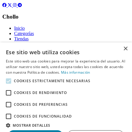
Chollo
Inicio
Categorías
Tiendas
Gratis
×
Ese sitio web utiliza cookies
Acerca de
Este sitio web usa cookies para mejorar la experiencia del usuario. Al
utilizar nuestro sitio web, usted acepta todas las cookies de acuerdo
Sobre nosotros
Contacto
con nuestra Política de cookies.
Más información
Reglas de publicación
COOKIES ESTRICTAMENTE NECESARIAS
Información legal
COOKIES DE RENDIMIENTO
Privacidad
COOKIES DE PREFERENCIAS
Declaración de cookies
Términos y condiciones
Descargo de Responsabilidad
COOKIES DE FUNCIONALIDAD
Aviso y eliminación
MOSTRAR DETALLES
Derechos de autor ©
Chollo
2026. Todos los derechos quedan