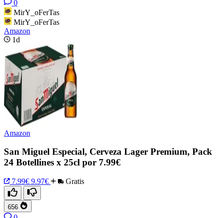
0
MirY_oFerTas
MirY_oFerTas
Amazon
1d
Amazon
San Miguel Especial, Cerveza Lager Premium, Pack
24 Botellines x 25cl por 7.99€
7.99€
9.97€
Gratis
656
0