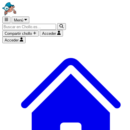
Menú
Compartir chollo
Acceder
Acceder