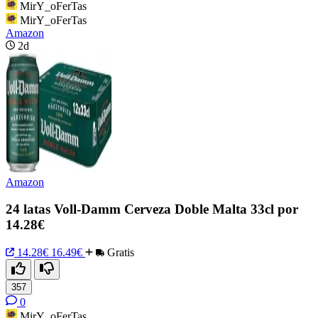
MirY_oFerTas
MirY_oFerTas
Amazon
2d
Amazon
24 latas Voll-Damm Cerveza Doble Malta 33cl por
14.28€
14.28€
16.49€
Gratis
357
0
MirY_oFerTas