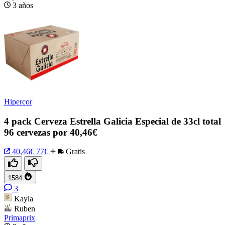
3 años
Hipercor
4 pack Cerveza Estrella Galicia Especial de 33cl total
96 cervezas por 40,46€
40,46€
77€
Gratis
1584
3
Kayla
Ruben
Primaprix