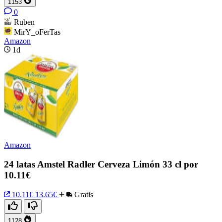
1153
0
Ruben
MirY_oFerTas
Amazon
1d
Amazon
24 latas Amstel Radler Cerveza Limón 33 cl por
10.11€
10.11€
13.65€
Gratis
1128