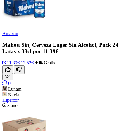
Amazon
Mahou Sin, Cerveza Lager Sin Alcohol, Pack 24
Latas x 33cl por 11.39€
11.39€
17.52€
Gratis
321
0
Lunam
Kayla
Hipercor
3 años