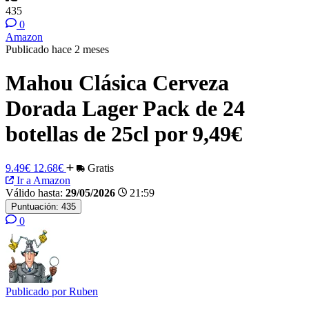
435
0
Amazon
Publicado hace 2 meses
Mahou Clásica Cerveza
Dorada Lager Pack de 24
botellas de 25cl por 9,49€
9.49€
12.68€
Gratis
Ir a Amazon
Válido hasta:
29/05/2026
21:59
Puntuación:
435
0
Publicado por
Ruben