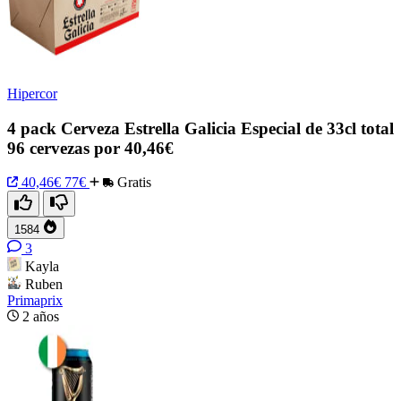
Hipercor
4 pack Cerveza Estrella Galicia Especial de 33cl total
96 cervezas por 40,46€
40,46€
77€
Gratis
1584
3
Kayla
Ruben
Primaprix
2 años