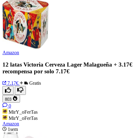
Amazon
12 latas Victoria Cerveza Lager Malagueña + 3.17€
recompensa por solo 7.17€
7.17€
Gratis
803
0
MirY_oFerTas
MirY_oFerTas
Amazon
1sem