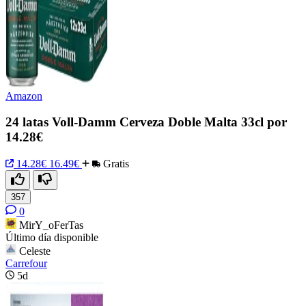
Amazon
24 latas Voll-Damm Cerveza Doble Malta 33cl por
14.28€
14.28€
16.49€
Gratis
357
0
MirY_oFerTas
Último día disponible
Celeste
Carrefour
5d