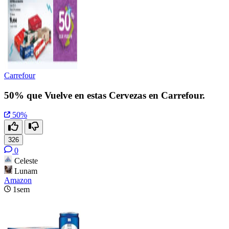
Carrefour
50% que Vuelve en estas Cervezas en Carrefour.
50%
326
0
Celeste
Lunam
Amazon
1sem