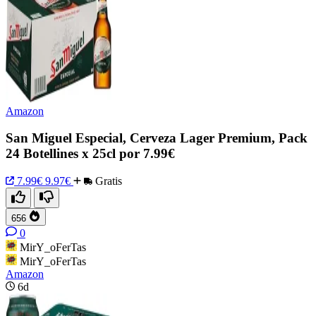
Amazon
San Miguel Especial, Cerveza Lager Premium, Pack
24 Botellines x 25cl por 7.99€
7.99€
9.97€
Gratis
656
0
MirY_oFerTas
MirY_oFerTas
Amazon
6d