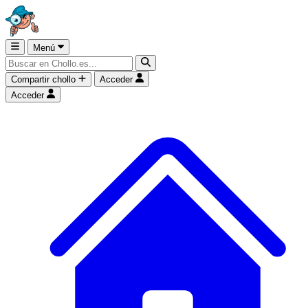
Menú
Compartir chollo
Acceder
Acceder