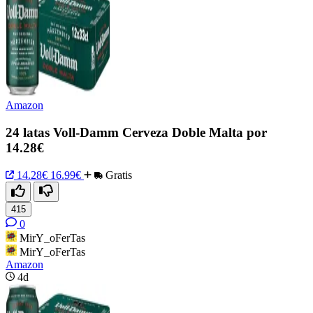
Amazon
24 latas Voll-Damm Cerveza Doble Malta por
14.28€
14.28€
16.99€
Gratis
415
0
MirY_oFerTas
MirY_oFerTas
Amazon
4d