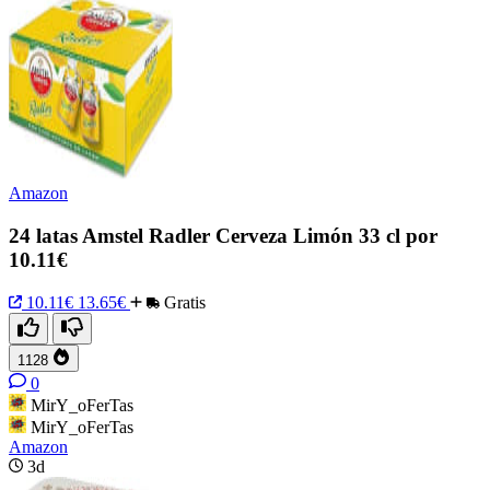
Amazon
24 latas Amstel Radler Cerveza Limón 33 cl por
10.11€
10.11€
13.65€
Gratis
1128
0
MirY_oFerTas
MirY_oFerTas
Amazon
3d