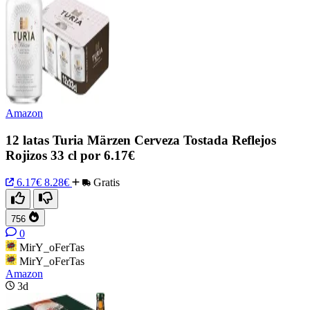
Amazon
12 latas Turia Märzen Cerveza Tostada Reflejos
Rojizos 33 cl por 6.17€
6.17€
8.28€
Gratis
756
0
MirY_oFerTas
MirY_oFerTas
Amazon
3d