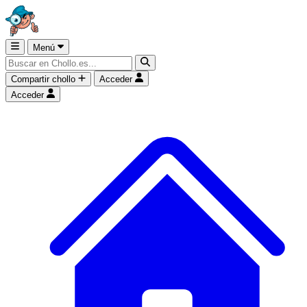
Menú
Compartir chollo
Acceder
Acceder