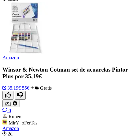
Amazon
Winsor & Newton Cotman set de acuarelas Pintor
Plus por 35,19€
35.19€
55€
Gratis
651
0
Ruben
MirY_oFerTas
Amazon
2d