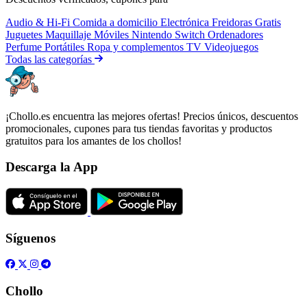
Audio & Hi-Fi
Comida a domicilio
Electrónica
Freidoras
Gratis
Juguetes
Maquillaje
Móviles
Nintendo Switch
Ordenadores
Perfume
Portátiles
Ropa y complementos
TV
Videojuegos
Todas las categorías
¡Chollo.es encuentra las mejores ofertas! Precios únicos, descuentos
promocionales, cupones para tus tiendas favoritas y productos
gratuitos para los amantes de los chollos!
Descarga la App
Síguenos
Chollo