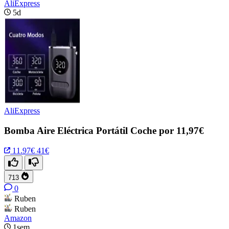
AliExpress
5d
AliExpress
Bomba Aire Eléctrica Portátil Coche por 11,97€
11.97€
41€
713
0
Ruben
Ruben
Amazon
1sem