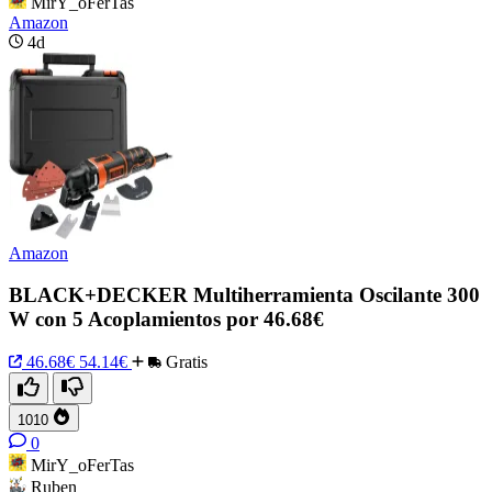
MirY_oFerTas
Amazon
4d
Amazon
BLACK+DECKER Multiherramienta Oscilante 300
W con 5 Acoplamientos por 46.68€
46.68€
54.14€
Gratis
1010
0
MirY_oFerTas
Ruben