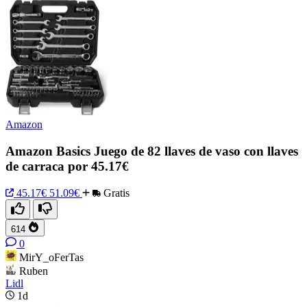
Amazon
Amazon Basics Juego de 82 llaves de vaso con llaves
de carraca por 45.17€
45.17€
51.09€
Gratis
614
0
MirY_oFerTas
Ruben
Lidl
1d