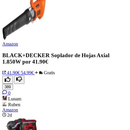
Amazon
BLACK+DECKER Soplador de Hojas Axial
1.850W por 41.90€
41.90€
54.99€
Gratis
389
0
Lunam
Ruben
Amazon
2d