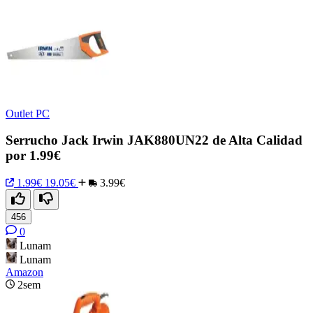
Outlet PC
Serrucho Jack Irwin JAK880UN22 de Alta Calidad
por 1.99€
1.99€
19.05€
3.99€
456
0
Lunam
Lunam
Amazon
2sem