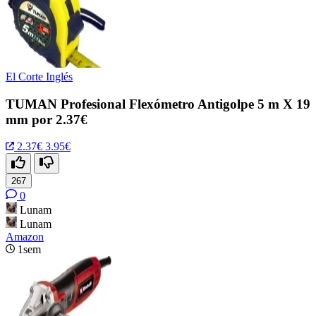
El Corte Inglés
TUMAN Profesional Flexómetro Antigolpe 5 m X 19
mm por 2.37€
2.37€
3.95€
267
0
Lunam
Lunam
Amazon
1sem