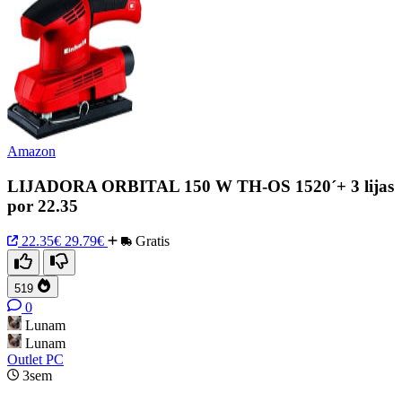
Amazon
LIJADORA ORBITAL 150 W TH-OS 1520´+ 3 lijas
por 22.35
22.35€
29.79€
Gratis
519
0
Lunam
Lunam
Outlet PC
3sem