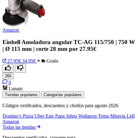
Amazon
Einhell Amoladora angular TC-AG 115/750 | 750 W
| Ø 115 mm | corte 28 mm por 27.95€
27.95€
34.95€
Gratis
265
0
Lunam
Tiendas populares
Categorías populares
Códigos verificados, descuentos y chollos para agosto 2026
Domino’s Pizza
Uber Eats
Papa Johns
Wallapop
Temu
Miravia
Lidl
Amazon
Todas las tiendas
Descuentos verificados, cupones para