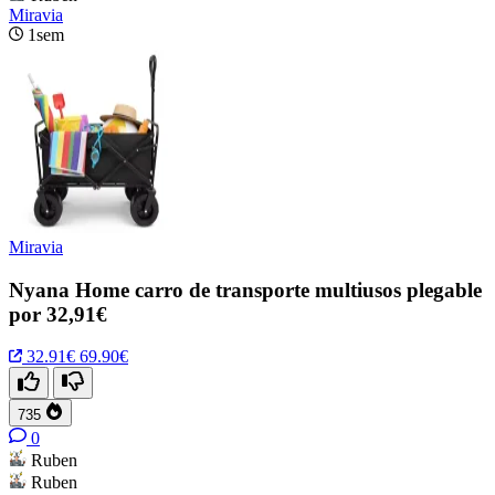
Miravia
1sem
Miravia
Nyana Home carro de transporte multiusos plegable
por 32,91€
32.91€
69.90€
735
0
Ruben
Ruben