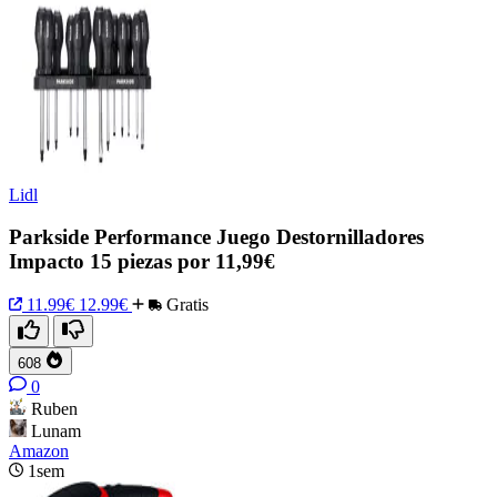
Lidl
Parkside Performance Juego Destornilladores
Impacto 15 piezas por 11,99€
11.99€
12.99€
Gratis
608
0
Ruben
Lunam
Amazon
1sem