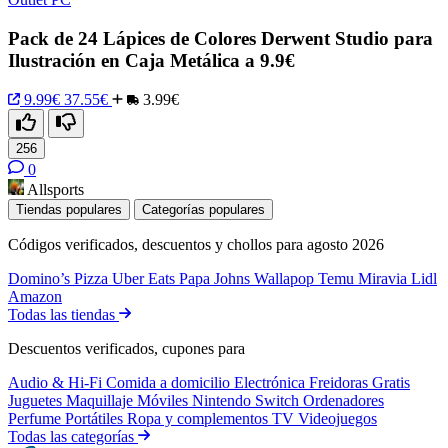
Pack de 24 Lápices de Colores Derwent Studio para
Ilustración en Caja Metálica a 9.9€
9.99€
37.55€
3.99€
256
0
Allsports
Tiendas populares
Categorías populares
Códigos verificados, descuentos y chollos para agosto 2026
Domino’s Pizza
Uber Eats
Papa Johns
Wallapop
Temu
Miravia
Lidl
Amazon
Todas las tiendas
Descuentos verificados, cupones para
Audio & Hi-Fi
Comida a domicilio
Electrónica
Freidoras
Gratis
Juguetes
Maquillaje
Móviles
Nintendo Switch
Ordenadores
Perfume
Portátiles
Ropa y complementos
TV
Videojuegos
Todas las categorías