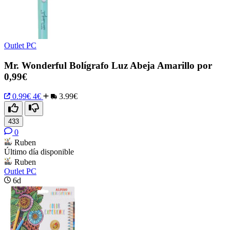
Outlet PC
Mr. Wonderful Bolígrafo Luz Abeja Amarillo por
0,99€
0.99€
4€
3.99€
433
0
Ruben
Último día disponible
Ruben
Outlet PC
6d