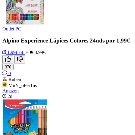
Outlet PC
Alpino Experience Lápices Colores 24uds por 1,99€
1.99€
6€
3.99€
376
0
Ruben
MirY_oFerTas
Amazon
2d