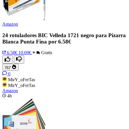
Amazon
24 rotuladores BIC Velleda 1721 negro para Pizarra
Blanca Punta Fina por 6.58€
6.58€
10.69€
Gratis
767
0
MirY_oFerTas
MirY_oFerTas
Amazon
4h