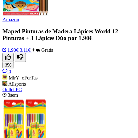
Amazon
Maped Pinturas de Madera Lápices World 12
Pinturas + 3 Lápices Dúo por 1.90€
1.90€
3.11€
Gratis
356
0
MirY_oFerTas
Allsports
Outlet PC
3sem