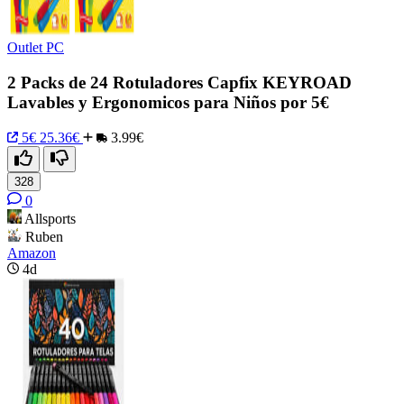
Outlet PC
2 Packs de 24 Rotuladores Capfix KEYROAD
Lavables y Ergonomicos para Niños por 5€
5€
25.36€
3.99€
328
0
Allsports
Ruben
Amazon
4d