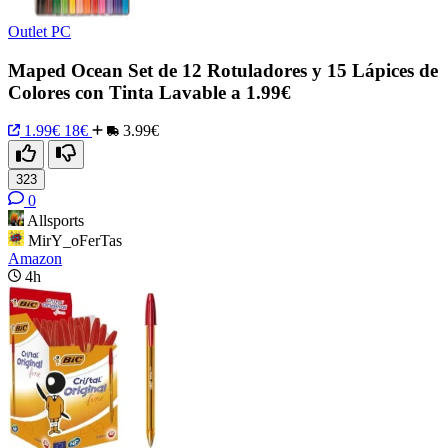
Outlet PC
Maped Ocean Set de 12 Rotuladores y 15 Lápices de
Colores con Tinta Lavable a 1.99€
1.99€
18€
3.99€
323
0
Allsports
MirY_oFerTas
Amazon
4h