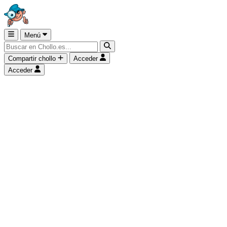
Menú
Compartir chollo
Acceder
Acceder