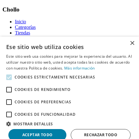
Chollo
Inicio
Categorías
Tiendas
Gratis
×
Ese sitio web utiliza cookies
Acerca de
Este sitio web usa cookies para mejorar la experiencia del usuario. Al
utilizar nuestro sitio web, usted acepta todas las cookies de acuerdo
Sobre nosotros
Contacto
con nuestra Política de cookies.
Más información
Reglas de publicación
COOKIES ESTRICTAMENTE NECESARIAS
Información legal
COOKIES DE RENDIMIENTO
Privacidad
COOKIES DE PREFERENCIAS
Declaración de cookies
Términos y condiciones
Descargo de Responsabilidad
COOKIES DE FUNCIONALIDAD
Aviso y eliminación
MOSTRAR DETALLES
Derechos de autor ©
Chollo
2026. Todos los derechos quedan
ACEPTAR TODO
RECHAZAR TODO
reservados.