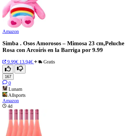
Amazon
Simba . Osos Amorosos – Mimosa 23 cm,Peluche
Rosa con Arcoíris en la Barriga por 9.99
9.99€
13.94€
Gratis
167
0
Lunam
Allsports
Amazon
4d