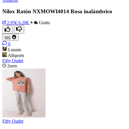
Amazon
Nilox Ratón NXMOWI4014 Rosa inalámbrico
2.95€
6.20€
Gratis
501
0
Lunam
Allsports
Fifty Outlet
2sem
Fifty Outlet