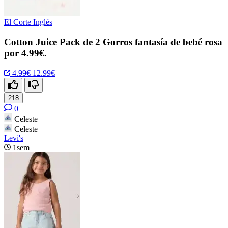
El Corte Inglés
Cotton Juice Pack de 2 Gorros fantasía de bebé rosa
por 4.99€.
4.99€
12.99€
218
0
Celeste
Celeste
Levi's
1sem