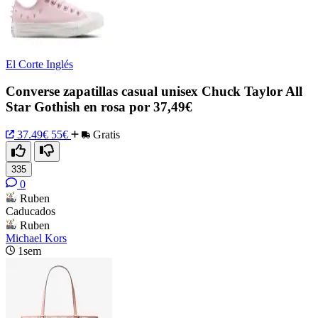
El Corte Inglés
Converse zapatillas casual unisex Chuck Taylor All
Star Gothish en rosa por 37,49€
37.49€
55€
Gratis
335
0
Ruben
Caducados
Ruben
Michael Kors
1sem