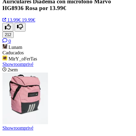
Auriculares Diadema con micrófono Marvo
HG8936 Rosa por 13.99€
13.99€
19.99€
212
0
Lunam
Caducados
MirY_oFerTas
Showroomprivé
2sem
Showroomprivé