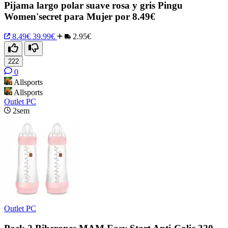
Pijama largo polar suave rosa y gris Pingu
Women'secret para Mujer por 8.49€
8.49€
39.99€
2.95€
222
0
Allsports
Allsports
Outlet PC
2sem
Outlet PC