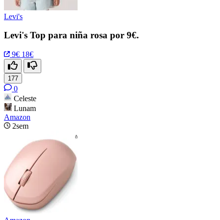
Levi's
Levi's Top para niña rosa por 9€.
9€
18€
177
0
Celeste
Lunam
Amazon
2sem