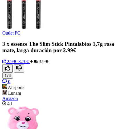
Outlet PC
3 x essence The Slim Stick Pintalabios 1,7g rosa
mate, larga duración por 2.99€
2.99€
8.70€
3.99€
173
0
Allsports
Lunam
Amazon
4d