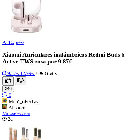
AliExpress
Xiaomi Auriculares inalámbricos Redmi Buds 6
Active TWS rosa por 9.87€
9.87€
12.99€
Gratis
346
0
MirY_oFerTas
Allsports
Vinoseleccion
2d