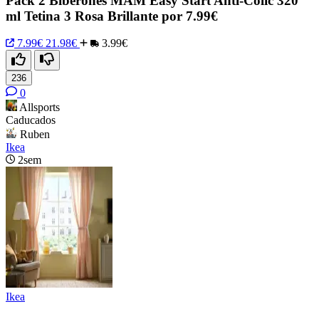
Pack 2 Biberones MAM Easy Start Anti-Colic 320
ml Tetina 3 Rosa Brillante por 7.99€
7.99€
21.98€
3.99€
236
0
Allsports
Caducados
Ruben
Ikea
2sem
Ikea