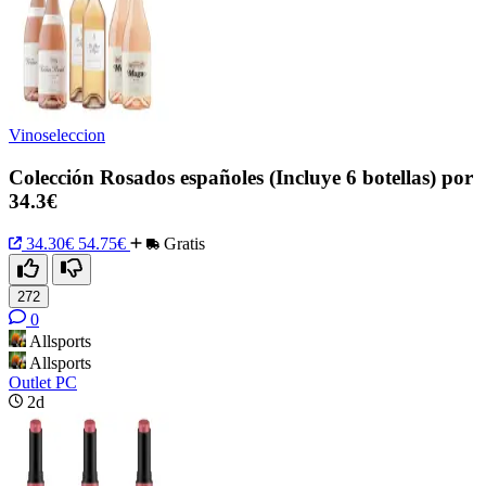
Vinoseleccion
Colección Rosados españoles (Incluye 6 botellas) por
34.3€
34.30€
54.75€
Gratis
272
0
Allsports
Allsports
Outlet PC
2d