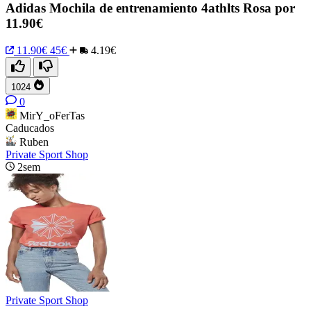
Adidas Mochila de entrenamiento 4athlts Rosa por
11.90€
11.90€
45€
4.19€
1024
0
MirY_oFerTas
Caducados
Ruben
Private Sport Shop
2sem
Private Sport Shop