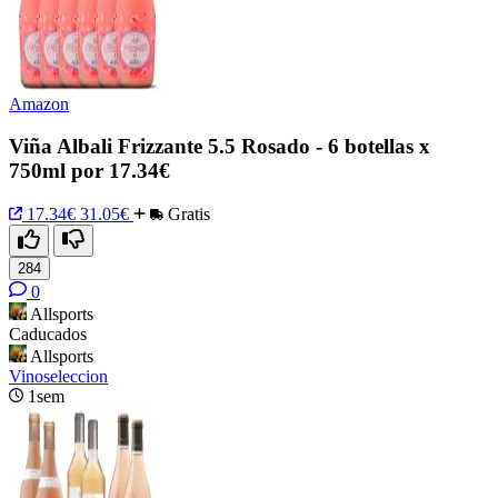
Amazon
Viña Albali Frizzante 5.5 Rosado - 6 botellas x
750ml por 17.34€
17.34€
31.05€
Gratis
284
0
Allsports
Caducados
Allsports
Vinoseleccion
1sem