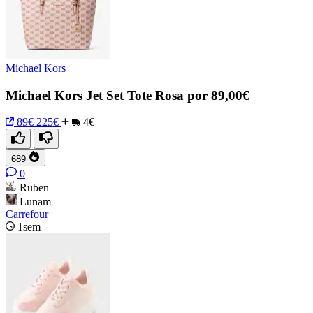
Michael Kors
Michael Kors Jet Set Tote Rosa por 89,00€
89€
225€
4€
689
0
Ruben
Lunam
Carrefour
1sem