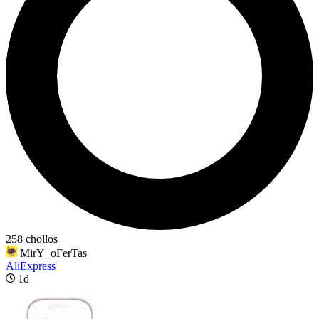
258 chollos
MirY_oFerTas
AliExpress
1d