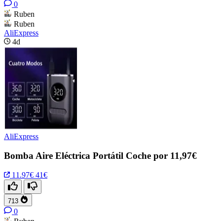
0
Ruben
Ruben
AliExpress
4d
AliExpress
Bomba Aire Eléctrica Portátil Coche por 11,97€
11.97€
41€
713
0