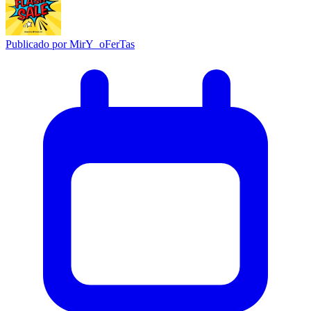
Publicado por
MirY_oFerTas