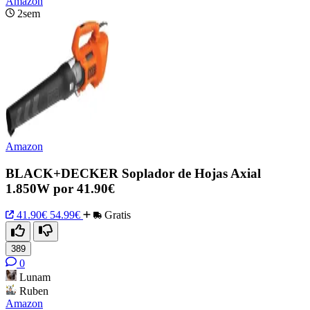
Amazon
2sem
Amazon
BLACK+DECKER Soplador de Hojas Axial
1.850W por 41.90€
41.90€
54.99€
Gratis
389
0
Lunam
Ruben
Amazon