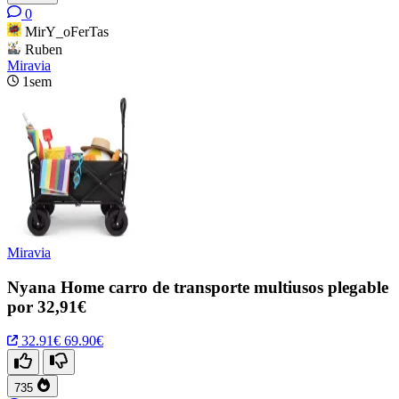
0
MirY_oFerTas
Ruben
Miravia
1sem
Miravia
Nyana Home carro de transporte multiusos plegable
por 32,91€
32.91€
69.90€
735