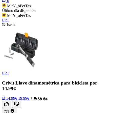
0
MirY_oFerTas
Último día disponible
MirY_oFerTas
Lidl
1sem
Lidl
Crivit Llave dinamométrica para bicicleta por
14.99€
14.99€
19.99€
Gratis
775