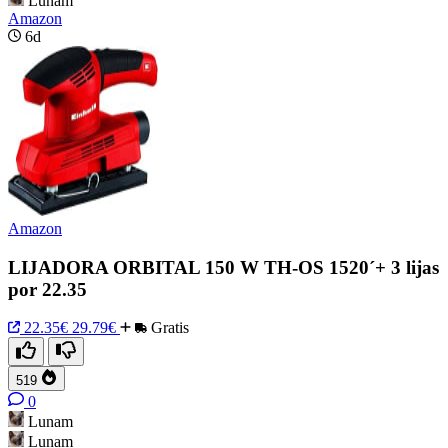
Lunam
Amazon
6d
Amazon
LIJADORA ORBITAL 150 W TH-OS 1520´+ 3 lijas
por 22.35
22.35€
29.79€
Gratis
519
0
Lunam
Lunam