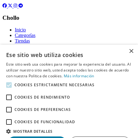
Chollo
Inicio
Categorías
Tiendas
Gratis
×
Ese sitio web utiliza cookies
Acerca de
Este sitio web usa cookies para mejorar la experiencia del usuario. Al
utilizar nuestro sitio web, usted acepta todas las cookies de acuerdo
Sobre nosotros
Contacto
con nuestra Política de cookies.
Más información
Reglas de publicación
COOKIES ESTRICTAMENTE NECESARIAS
Información legal
COOKIES DE RENDIMIENTO
Privacidad
COOKIES DE PREFERENCIAS
Declaración de cookies
Términos y condiciones
Descargo de Responsabilidad
COOKIES DE FUNCIONALIDAD
Aviso y eliminación
MOSTRAR DETALLES
Derechos de autor ©
Chollo
2026. Todos los derechos quedan