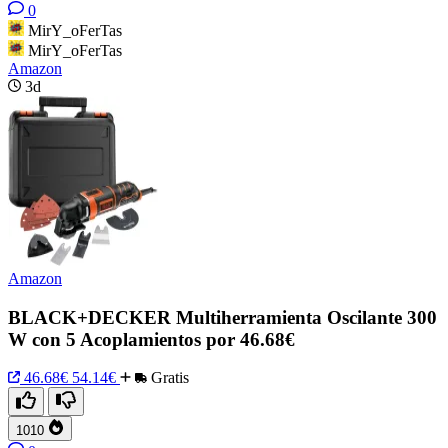
0
MirY_oFerTas
MirY_oFerTas
Amazon
3d
Amazon
BLACK+DECKER Multiherramienta Oscilante 300
W con 5 Acoplamientos por 46.68€
46.68€
54.14€
Gratis
1010