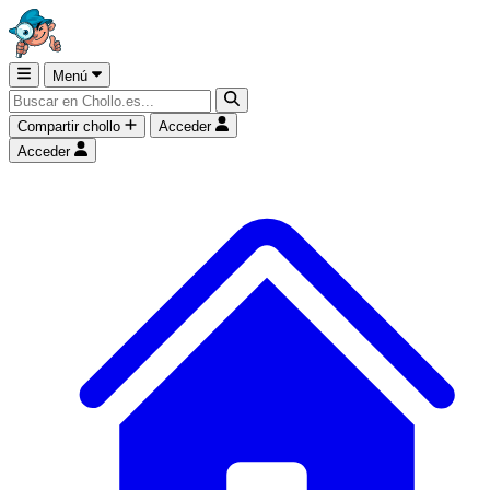
Menú
Compartir chollo
Acceder
Acceder