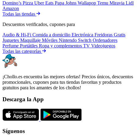
Domino’s Pizza
Uber Eats
Papa Johns
Wallapop
Temu
Miravia
Lidl
Amazon
Todas las tiendas
Descuentos verificados, cupones para
Audio & Hi-Fi
Comida a domicilio
Electrónica
Freidoras
Gratis
Juguetes
Maquillaje
Móviles
Nintendo Switch
Ordenadores
Perfume
Portátiles
Ropa y complementos
TV
Videojuegos
Todas las categorías
¡Chollo.es encuentra las mejores ofertas! Precios únicos, descuentos
promocionales, cupones para tus tiendas favoritas y productos
gratuitos para los amantes de los chollos!
Descarga la App
Síguenos