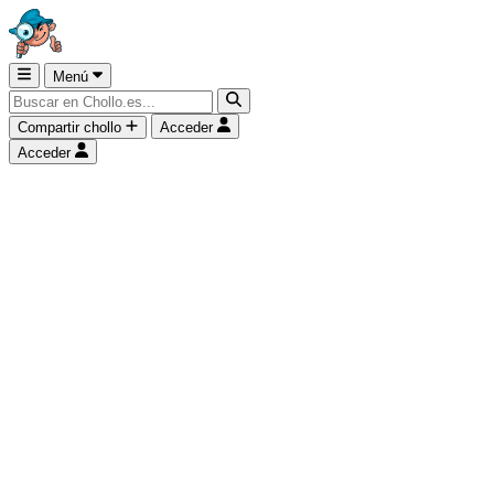
Menú
Compartir chollo
Acceder
Acceder