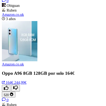
0
Obiguan
Ruben
Amazon.co.uk
3 años
Amazon.co.uk
Oppo A96 8GB 128GB por solo 164€
164€
244,99€
520
0
Ruben