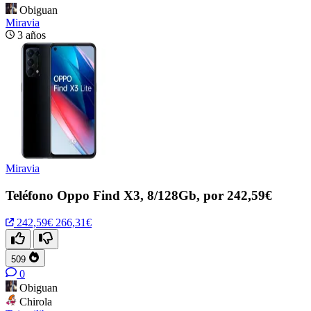
Obiguan
Miravia
3 años
Miravia
Teléfono Oppo Find X3, 8/128Gb, por 242,59€
242,59€
266,31€
509
0
Obiguan
Chirola