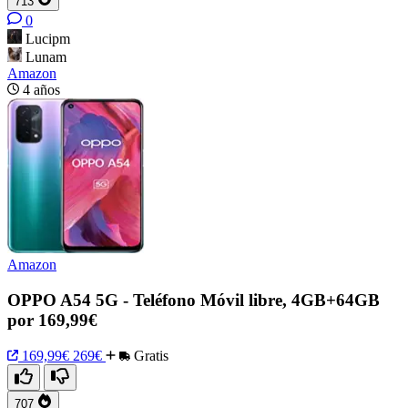
713
0
Lucipm
Lunam
Amazon
4 años
Amazon
OPPO A54 5G - Teléfono Móvil libre, 4GB+64GB
por 169,99€
169,99€
269€
Gratis
707