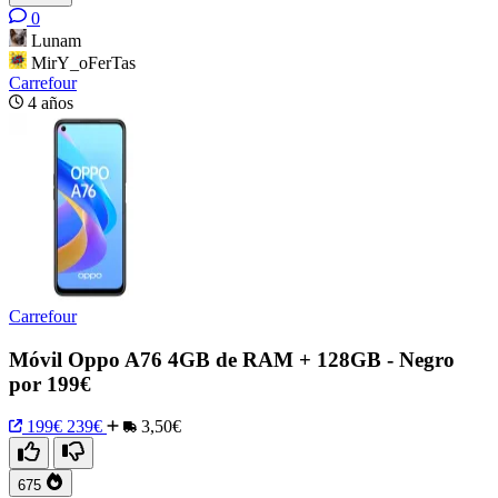
0
Lunam
MirY_oFerTas
Carrefour
4 años
Carrefour
Móvil Oppo A76 4GB de RAM + 128GB - Negro
por 199€
199€
239€
3,50€
675