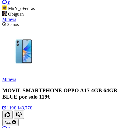
0
MirY_oFerTas
Obiguan
Miravia
3 años
Miravia
MOVIL SMARTPHONE OPPO A17 4GB 64GB
BLUE por solo 119€
119€
143,77€
544