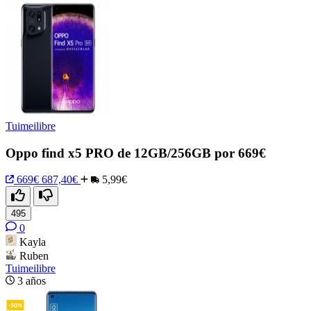
Tuimeilibre
Oppo find x5 PRO de 12GB/256GB por 669€
669€
687,40€
5,99€
495
0
Kayla
Ruben
Tuimeilibre
3 años