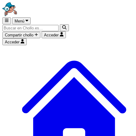
Menú
Compartir chollo
Acceder
Acceder