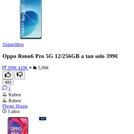
Tuimeilibre
Oppo Reno6 Pro 5G 12/256GB a tan solo 399€
399€
419€
5,99€
493
1
Ruben
Ruben
Phone House
3 años