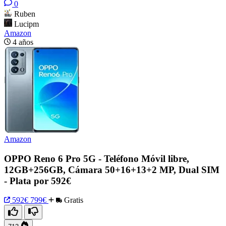
0
Ruben
Lucipm
Amazon
4 años
Amazon
OPPO Reno 6 Pro 5G - Teléfono Móvil libre,
12GB+256GB, Cámara 50+16+13+2 MP, Dual SIM
- Plata por 592€
592€
799€
Gratis