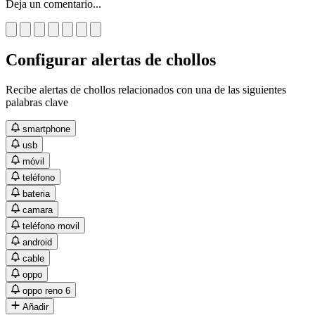
Deja un comentario...
Configurar alertas de chollos
Recibe alertas de chollos relacionados con una de las siguientes
palabras clave
smartphone
usb
móvil
teléfono
bateria
camara
teléfono movil
android
cable
oppo
oppo reno 6
Añadir