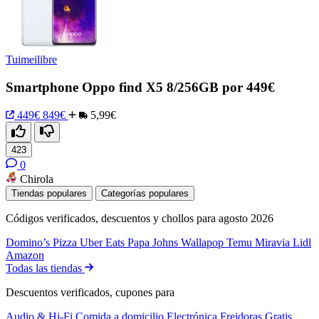
Tuimeilibre
Smartphone Oppo find X5 8/256GB por 449€
449€
849€
5,99€
423
0
Chirola
Tiendas populares
Categorías populares
Códigos verificados, descuentos y chollos para agosto 2026
Domino’s Pizza
Uber Eats
Papa Johns
Wallapop
Temu
Miravia
Lidl
Amazon
Todas las tiendas
Descuentos verificados, cupones para
Audio & Hi-Fi
Comida a domicilio
Electrónica
Freidoras
Gratis