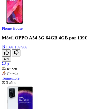
Phone House
Móvil OPPO A54 5G 64GB 4GB por 139€
139€
159,96€
439
0
Ruben
Chirola
Tuimeilibre
3 años